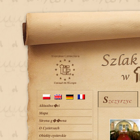
S
S
zczyrzyc
zczyrzyc
Aktualno�ci
Mapa
Strona g��wna
O Cystersach
Obiekty cysterskie