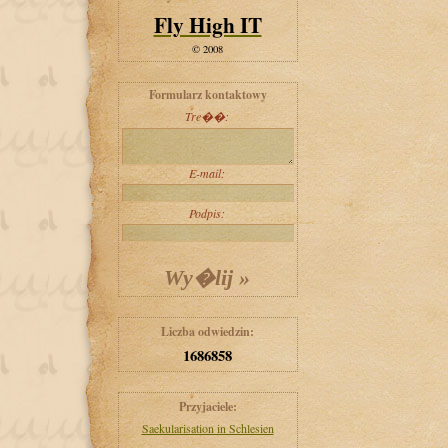
Fly High IT
© 2008
Formularz kontaktowy
Tre��:
E-mail:
Podpis:
Liczba odwiedzin:
1686858
Przyjaciele:
Saekularisation in Schlesien