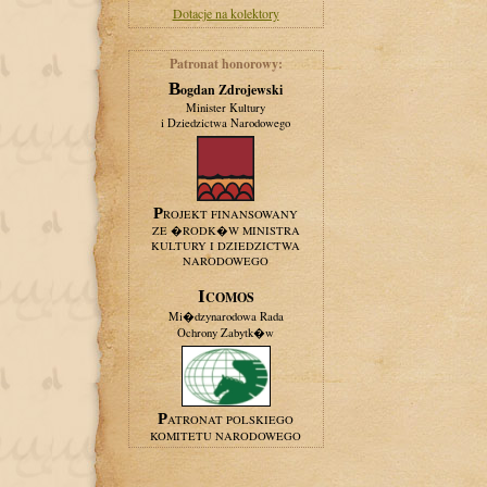
Dotacje na kolektory
Patronat honorowy:
Bogdan Zdrojewski
Minister Kultury
i Dziedzictwa Narodowego
PROJEKT FINANSOWANY
ZE �RODK�W MINISTRA
KULTURY I DZIEDZICTWA
NARODOWEGO
ICOMOS
Mi�dzynarodowa Rada
Ochrony Zabytk�w
PATRONAT POLSKIEGO
KOMITETU NARODOWEGO