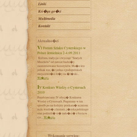
Linki
Ksi�ga go�ci
Multimedia
Kontakt
Aktualno�ci
VI Forum Szlaku Cysterskiego w
Polsce Jemielnica 2-4.09.2011
Kultura, tradycja i zwyczaje "Szarych
Mnichów" od zawsze budzi�y
zainteresowanie historyków. Ma�o kto
jednak wie, �e jedna z podopolskich
miejscowo�ci le�y na �l�ski...
Wi�cej»
IV Konkurs Wiedzy o Cystersach
2010
Przedstawiamy IV edycj� Konkursu
Wiedzy o Cystersach. Pragniemy w ten
sposób po raz kolejny przekaza� uczniom
m.in. wiedz� z historii, j�zyka polskiego
oraz podzieli� si� rado�ci� z bycia w
cys...
Wi�cej»
Wykonanie serwisu: