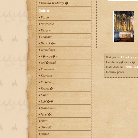
Kronika wydarze�
Galerie
• Bardo
• Bierzwnik
• Byszewo
• Cedynia
• Henryk�w
• Jemielnica
• J�drzej�w
Obiekty cys
Kategoria:
Liczba wy�wietle�:
• Jod�ownik
2008-06-
Data dodania:
• Kamieniec
Dodany przez:
• Kaszczor
• Ko�bacz
• Krzesz�w
• L�d
• Lubi��
• Marianowo
• Mogi�a
• Obra
• Obra #2
• Oliwa