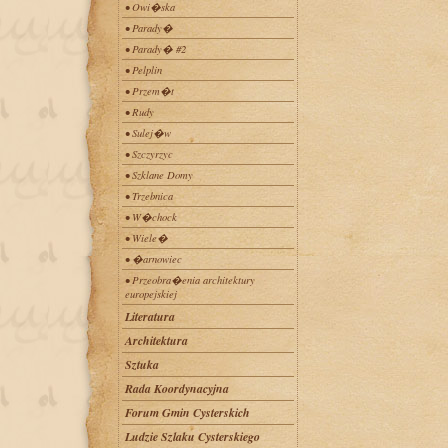
• Owi�ska
• Parady�
• Parady� #2
• Pelplin
• Przem�t
• Rudy
• Sulej�w
• Szczyrzyc
• Szklane Domy
• Trzebnica
• W�chock
• Wiele�
• �arnowiec
• Przeobra�enia architektury
europejskiej
Literatura
Architektura
Sztuka
Rada Koordynacyjna
Forum Gmin Cysterskich
Ludzie Szlaku Cysterskiego