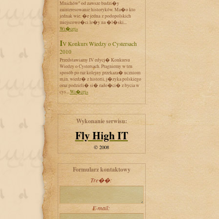
Mnichów" od zawsze budzi�y
zainteresowanie historyków. Ma�o kto
jednak wie, �e jedna z podopolskich
miejscowo�ci le�y na �l�ski...
Wi�cej»
IV Konkurs Wiedzy o Cystersach
2010
Przedstawiamy IV edycj� Konkursu
Wiedzy o Cystersach. Pragniemy w ten
sposób po raz kolejny przekaza� uczniom
m.in. wiedz� z historii, j�zyka polskiego
oraz podzieli� si� rado�ci� z bycia w
cys...
Wi�cej»
Wykonanie serwisu:
Fly High IT
© 2008
Formularz kontaktowy
Tre��:
E-mail: