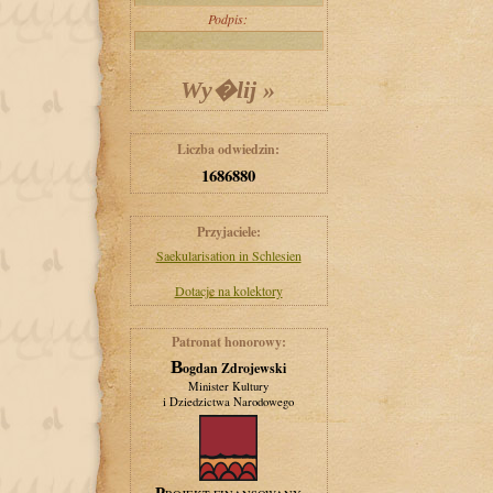
Podpis:
Liczba odwiedzin:
1686880
Przyjaciele:
Saekularisation in Schlesien
Dotacje na kolektory
Patronat honorowy:
Bogdan Zdrojewski
Minister Kultury
i Dziedzictwa Narodowego