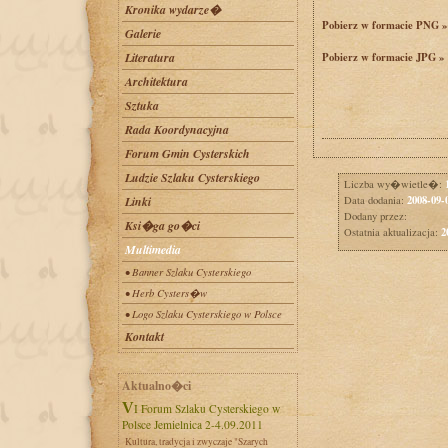
Kronika wydarze�
Pobierz w formacie PNG »
Galerie
Literatura
Pobierz w formacie JPG »
Architektura
Sztuka
Rada Koordynacyjna
Forum Gmin Cysterskich
Ludzie Szlaku Cysterskiego
Liczba wy�wietle�:
2008-09-
Linki
Data dodania:
Dodany przez:
Ksi�ga go�ci
2
Ostatnia aktualizacja:
Multimedia
• Banner Szlaku Cysterskiego
• Herb Cysters�w
• Logo Szlaku Cysterskiego w Polsce
Kontakt
Aktualno�ci
VI Forum Szlaku Cysterskiego w
Polsce Jemielnica 2-4.09.2011
Kultura, tradycja i zwyczaje "Szarych