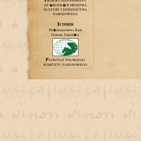
PROJEKT FINANSOWANY
ZE �RODK�W MINISTRA
KULTURY I DZIEDZICTWA
NARODOWEGO
ICOMOS
Mi�dzynarodowa Rada
Ochrony Zabytk�w
PATRONAT POLSKIEGO
KOMITETU NARODOWEGO