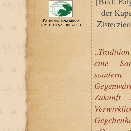
[Bild: Pol
der Kape
Zisterzie
PATRONAT POLSKIEGO
KOMITETU NARODOWEGO
„Tradition
eine Sac
sondern
Gegenwärt
Zukunft
Verwirklic
Gegebenhei