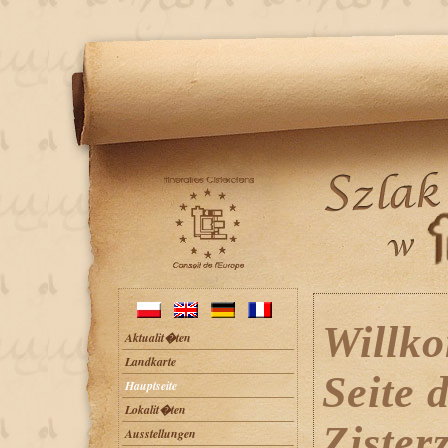
Willk
Aktualit�ten
Landkarte
Seite 
Hauptseite
Lokalit�ten
Zister
Ausstellungen