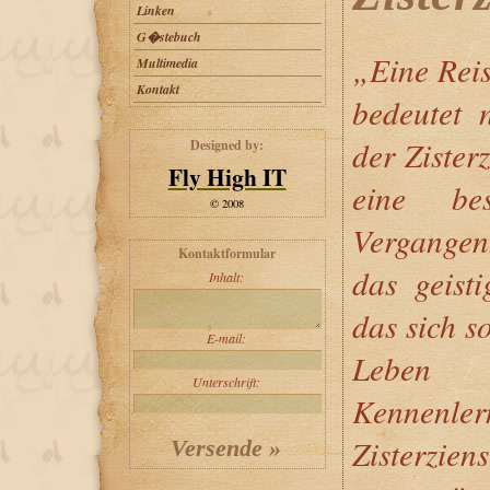
Linken
G�stebuch
„Eine Reis
Multimedia
Kontakt
bedeutet 
der Zister
Designed by:
Fly High IT
eine be
© 2008
Vergangenh
Kontaktformular
das geist
Inhalt:
das sich s
E-mail:
Leben 
Unterschrift:
Kennenle
Zisterz