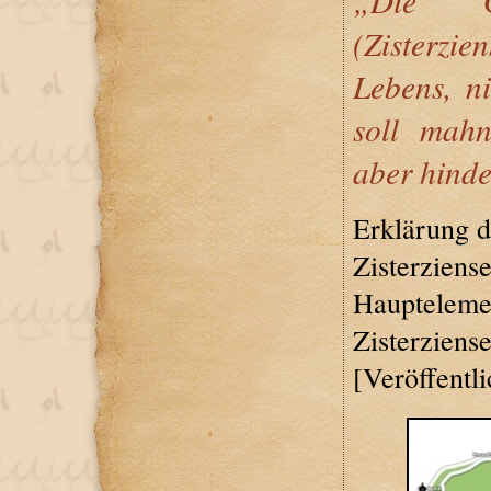
„Die Ge
(Zisterzie
Lebens, ni
soll mah
aber hinder
Erklärung d
Zisterziens
Haupteleme
Zisterziens
[Veröffentl