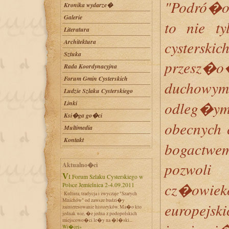
"Podró�ow
Kronika wydarze�
Galerie
to nie ty
Literatura
Architektura
cysterskic
Sztuka
przesz�o
Rada Koordynacyjna
Forum Gmin Cysterskich
duchowym 
Ludzie Szlaku Cysterskiego
odleg�ym
Linki
Ksi�ga go�ci
obecnych 
Multimedia
Kontakt
bogactwem
pozwo
Aktualno�ci
VI Forum Szlaku Cysterskiego w
cz�owiek
Polsce Jemielnica 2-4.09.2011
Kultura, tradycja i zwyczaje "Szarych
Mnichów" od zawsze budzi�y
europej
zainteresowanie historyków. Ma�o kto
jednak wie, �e jedna z podopolskich
miejscowo�ci le�y na �l�ski...
Wi�cej»