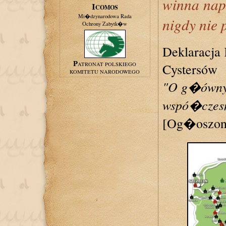
winna nap
ICOMOS
Mi�dzynarodowa Rada
nigdy nie 
Ochrony Zabytk�w
Deklaracja
PATRONAT POLSKIEGO
Cystersów
KOMITETU NARODOWEGO
"O g�ówny
wspó�czesn
[Og�oszona