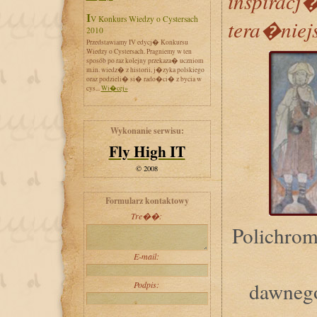
inspir
IV Konkurs Wiedzy o Cystersach
tera�niej
2010
Przedstawiamy IV edycj� Konkursu
Wiedzy o Cystersach. Pragniemy w ten
sposób po raz kolejny przekaza� uczniom
m.in. wiedz� z historii, j�zyka polskiego
oraz podzieli� si� rado�ci� z bycia w
cys...
Wi�cej»
Wykonanie serwisu:
Fly High IT
© 2008
Formularz kontaktowy
Tre��:
Polichrom
E-mail:
dawnego
Podpis: