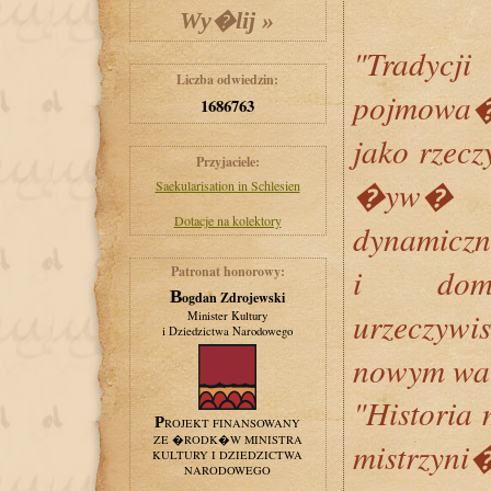
"Tradyc
Liczba odwiedzin:
pojmowa
1686763
jako rzecz
Przyjaciele:
�yw� i
Saekularisation in Schlesien
Dotacje na kolektory
dynamicz
i dom
Patronat honorowy:
Bogdan Zdrojewski
urzeczywi
Minister Kultury
i Dziedzictwa Narodowego
nowym wa
"Historia 
PROJEKT FINANSOWANY
ZE �RODK�W MINISTRA
mistrzyn
KULTURY I DZIEDZICTWA
NARODOWEGO