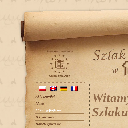
Witamy
Aktualno�ci
Mapa
Szlaku
Strona g��wna
O Cystersach
Obiekty cysterskie