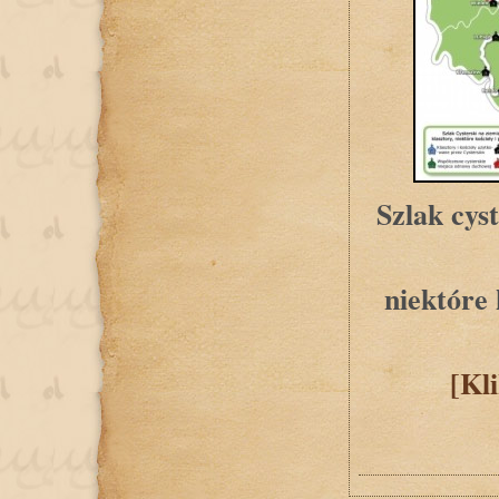
Szlak cys
niektóre
[Kl