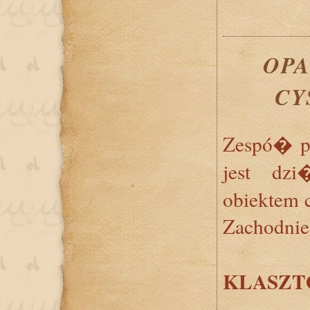
OPA
CY
Zespó� p
jest dzi
obiektem c
Zachodnie
KLASZT