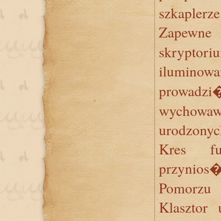
szkaplerze
Zapewne 
skryptori
ilumino
prowadzi
wychow
urodzonyc
Kres fun
przynio
Pomorzu 
Klasztor 