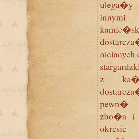
ulega�y
innymi
kamie�s
dostarc
nicianych
stargardzk
z ka�d
dostarc
pewn� 
zbo�a i 
okresi