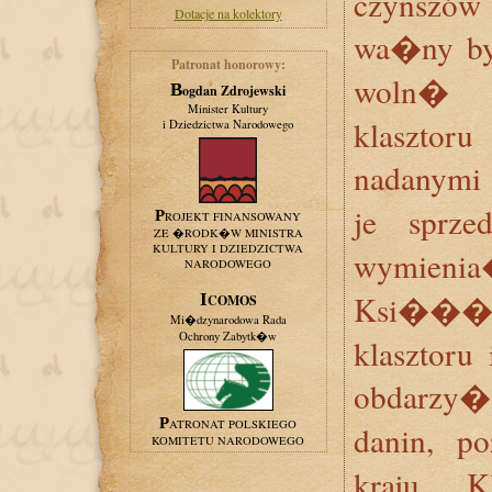
czynszów 
Dotacje na kolektory
wa�ny by
Patronat honorowy:
woln� 
Bogdan Zdrojewski
Minister Kultury
klaszto
i Dziedzictwa Narodowego
nadanymi
je sprze
PROJEKT FINANSOWANY
ZE �RODK�W MINISTRA
KULTURY I DZIEDZICTWA
wymienia�
NARODOWEGO
Ksi���
ICOMOS
Mi�dzynarodowa Rada
Ochrony Zabytk�w
klasztoru
obdarzy�
PATRONAT POLSKIEGO
danin, p
KOMITETU NARODOWEGO
kraju. 