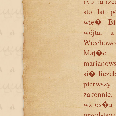
ryb na rz
sto lat 
wie� Bi
wójta,
Wiechowo
Maj�c t
marianow
si� licze
pierwsz
zakonnic.
wzros�a 
przedstawi