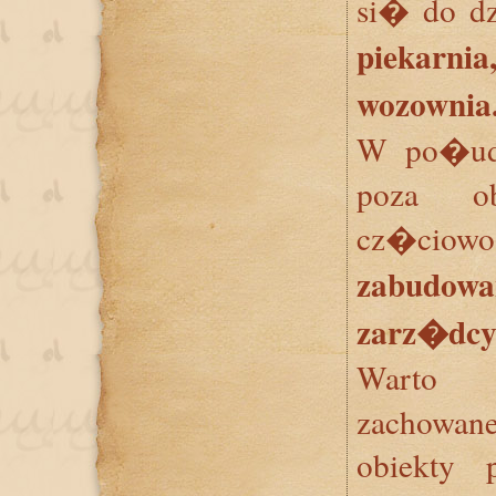
si� do dz
piekarnia
wozownia
W po�udn
poza o
cz�ciow
zabudowa
zarz�dcy
Warto 
zachowa
obiekty 