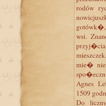
rodów ry
nowicjusz
gotówk�,
wsi. Zna
przyj�cia
mieszcze
mie� nie
spo�eczn
Agnes Le
1509 god
Do liczn