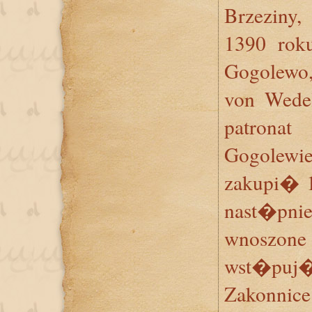
Brzezin
1390 ro
Gogolewo
von Wede
patron
Gogolewi
zakupi� 1
nast�pni
wnoszo
wst�puj�c
Zakonnic