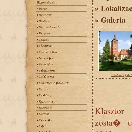
Wprowadzenie
» Lokaliza
• Bardo
• Bierzwnik
» Galeria
• Bledzew
• Bukowo Morskie
• Byszewo
• Cedynia
• Che�mno
• Czarna G�ra
• Henryk�w
• Jemielnica
• J�drzej�w
Fot. Andrzej M.
• Jod�ownik
• Kamieniec Z�bkowicki
• Kaszczor
• Ko�bacz
• Koprzywnica
Klasztor
• Koronowo
• Koszalin
zosta� u
• Krzesz�w
• L�d