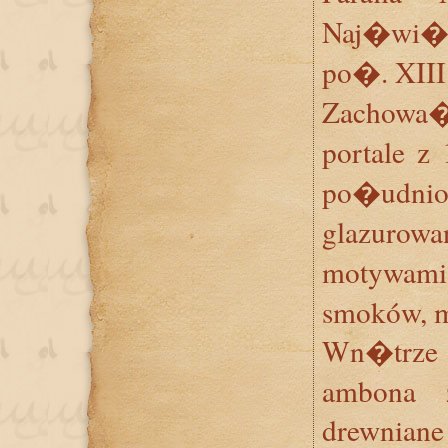
Naj�wi�ts
po�. XIII
Zachowa
portale z
po�udniow
glazurow
motywam
smoków, m
Wn�trze
ambona 
drewniane 