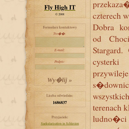
przekaza�
Fly High IT
czterech w
© 2008
Dobra ko
Formularz kontaktowy
Tre��:
od Choc
Stargard
E-mail:
cyster
Podpis:
przywi
s�down
wszystkic
Liczba odwiedzin:
1686837
terenach k
ludno�c
Przyjaciele:
Saekularisation in Schlesien