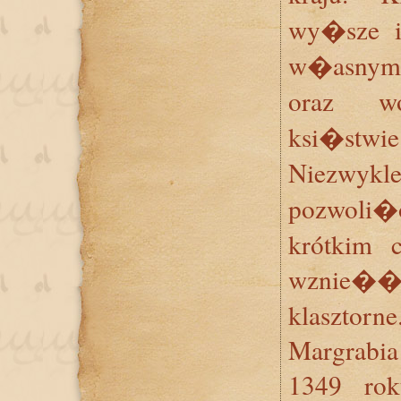
wy�sze i
w�asnymi
oraz w
ksi�stwie
Niezwyk
pozwoli�
krótkim 
wznie�� 
klasztorne
Margrabi
1349 ro