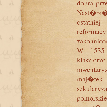
dobra prz
Nast�pi�
ostatni
reformac
zakonnic
W 1535 
klasztor
inwentary
maj�te
sekularyz
pomorski