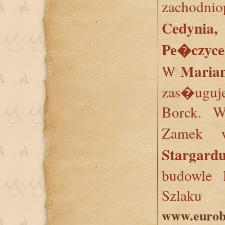
zachodni
Cedynia
Pe�czyce
Maria
W
zas�uguj
Borck. W
Zame
Starga
budowle 
Szlaku
www.eurob