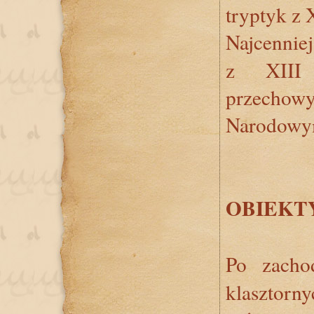
tryptyk z 
Najcennie
z XIII 
przech
Narodowy
OBIEKT
Po zacho
klasztor