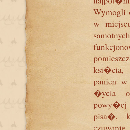
najpot�ni
Wymogli o
w miejsc
samotnyc
funkcjono
pomieszc
ksi�cia
panien w
�ycia o
powy�ej 5
pisa�, 
czuwani