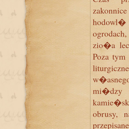
zakonn
hodowl� r
ogrodach
zio�a lec
Poza tym
liturgic
w�asnego
mi�dzy
kamie�sk
obrusy, n
przepis