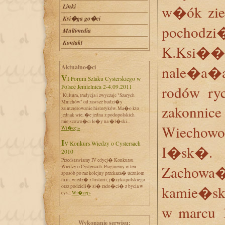
Linki
w�ók zie
Ksi�ga go�ci
pocho
Multimedia
Kontakt
K.Ksi��
nale�a�a
Aktualno�ci
VI Forum Szlaku Cysterskiego w
rodów ryc
Polsce Jemielnica 2-4.09.2011
Kultura, tradycja i zwyczaje "Szarych
Mnichów" od zawsze budzi�y
zakonnic
zainteresowanie historyków. Ma�o kto
jednak wie, �e jedna z podopolskich
miejscowo�ci le�y na �l�ski...
Wiecho
Wi�cej»
IV Konkurs Wiedzy o Cystersach
I�sk�.
2010
Przedstawiamy IV edycj� Konkursu
Zachowa�
Wiedzy o Cystersach. Pragniemy w ten
sposób po raz kolejny przekaza� uczniom
m.in. wiedz� z historii, j�zyka polskiego
kamie�sk
oraz podzieli� si� rado�ci� z bycia w
cys...
Wi�cej»
w marcu 
Wykonanie serwisu: