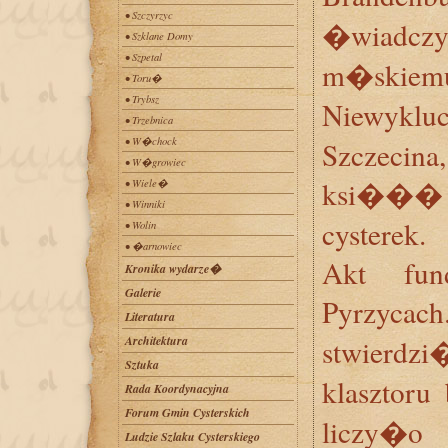
• Szczyrzyc
�wiadczy
• Szklane Domy
• Szpetal
m�skiemu
• Toru�
• Trybsz
Niewyklu
• Trzebnica
• W�chock
Szczeci
• W�growiec
ksi��� 
• Wiele�
• Winniki
cysterek.
• Wolin
• �arnowiec
Akt fun
Kronika wydarze�
Galerie
Pyrzyca
Literatura
Architektura
stwier
Sztuka
klasztoru
Rada Koordynacyjna
Forum Gmin Cysterskich
liczy�o
Ludzie Szlaku Cysterskiego