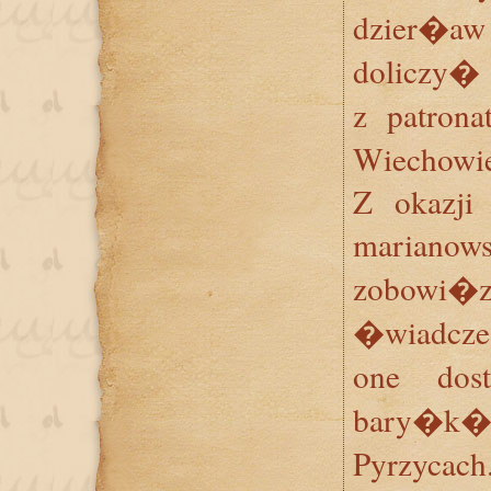
dzier�aw
doliczy� 
z patron
Wiechowie
Z okazji 
mariano
zobowi
�wiadcz
one dos
bary�k� 
Pyrzycac