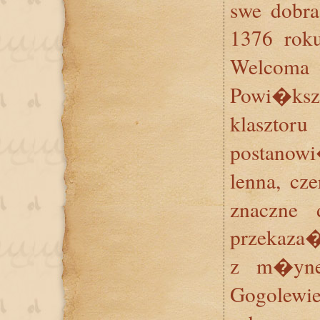
swe dobra
1376 rok
Welcoma
Powi�k
klasztor
postanow
lenna, cz
znaczne
przekaza
z m�yn
Gogolewi