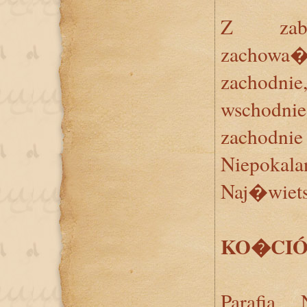
Z zabu
zachow
zachodni
wschodni
zachodni
Niepok
Naj�wiets
KO�CIÓ
Parafia 