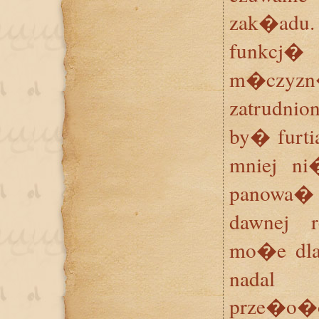
zak�adu.
funkcj�
m�czyz
zatrudni
by� furt
mniej ni
panowa� 
dawnej 
mo�e dla
nadal 
prze�o�o