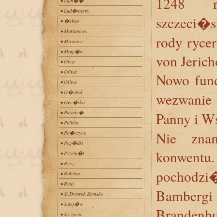
1248 r
• Lubi��
• Lud�mierz
szczeci�s
• �ekno
• Marianowo
rody rycer
• Mironice
• Mogi�a
von Jerich
• Obra
• Oliwa
Nowo fun
• Oliwa
• O�obok
wezwani
• Owi�ska
• Parady�
Panny i W
• Pelplin
Nie znam
• Pe�czyce
• Pog�dki
konwentu
• Przem�t
• Recz
pochodzi
• Rokitno
• Rudy
Bamberg
• St.Dworek Zemsko
• Sulej�w
Brandenb
• Szczecin