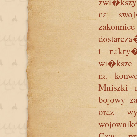
zwi�kszy
na swo
zakonn
dostarcz
i nakr
wi�ksze
na konwe
Mniszki
bojowy z
oraz wy
wojownik
Czas pr