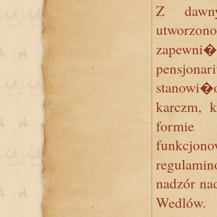
Z dawny
utworz
zapew
pensjona
stanowi�o
karczm, 
formi
funkcjon
regulaminó
nadzór na
Wedlów.