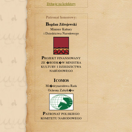
Dotacje na kolektory
Patronat honorowy:
Bogdan Zdrojewski
Minister Kultury
i Dziedzictwa Narodowego
PROJEKT FINANSOWANY
ZE �RODK�W MINISTRA
KULTURY I DZIEDZICTWA
NARODOWEGO
ICOMOS
Mi�dzynarodowa Rada
Ochrony Zabytk�w
PATRONAT POLSKIEGO
KOMITETU NARODOWEGO