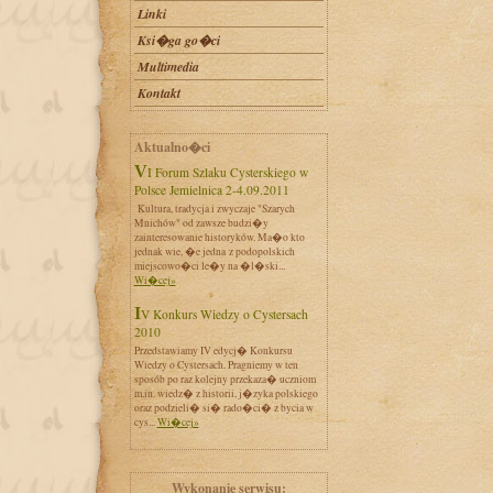
Linki
Ksi�ga go�ci
Multimedia
Kontakt
Aktualno�ci
VI Forum Szlaku Cysterskiego w
Polsce Jemielnica 2-4.09.2011
Kultura, tradycja i zwyczaje "Szarych
Mnichów" od zawsze budzi�y
zainteresowanie historyków. Ma�o kto
jednak wie, �e jedna z podopolskich
miejscowo�ci le�y na �l�ski...
Wi�cej»
IV Konkurs Wiedzy o Cystersach
2010
Przedstawiamy IV edycj� Konkursu
Wiedzy o Cystersach. Pragniemy w ten
sposób po raz kolejny przekaza� uczniom
m.in. wiedz� z historii, j�zyka polskiego
oraz podzieli� si� rado�ci� z bycia w
cys...
Wi�cej»
Wykonanie serwisu: