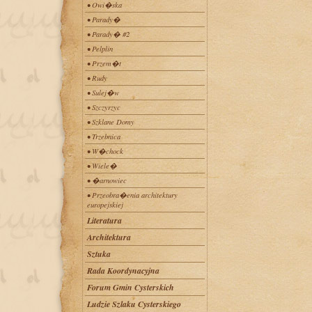
• Owi�ska
• Parady�
• Parady� #2
• Pelplin
• Przem�t
• Rudy
• Sulej�w
• Szczyrzyc
• Szklane Domy
• Trzebnica
• W�chock
• Wiele�
• �arnowiec
• Przeobra�enia architektury
europejskiej
Literatura
Architektura
Sztuka
Rada Koordynacyjna
Forum Gmin Cysterskich
Ludzie Szlaku Cysterskiego