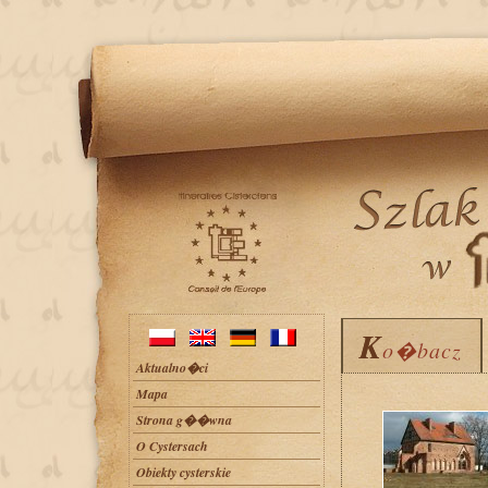
K
K
o�bacz
o�bacz
Aktualno�ci
Mapa
Strona g��wna
O Cystersach
Obiekty cysterskie