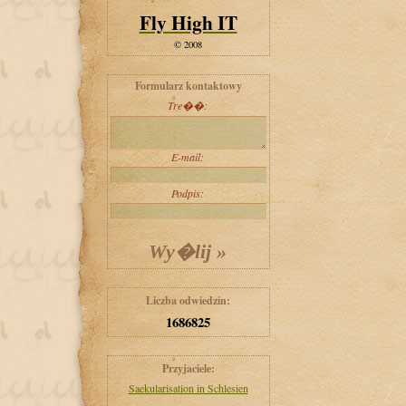
Fly High IT
© 2008
Formularz kontaktowy
Tre��:
E-mail:
Podpis:
Liczba odwiedzin:
1686825
Przyjaciele:
Saekularisation in Schlesien