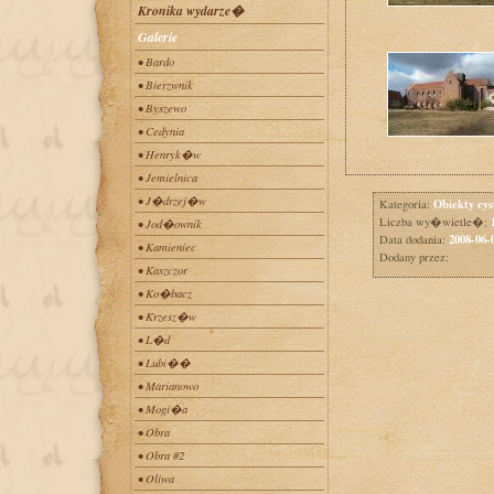
Kronika wydarze�
Galerie
• Bardo
• Bierzwnik
• Byszewo
• Cedynia
• Henryk�w
• Jemielnica
• J�drzej�w
Obiekty cys
Kategoria:
Liczba wy�wietle�:
• Jod�ownik
2008-06-
Data dodania:
• Kamieniec
Dodany przez:
• Kaszczor
• Ko�bacz
• Krzesz�w
• L�d
• Lubi��
• Marianowo
• Mogi�a
• Obra
• Obra #2
• Oliwa