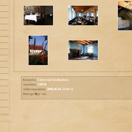
Cistercian localisations
Kategoria:
138518
Ansichten:
2008-06-04 23:04:11
Addierungsdatum:
Hinzugef�gt von: