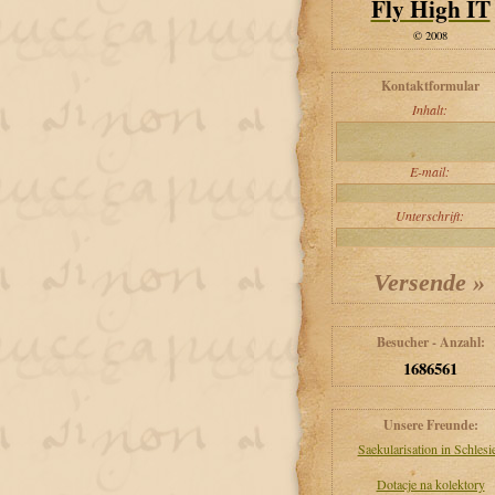
Fly High IT
© 2008
Kontaktformular
Inhalt:
E-mail:
Unterschrift:
Besucher - Anzahl:
1686561
Unsere Freunde:
Saekularisation in Schlesi
Dotacje na kolektory