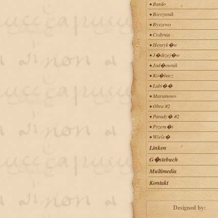
• Bardo
• Bierzwnik
• Byszewo
• Cedynia
• Henryk�w
• J�drzej�w
• Jod�ownik
• Ko�bacz
• Lubi��
• Marianowo
• Obra #2
• Parady� #2
• Przem�t
• Wiele�
Linken
G�stebuch
Multimedia
Kontakt
Designed by: