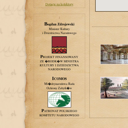
Dotacje na kolektory
:
Bogdan Zdrojewski
Minister Kultury
i Dziedzictwa Narodowego
PROJEKT FINANSOWANY
ZE �RODK�W MINISTRA
KULTURY I DZIEDZICTWA
NARODOWEGO
ICOMOS
Mi�dzynarodowa Rada
Ochrony Zabytk�w
PATRONAT POLSKIEGO
KOMITETU NARODOWEGO