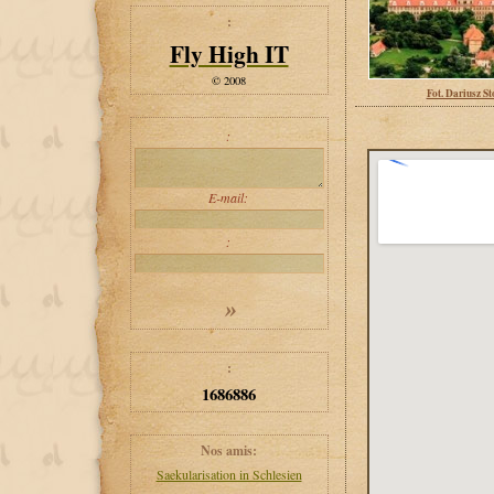
:
Fly High IT
© 2008
Fot. Dariusz St
:
E-mail:
:
:
1686886
Nos amis:
Saekularisation in Schlesien