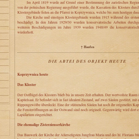
Im April 1819 wurde auf Grund einer Bestimmung der zaristischen Regier
von der polnischen Regierung ausgeführt wurde, die Kassation des Klosters durch
Klostergebäude fielen an die Pfarrei in Koprzywnica, welche bis zum heutigen dase
Die Kirche und einstigen Klostergebäude wurden 1915 während des ersten 
beschädigt. In den Jahren 1929/30 wurden konservatorische Arbeiten durchg
weiteren Beschädigungen im Jahre 1939 wurden 1948/49 die konservatorisch
wiederholt.
↑ Haufen
DIE ABTEI DES OBJEKT HEUTE
Koprzywnica heute
Das Kloster
Der Ostflügel des Klosters blieb bis in unsere Zeit erhalten. Der wertvollste Raum i
Kapitelsaal. Er befindet sich in fast idealem Zustand, auf zwei Säulen gestützt, mit
Rippengewölbe überdeckt. Eine der stützenden Säulen hat noch ihr origenelles Kap
die Fensteröffnungen an der Ostwand sind noch originell. Gegenwärtig wird dort e
Lapidarium eingerichtet.
Die ehemalige Zisterzienserkirche
Das Bauwerk der Kirche der Allerseligsten Jungfrau Maria und des hl. Florians blie