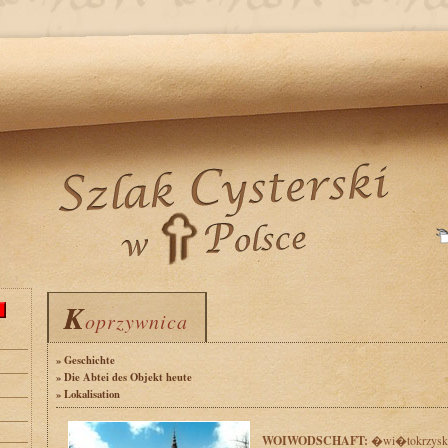
K
K
oprzywnica
oprzywnica
» Geschichte
» Die Abtei des Objekt heute
» Lokalisation
WOIWODSCHAFT:
�wi�tokrzysk