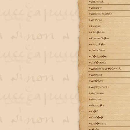
• Bierzwnik
• Bledzew
• Bukowo Morskie
• Byszewo
• Cedynia
• Che�mno
• Czarna G�ra
• Henryk�w
• Jemielnica
• J�drzej�w
• Jod�ownik
• Kamieniec Z�bkowicki
• Kaszczor
• Ko�bacz
• Koprzywnica
• Koronowo
• Koszalin
• Krzesz�w
• L�d
• Lubi��
• Lud�mierz
• �ekno