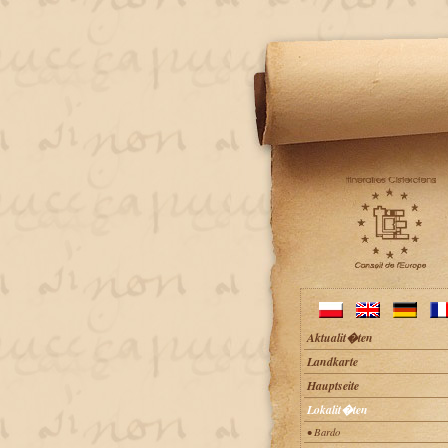
Aktualit�ten
Landkarte
Hauptseite
Lokalit�ten
• Bardo