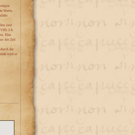
eutigen
au Maria,
efäße
den sind
III. J.h.
en. Eine
us der Zeit
 durch die
emäß wird er