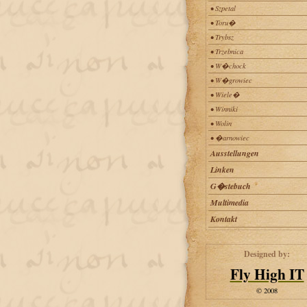
• Szpetal
• Toru�
• Trybsz
• Trzebnica
• W�chock
• W�growiec
• Wiele�
• Winniki
• Wolin
• �arnowiec
Ausstellungen
Linken
G�stebuch
Multimedia
Kontakt
Designed by:
Fly High IT
© 2008