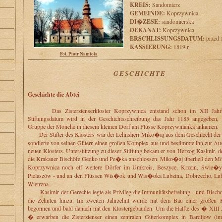
KREIS:
Sandomierz
GEMEINDE:
Koprzywnica
DI�ZESE:
sandomierska
DEKANAT:
Koprzywnica
ERSCHLISSUNGSDATUM:
przed 1
KASSIERUNG:
1819 r.
Fot. Piotr Namiota
GESCHICHTE
Geschichte die Abtei
Das Zisterzienserkloster Koprzywnica entstand schon im XII Jahrh
Stiftungsdatum wird in der Geschichtsschreibung das Jahr 1185 angegeben, 
Gruppe der Mönche in diesem kleinen Dorf am Flusse Koprzywnianka ankamen.
Der Stifter des Klosters war der Lehnsherr Miko�aj aus dem Geschlecht der 
sondierte von seinen Gütern einen großen Komplex aus und bestimmte ihn zur Aus
neuen Klosters. Unterstützung zu dieser Stiftung bekam er von Herzog Kasimir, d
die Krakauer Bischöfe Gedko und Pe�ka anschlossen. Miko�aj überließ den M
Koprzywnica noch elf weitere Dörfer im Umkreis, Beszyce, Krzcin, Swie�y
Pielaszów - und an den Flüssen Wis�ok und Wis�oka Lubzina, Dobrzecho, Lub
Wietrzna.
Kasimir der Gerechte legte als Privileg die Immunitätsbefreiung - und Bis
die Zehnten hinzu. Im zweiten Jahrzehnt wurde mit dem Bau einer großen K
begonnen und bald danach mit den Klostergebäuden. Um die Hälfte des � XIII 
� erwarben die Zisterzienser einen zentralen Güterkomplex in Bardijow (i