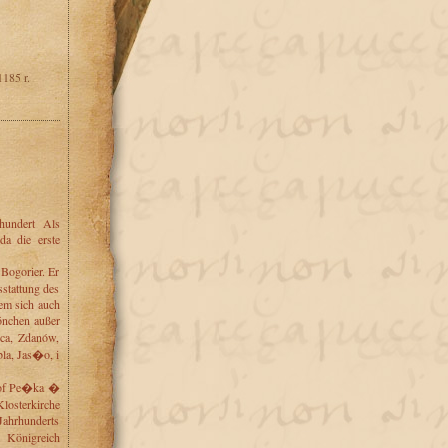
185 r.
undert Als
da die erste
Bogorier. Er
stattung des
em sich auch
önchen außer
ca, Zdanów,
la, Jas�o, i
chof Pe�ka �
losterkirche
Jahrhunderts
m Königreich