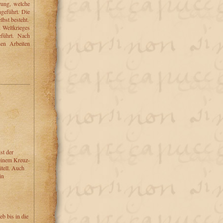
ung, welche
geführt. Die
lbst besteht.
Weltkrieges
eführt. Nach
en Arbeiten
st der
 einem Kreuz-
itell. Auch
in
b bis in die