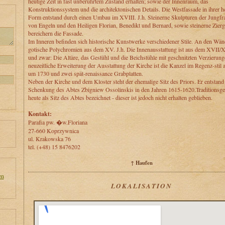
heutige Zeit in fast unberührtem Zustand erhalten; sowie der Innenraum, das
Konstruktionssystem und die architektonischen Details. Die Westfassade in ihrer h
Form entstand durch einen Umbau im XVIII. J.h. Steinerne Skulpturen der Jungfr
von Engeln und den Heiligen Florian, Benedikt und Bernard, sowie steinerne Zierg
bereichern die Fassade.
Im Inneren befinden sich historische Kunstwerke verschiedener Stile. An den Wän
gotische Polychromien aus dem XV. J.h. Die Innenausstattung ist aus dem XVII/XV
und zwar: Die Altäre, das Gestühl und die Beichstühle mit geschnitzten Verzierung
neuzeitliche Erweiterung der Ausstattung der Kirche ist die Kanzel im Regenz-stil a
um 1730 und zwei spät-renaissance Grabplatten.
Neben der Kirche und dem Kloster steht der ehemalige Sitz des Priors. Er entstand
Schenkung des Abtes Zbigniew Ossolinskis in den Jahren 1615-1620.Traditionsg
heute als Sitz des Abtes bezeichnet - dieser ist jedoch nicht erhalten geblieben.
Kontakt:
Parafia pw. �w.Floriana
27-660 Koprzywnica
ul. Krakowska 76
tel. (+48) 15 8476202
↑ Haufen
en
LOKALISATION