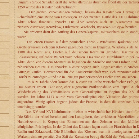
Ungarn.) Große Schäden erlitt die Abtei allerdings durch die Überfälle der Tartar
1259 wurde das Kloster niedergebrannt.
Der großen Verwüstungen zufolge, bekam das Kloster von Herzog Bol
Schamhaften eine Reihe von Privilegien. In der zweiten Hälfte des XIII Jahrhund
Abtei schon finanziell erstarkt. Die Äbte wurden auch als Visitatoren and
zienserklöster wie; Henryków, Ludzmierz, Wšchocki, Byszewo, Sulejów berufen.
Sie erhielten dazu den Auftrag des Generalkapitels, mit welchem sie in ständ
waren.
Die letzten Piasten auf dem polnischen Thron - Wladislaus �okietek und 
Große erwiesen sich dem Kloster gegenüber nicht so freigebig. Wladislaus stellte
1308 das Recht aus, Dörfer auf deutschem Recht zu gründen. Kasimir erl
Lokalisierung auf roher Wurzel vorzunehmen. Das war ein Durchbruch in der Ge
Abtei, denn von diesem Moment an begannen die Mönche mit dem Ordnen und 
zahlreichen Besitze. Das erstarkte Kloster begann auch Liegenschaften in Städte
Güter zu kaufen. Bezeichnend für die Klosterwirtschaft war, sich zerstörter oder
Dörfer zu entledigen - und sie in Teile gut prosperierender Dörfer einzustauschen.
Im XIV Jahrhundert konnte das Kloster ein Reihe wirtschaftlicher Erfolge 
Das Kloster erhielt 1329 eine, eher allgemeine Protktionsbulle vom Papst. Auch
Wiederbelebung des Verhältnisses zum Generalkapitel zu Beginn des XV Jh.
werden. Im Jahre 1413 wurde vom Generalkapitel eine Visitation der polnis
angeordnet. Wenig später begann jedoch der Prozess, in dem die einzelnen Nie
unabhängig wurden.
Das XV und XVI Jahrhundert blieben in wirtschaftlicher Hinsicht stabil für 
Die Stärke der Abtei beruhte auf den Landgütern, den errichteten Meierhöfen, e
Handelszentrum in Koprzynica, Einnahmen aus dem Zehnten und den Mühlen
königlichen Privilegien. In der Obhut des Klosters lagen auch die Pfarrkirchen in
Radlin und Zakrzówek. Die Bibliothek des Klosters war mit theologischen und 
Werken reich ausgestattet. Zur Zeit der Kassation betrug die Zahl der Volumina 25