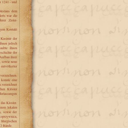
en 1241 - und
eslaus dem
erts war die
erer Zister-
igem Kontakt
Kasimir der
 ihnen jedoch
aubte ihnen
schichte der
Aufbau ihrer
n, sowie neue
 entvölkerter
verzeichnen.
 konnte eine
verzeichnet
chen Klöster
derlassungen
das Kloster.
inem lokalen
, sowie der
 Koprzywnica,
liturgischen
72 Bände.