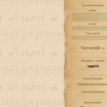
Kontaktformular
Inhalt:
E-mail:
Unterschrift:
Besucher - Anzahl:
1686575
Unsere Freunde:
Saekularisation in Schlesi
Dotacje na kolektory
Ehrenkomitee: