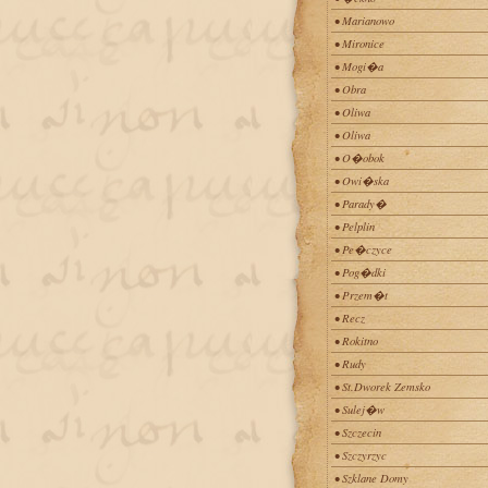
• Marianowo
• Mironice
• Mogi�a
• Obra
• Oliwa
• Oliwa
• O�obok
• Owi�ska
• Parady�
• Pelplin
• Pe�czyce
• Pog�dki
• Przem�t
• Recz
• Rokitno
• Rudy
• St.Dworek Zemsko
• Sulej�w
• Szczecin
• Szczyrzyc
• Szklane Domy