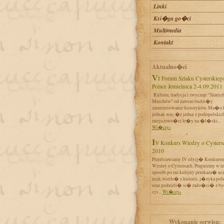
Linki
Ksi�ga go�ci
Multimedia
Kontakt
Aktualno�ci
VI Forum Szlaku Cysterskiego w
Polsce Jemielnica 2-4.09.2011
Kultura, tradycja i zwyczaje "Szaryc
Mnichów" od zawsze budzi�y
zainteresowanie historyków. Ma�o 
jednak wie, �e jedna z podopolskic
miejscowo�ci le�y na �l�ski...
Wi�cej»
IV Konkurs Wiedzy o Cystersach
2010
Przedstawiamy IV edycj� Konkursu
Wiedzy o Cystersach. Pragniemy w t
sposób po raz kolejny przekaza� uc
m.in. wiedz� z historii, j�zyka pol
oraz podzieli� si� rado�ci� z by
cys...
Wi�cej»
Wykonanie serwisu: