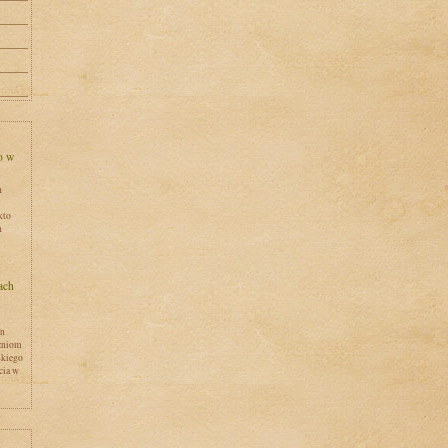
h
kto
h
en
zniom
skiego
cia w