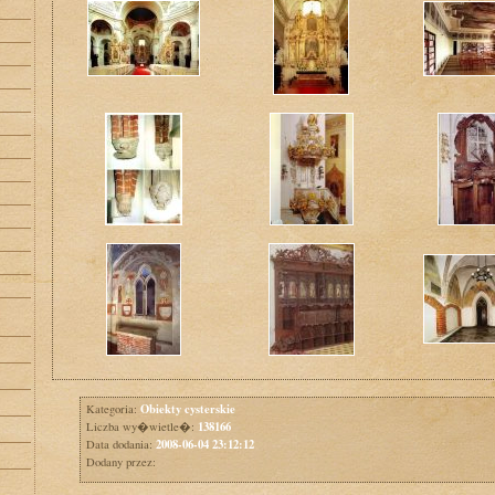
Obiekty cysterskie
Kategoria:
138166
Liczba wy�wietle�:
2008-06-04 23:12:12
Data dodania:
Dodany przez: