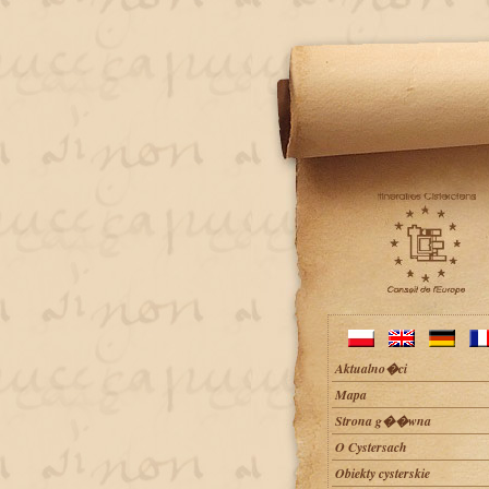
Aktualno�ci
Mapa
Strona g��wna
O Cystersach
Obiekty cysterskie