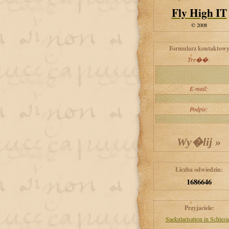
Fly High IT
© 2008
Formularz kontaktow
Tre��:
E-mail:
Podpis:
Liczba odwiedzin:
1686646
Przyjaciele:
Saekularisation in Schlesi