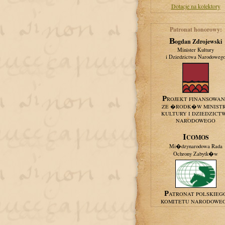
Dotacje na kolektory
Patronat honorowy:
Bogdan Zdrojewski
Minister Kultury
i Dziedzictwa Narodoweg
PROJEKT FINANSOWA
ZE �RODK�W MINIST
KULTURY I DZIEDZICT
NARODOWEGO
ICOMOS
Mi�dzynarodowa Rada
Ochrony Zabytk�w
PATRONAT POLSKIEG
KOMITETU NARODOWE