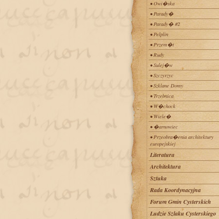
• Owi�ska
• Parady�
• Parady� #2
• Pelplin
• Przem�t
• Rudy
• Sulej�w
• Szczyrzyc
• Szklane Domy
• Trzebnica
• W�chock
• Wiele�
• �arnowiec
• Przeobra�enia architektury
europejskiej
Literatura
Architektura
Sztuka
Rada Koordynacyjna
Forum Gmin Cysterskich
Ludzie Szlaku Cysterskiego