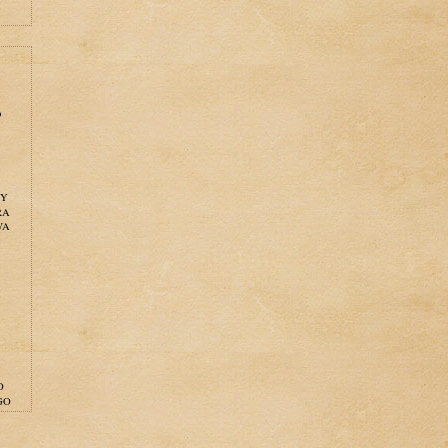
o
NY
RA
WA
O
GO