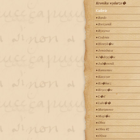
Kronika wydarze�
Galerie
• Bardo
• Bierzwnik
• Byszewo
• Cedynia
• Henryk�w
• Jemielnica
• J�drzej�w
• Jod�ownik
• Kamieniec
• Kaszczor
• Ko�bacz
• Krzesz�w
• L�d
• Lubi��
• Marianowo
• Mogi�a
• Obra
• Obra #2
• Oliwa