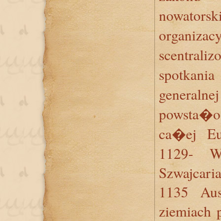
nowato
organizac
scentrali
spotkan
generalne
powsta�o
ca�ej Eu
1129- Wy
Szwajcaria
1135 Aus
ziemiach p