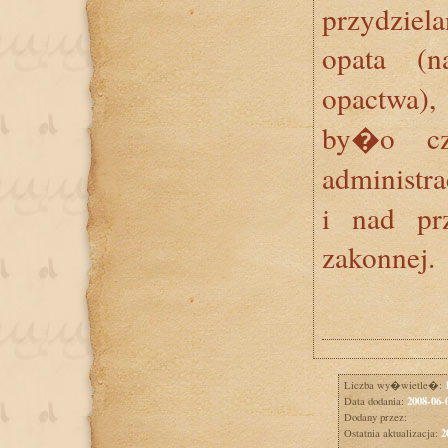
przydziel
opata (n
opactwa)
by�o cz
administr
i nad prz
zakonnej.
Liczba wy�wietle�:
2008-06-
Data dodania:
Dodany przez:
2
Ostatnia aktualizacja: