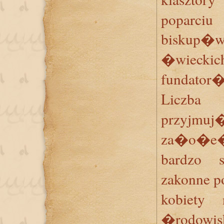
poparciu
biskup�w
�wieckic
fundato
Liczba
przyjmu
za�o�e�
bardzo 
zakonne
kobiety
�rodowi