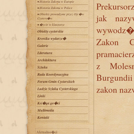
• Historia Zakonu w Europie
Prekurso
• Historia Zakonu w Polsce
• Obiekty prowadzone przez Ojc�w
jak naz
Cysters�w
• �ycie w klasztorze
wywodz� 
Obiekty cysterskie
Kronika wydarze�
Zakon C
Galerie
pramacie
Literatura
Architektura
z Mole
Sztuka
Burgundi
Rada Koordynacyjna
Forum Gmin Cysterskich
zakon naz
Ludzie Szlaku Cysterskiego
Linki
Ksi�ga go�ci
Multimedia
Kontakt
Aktualno�ci