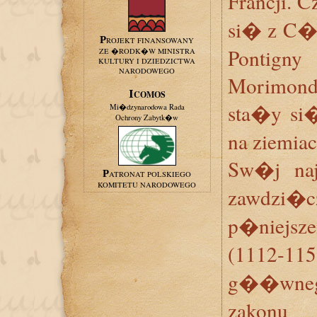
Francji. 
si� z C�t
PROJEKT FINANSOWANY
Pontign
ZE �RODK�W MINISTRA
KULTURY I DZIEDZICTWA
NARODOWEGO
Morimond
ICOMOS
sta�y si
Mi�dzynarodowa Rada
Ochrony Zabytk�w
na ziemiac
Sw�j na
PATRONAT POLSKIEGO
KOMITETU NARODOWEGO
zawdzi�
p�niejsz
(1112-1
g��wne
zakonu 