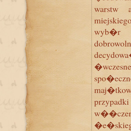
warstw a
miejskiego
wyb�r
dobrow
decydo
�wcz
spo�ecz
maj�tko
przypadk
w��czen
�e�skiego