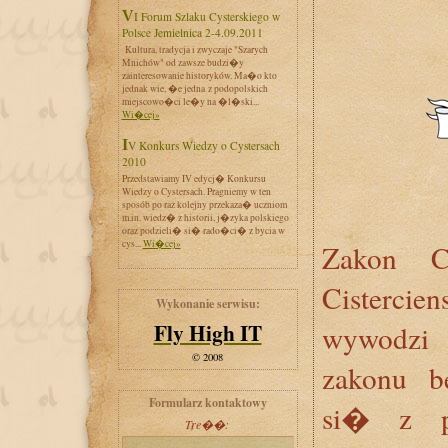
VI Forum Szlaku Cysterskiego w
Polsce Jemielnica 2-4.09.2011
Kultura, tradycja i zwyczaje "Szarych
Mnichów" od zawsze budzi�y
zainteresowanie historyków. Ma�o kto
jednak wie, �e jedna z podopolskich
miejscowo�ci le�y na �l�ski...
Wi�cej»
IV Konkurs Wiedzy o Cystersach
2010
Przedstawiamy IV edycj� Konkursu
Wiedzy o Cystersach. Pragniemy w ten
sposób po raz kolejny przekaza� uczniom
m.in. wiedz� z historii, j�zyka polskiego
oraz podzieli� si� rado�ci� z bycia w
cys...
Wi�cej»
Zakon C
Cisterci
Wykonanie serwisu:
Fly High IT
wywodzi
© 2008
zakonu b
Formularz kontaktowy
si� z p
Tre��: