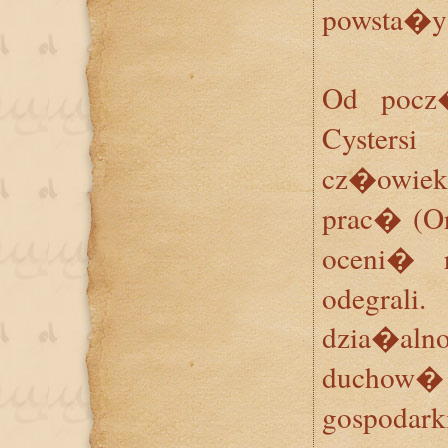
powsta�y
Od pocz�
Cyste
cz�owiek
prac� (Or
oceni� r
odegral
dzia�a
duchow
gospodark