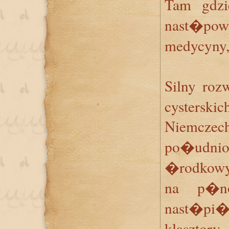
Tam gdzi
nast�powa
medycyny,
Silny ro
cysterski
Niemczec
po�udn
�rodkowy
na p�no
nast�pi
klaszto