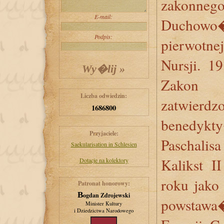
zakon
E-mail:
Duchowo�
Podpis:
pierwotne
Nursji. 1
Zakon 
Liczba odwiedzin:
zatwierdz
1686800
benedyk
Przyjaciele:
Paschali
Saekularisation in Schlesien
Kalikst 
Dotacje na kolektory
roku jak
Patronat honorowy:
Bogdan Zdrojewski
powstawa�
Minister Kultury
i Dziedzictwa Narodowego