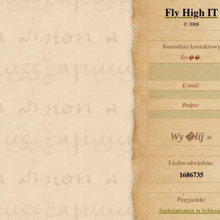
Fly High IT
© 2008
Formularz kontaktow
Tre��:
E-mail:
Podpis:
Liczba odwiedzin:
1686735
Przyjaciele:
Saekularisation in Schlesi