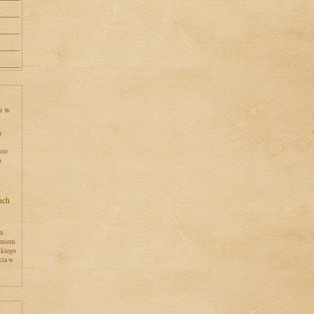
h
kto
h
en
zniom
skiego
cia w