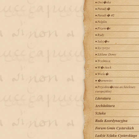
• Owi�ska
• Parady�
• Parady� #2
• Pelplin
• Przem�t
• Rudy
• Sulej�w
• Szczyrzyc
• Szklane Domy
• Trzebnica
• W�chock
• Wiele�
• �arnowiec
• Przeobra�enia architektury
europejskiej
Literatura
Architektura
Sztuka
Rada Koordynacyjna
Forum Gmin Cysterskich
Ludzie Szlaku Cysterskiego