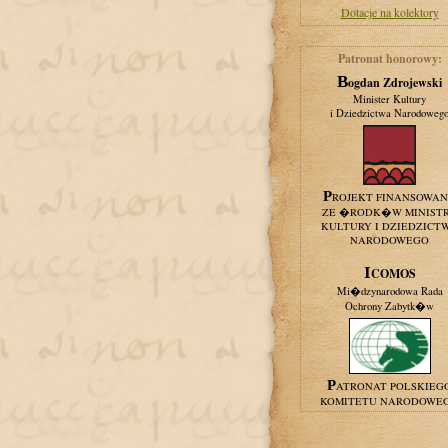
Dotacje na kolektory
Patronat honorowy:
Bogdan Zdrojewski
Minister Kultury
i Dziedzictwa Narodoweg
PROJEKT FINANSOWA
ZE �RODK�W MINIST
KULTURY I DZIEDZICT
NARODOWEGO
ICOMOS
Mi�dzynarodowa Rada
Ochrony Zabytk�w
PATRONAT POLSKIEG
KOMITETU NARODOWE