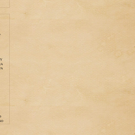
o
NY
RA
WA
O
GO