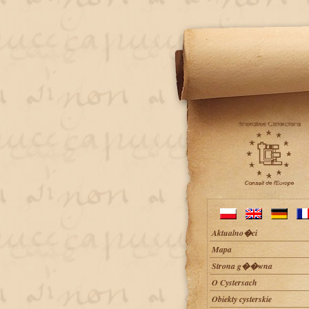
Aktualno�ci
Mapa
Strona g��wna
O Cystersach
Obiekty cysterskie