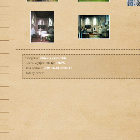
Obiekty cysterskie
Kategoria:
136897
Liczba wy�wietle�:
2008-06-04 23:04:11
Data dodania:
Dodany przez: