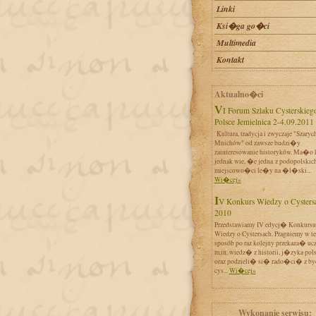
Linki
Ksi�ga go�ci
Multimedia
Kontakt
Aktualno�ci
VI Forum Szlaku Cysterskiego w
Polsce Jemielnica 2-4.09.2011
Kultura, tradycja i zwyczaje "Szaryc
Mnichów" od zawsze budzi�y
zainteresowanie historyków. Ma�o 
jednak wie, �e jedna z podopolskic
miejscowo�ci le�y na �l�ski...
Wi�cej»
IV Konkurs Wiedzy o Cystersach
2010
Przedstawiamy IV edycj� Konkursu
Wiedzy o Cystersach. Pragniemy w t
sposób po raz kolejny przekaza� uc
m.in. wiedz� z historii, j�zyka pol
oraz podzieli� si� rado�ci� z by
cys...
Wi�cej»
Wykonanie serwisu: