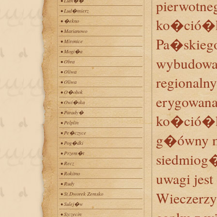
pierwotne
• Lubi��
• Lud�mierz
ko�ció�ka
• �ekno
• Marianowo
Pa�skiego
• Mironice
• Mogi�a
wybudowan
• Obra
• Oliwa
regionaln
• Oliwa
• O�obok
erygowana
• Owi�ska
• Parady�
ko�ció�k
• Pelplin
• Pe�czyce
g�ówny mi
• Pog�dki
• Przem�t
siedmiog�
• Recz
uwagi jest
• Rokitno
• Rudy
Wieczerzy
• St.Dworek Zemsko
• Sulej�w
• Szczecin