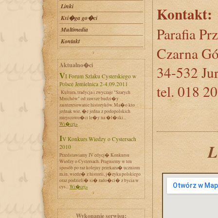
Linki
Kontakt:
Ksi�ga go�ci
Parafia P
Multimedia
Kontakt
Czarna Gó
Aktualno�ci
34-532 Ju
VI Forum Szlaku Cysterskiego w
Polsce Jemielnica 2-4.09.2011
tel. 018 2
Kultura, tradycja i zwyczaje "Szarych
Mnichów" od zawsze budzi�y
zainteresowanie historyków. Ma�o kto
jednak wie, �e jedna z podopolskich
miejscowo�ci le�y na �l�ski...
Wi�cej»
IV Konkurs Wiedzy o Cystersach
2010
Przedstawiamy IV edycj� Konkursu
Wiedzy o Cystersach. Pragniemy w ten
sposób po raz kolejny przekaza� uczniom
m.in. wiedz� z historii, j�zyka polskiego
oraz podzieli� si� rado�ci� z bycia w
cys...
Wi�cej»
Wykonanie serwisu: