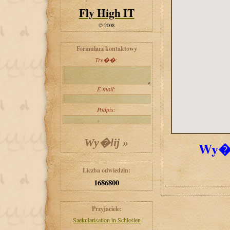
Fly High IT
© 2008
Formularz kontaktowy
Tre��:
E-mail:
Podpis:
Wy�
Liczba odwiedzin:
1686800
Przyjaciele:
Saekularisation in Schlesien