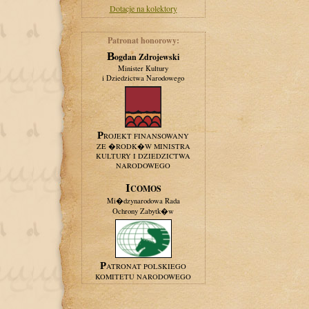
Dotacje na kolektory
Patronat honorowy:
Bogdan Zdrojewski
Minister Kultury
i Dziedzictwa Narodowego
PROJEKT FINANSOWANY
ZE �RODK�W MINISTRA
KULTURY I DZIEDZICTWA
NARODOWEGO
ICOMOS
Mi�dzynarodowa Rada
Ochrony Zabytk�w
PATRONAT POLSKIEGO
KOMITETU NARODOWEGO