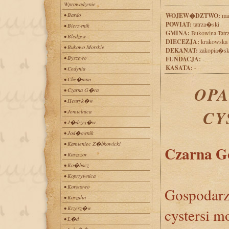
Wprowadzenie
• Bardo
WOJEW�DZTWO:
ma
POWIAT:
tatrza�ski
• Bierzwnik
GMINA:
Bukowina Tatr
• Bledzew
DIECEZJA:
krakowska
• Bukowo Morskie
DEKANAT:
zakopia�sk
• Byszewo
FUNDACJA:
-
KASATA:
-
• Cedynia
• Che�mno
OPA
• Czarna G�ra
• Henryk�w
CY
• Jemielnica
• J�drzej�w
• Jod�ownik
• Kamieniec Z�bkowicki
Czarna G
• Kaszczor
• Ko�bacz
• Koprzywnica
• Koronowo
Gospodarz
• Koszalin
• Krzesz�w
cystersi m
• L�d