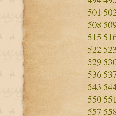
501
50
508
50
515
51
522
52
529
53
536
53
543
54
550
55
557
55