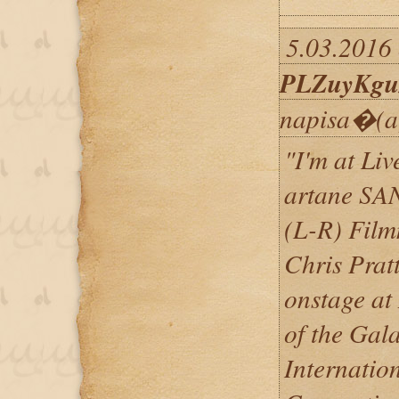
5.03.2016 
PLZuyKgu
napisa�(a
"I'm at Li
artane SA
(L-R) Film
Chris Prat
onstage at
of the Gal
Internatio