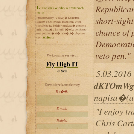
Republican
IV Konkurs Wiedzy o Cystersach
2010
short-sight
Przedstawiamy IV edycj� Konkursu
Wiedzy o Cystersach. Pragniemy w ten
sposób po raz kolejny przekaza� uczniom
chance of 
m.in. wiedz� z historii, j�zyka polskiego
oraz podzieli� si� rado�ci� z bycia w
cys...
Wi�cej»
Democrati
veto pen."
Wykonanie serwisu:
Fly High IT
5.03.2016 
© 2008
dKTOmWg
Formularz kontaktowy
Tre��:
napisa�(a
"I enjoy tr
E-mail:
Chris Cart
Podpis: