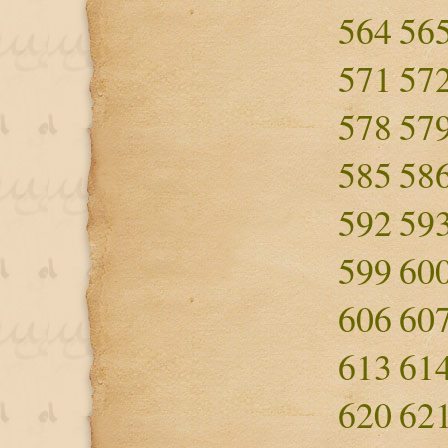
564
56
571
57
578
57
585
58
592
59
599
60
606
60
613
61
620
62