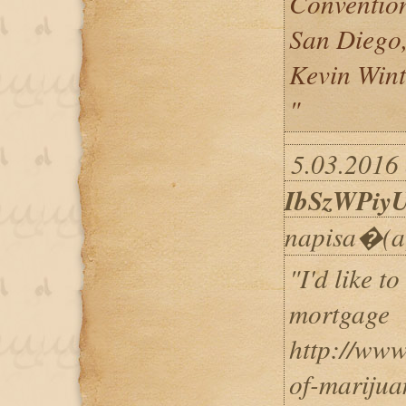
Convention
San Diego,
Kevin Wint
"
5.03.2016 
IbSzWPiy
napisa�(a
"I'd like t
mortgage
http://www
of-marijua