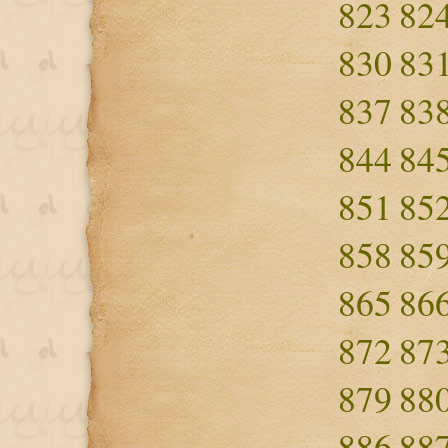
823
82
830
83
837
83
844
84
851
85
858
85
865
86
872
87
879
88
886
88