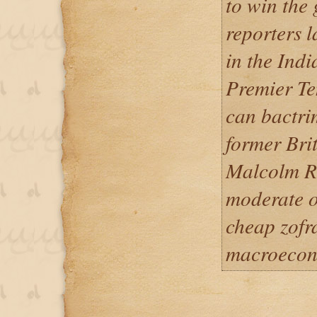
to win the 
reporters 
in the Indi
Premier Te
can bactri
former Brit
Malcolm Ri
moderate o
cheap zofr
macroecon