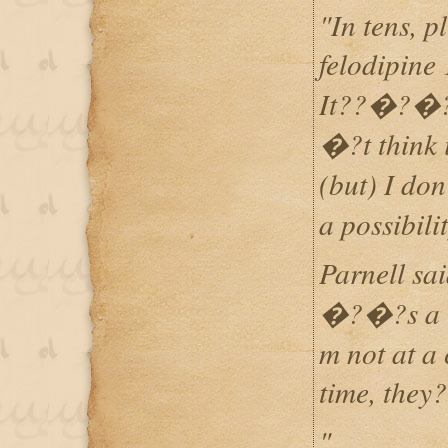
"In tens, p
felodipine
It??�?�?s
�?t think i
(but) I d
a possibili
Parnell sa
�?�?s a t
m not at a 
time, they
"