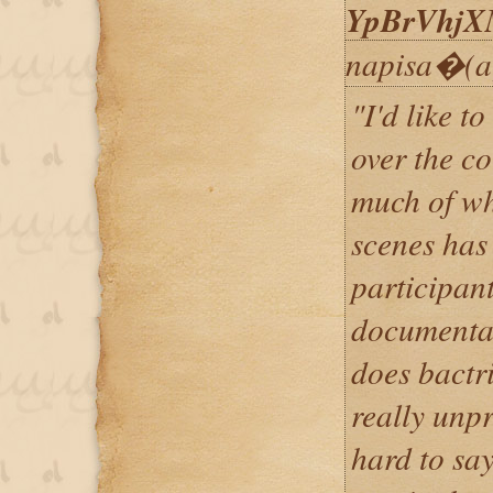
YpBrVhjX
napisa�(a
"I'd like t
over the c
much of wh
scenes has
participant
documentar
does bactri
really unpr
hard to say