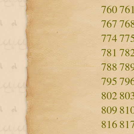
760
76
767
76
774
77
781
78
788
78
795
79
802
80
809
81
816
81