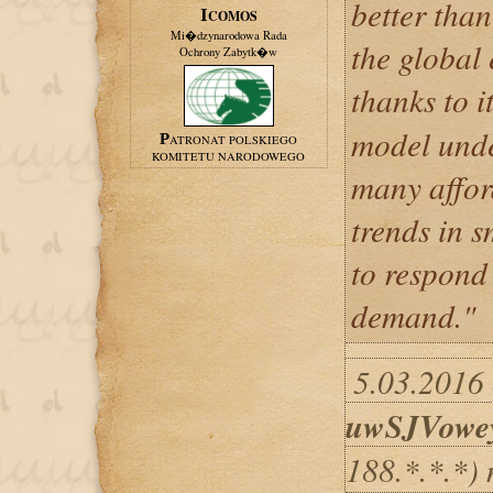
better than
ICOMOS
Mi�dzynarodowa Rada
the global 
Ochrony Zabytk�w
thanks to 
model unde
PATRONAT POLSKIEGO
KOMITETU NARODOWEGO
many affor
trends in s
to respond
demand."
5.03.2016 
uwSJVow
188.*.*.*)