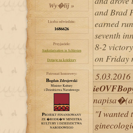
and drove i
and Brad P
earned run 
Liczba odwiedzin:
1686626
seventh in
8-2 victor
Przyjaciele:
Saekularisation in Schlesien
on Friday 
Dotacje na kolektory
5.03.2016 
Patronat honorowy:
Bogdan Zdrojewski
ieOVFBo
Minister Kultury
i Dziedzictwa Narodowego
napisa�(a
"I wanted t
PROJEKT FINANSOWANY
ZE �RODK�W MINISTRA
ginecologi
KULTURY I DZIEDZICTWA
NARODOWEGO