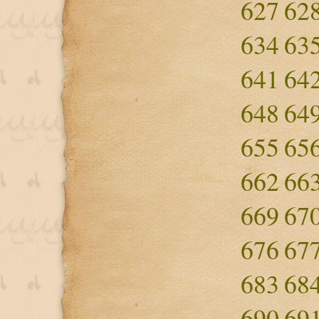
627
62
634
63
641
64
648
64
655
65
662
66
669
67
676
67
683
68
690
69