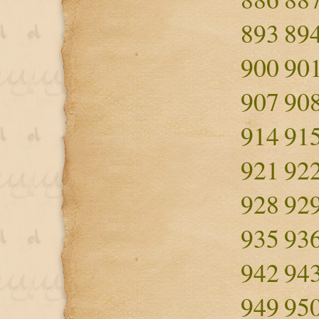
893
89
900
90
907
90
914
91
921
92
928
92
935
93
942
94
949
95