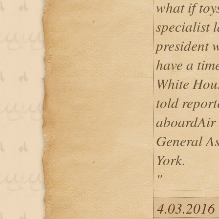
what if toy
specialist l
president w
have a time
White Hou
told repor
aboardAir 
General As
York.
"
4.03.2016 