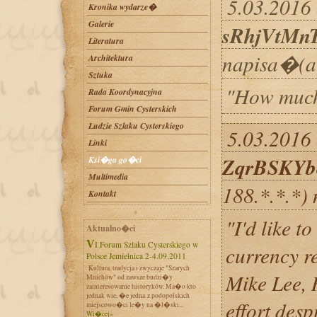
5.03.2016 
Kronika wydarze�
Galerie
sRhjVtMn
Literatura
napisa�(a
Architektura
Sztuka
"How much
Rada Koordynacyjna
Forum Gmin Cysterskich
Ludzie Szlaku Cysterskiego
5.03.2016 
Linki
ZqrBSKYb
Ksi�ga go�ci
Multimedia
188.*.*.*)
Kontakt
"I'd like t
Aktualno�ci
VI Forum Szlaku Cysterskiego w
currency r
Polsce Jemielnica 2-4.09.2011
Kultura, tradycja i zwyczaje "Szarych
Mike Lee, 
Mnichów" od zawsze budzi�y
zainteresowanie historyków. Ma�o kto
jednak wie, �e jedna z podopolskich
effort desp
miejscowo�ci le�y na �l�ski...
Wi�cej»