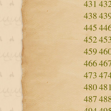
431
43
438
43
445
44
452
45
459
46
466
46
473
47
480
48
487
48
494
49