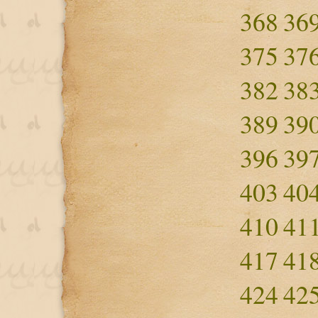
368
36
375
37
382
38
389
39
396
39
403
40
410
41
417
41
424
42