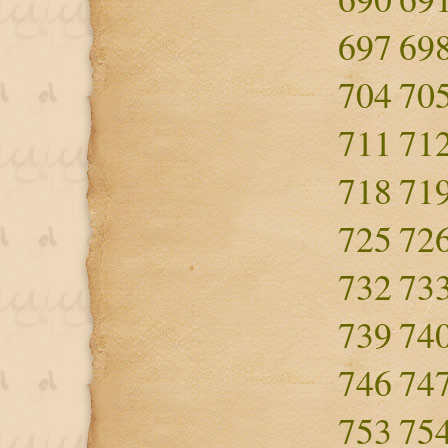
697
69
704
70
711
71
718
71
725
72
732
73
739
74
746
74
753
75