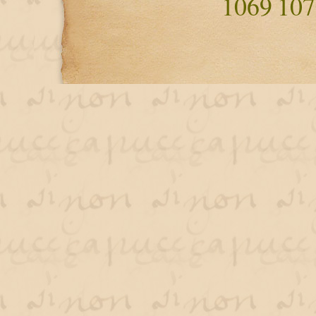
1069
107