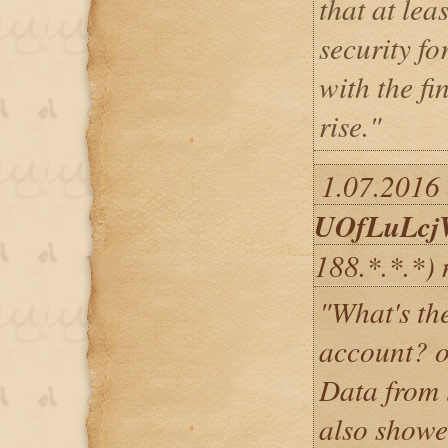
that at lea
security f
with the fi
rise."
1.07.2016 
UOfLuLcj
188.*.*.*)
"What's the
account? o
Data from 
also showe