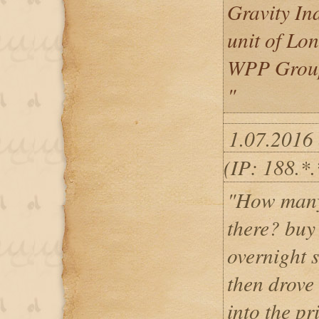
Gravity In
unit of Lon
WPP Grou
"
1.07.2016 
(IP: 188.*
"How many 
there? buy
overnight 
then drove
into the p