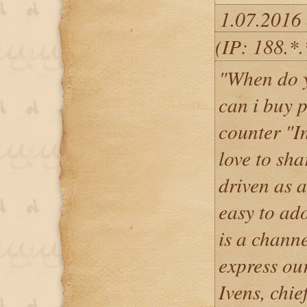
1.07.2016 
(IP: 188.*
"When do y
can i buy 
counter "I
love to sh
driven as a
easy to ad
is a chann
express ou
Ivens, chie