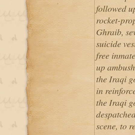
followed u
rocket-pro
Ghraib, se
suicide ves
free inmate
up ambush 
the Iraqi g
in reinforc
the Iraqi 
despatched
scene, to r