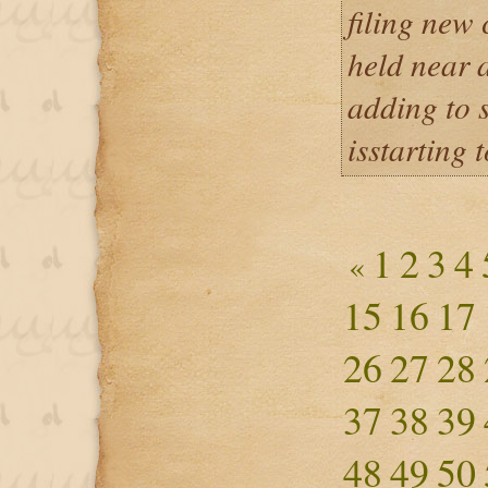
filing new 
held near a
adding to 
isstarting 
1
2
3
4
«
15
16
17
26
27
28
37
38
39
48
49
50