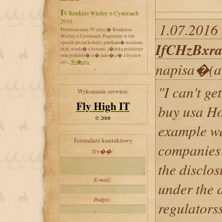
IV Konkurs Wiedzy o Cystersach
2010
1.07.2016 
Przedstawiamy IV edycj� Konkursu
Wiedzy o Cystersach. Pragniemy w ten
sposób po raz kolejny przekaza� uczniom
IfCHzBxr
m.in. wiedz� z historii, j�zyka polskiego
oraz podzieli� si� rado�ci� z bycia w
cys...
Wi�cej»
napisa�(a
"I can't ge
Wykonanie serwisu:
Fly High IT
buy usa Ho
© 2008
example wa
Formularz kontaktowy
companies 
Tre��:
the disclos
E-mail:
under the 
Podpis:
regulators