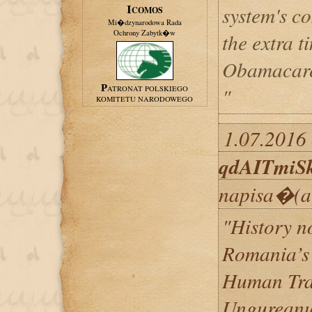
system's c
ICOMOS
Mi�dzynarodowa Rada
Ochrony Zabytk�w
the extra t
Obamacare
"
PATRONAT POLSKIEGO
KOMITETU NARODOWEGO
1.07.2016 
qdAITmiS
napisa�(a
"History n
Romania’s 
Human Traf
Ungureanu