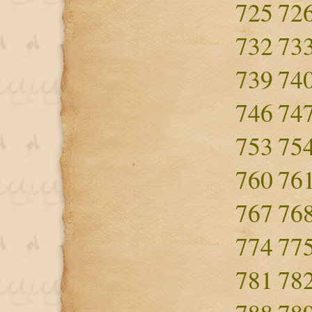
725
72
732
73
739
74
746
74
753
75
760
76
767
76
774
77
781
78