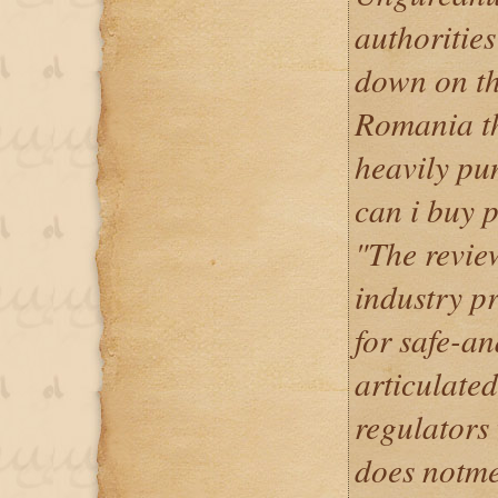
authorities
down on the
Romania the
heavily pu
can i buy 
"The revie
industry p
for safe-a
articulate
regulators 
does notme