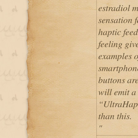
estradiol 
sensation f
haptic feed
feeling giv
examples o
smartphone
buttons ar
will emit a
“UltraHapt
than this.
"