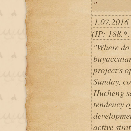
"
1.07.2016 
(IP: 188.*
"Where do
buyaccutan
project’s 
Sunday, c
Hucheng sa
tendency o
developmen
active str