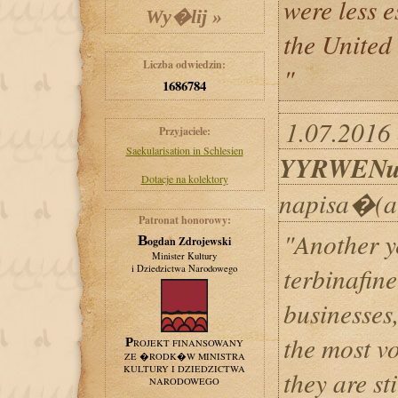
were less 
the United 
Liczba odwiedzin:
"
1686784
1.07.2016 
Przyjaciele:
Saekularisation in Schlesien
YYRWEN
Dotacje na kolektory
napisa�(a
Patronat honorowy:
"Another y
Bogdan Zdrojewski
Minister Kultury
terbinafine
i Dziedzictwa Narodowego
businesses
the most vo
PROJEKT FINANSOWANY
ZE �RODK�W MINISTRA
KULTURY I DZIEDZICTWA
they are st
NARODOWEGO