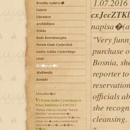
1.07.2016 
Kronika wydarze�
Galerie
cxJccZTKl
Literatura
napisa�(a
Architektura
Sztuka
"Very funn
Rada Koordynacyjna
Forum Gmin Cysterskich
purchase o
Ludzie Szlaku Cysterskiego
Linki
Bosnia, sh
Ksi�ga go�ci
reporter t
Multimedia
Kontakt
reservatio
officials a
Aktualno�ci
VI Forum Szlaku Cysterskiego w
she recogn
Polsce Jemielnica 2-4.09.2011
Kultura, tradycja i zwyczaje "Szarych
Mnichów" od zawsze budzi�y
cleansing.
zainteresowanie historyków. Ma�o kto
jednak wie, �e jedna z podopolskich
miejscowo�ci le�y na �l�ski...
"
Wi�cej»