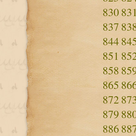
830
83
837
83
844
84
851
85
858
85
865
86
872
87
879
88
886
88