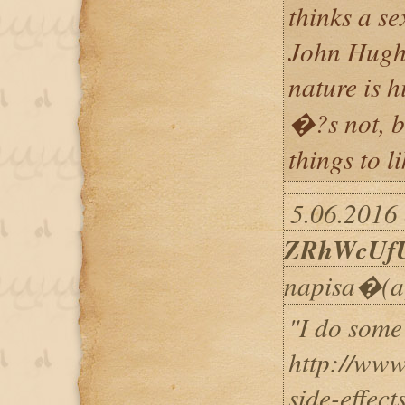
thinks a se
John Hughe
nature is 
�?s not, bu
things to l
5.06.2016 
ZRhWcUfU
napisa�(a
"I do some
http://www
side-effect