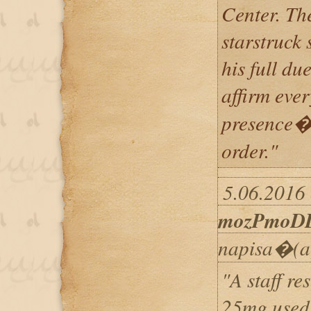
Center. Th
starstruck 
his full du
affirm eve
presence�?
order."
5.06.2016 
mozPmoDD
napisa�(a
"A staff r
25mg used f