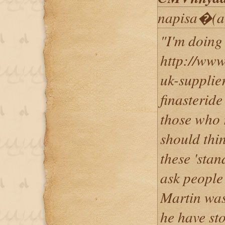
napisa�(a
"I'm doing
http://www
uk-supplie
finasterid
those who r
should thi
these 'stan
ask people 
Martin was
he have st