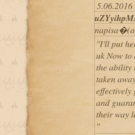
5.06.2016 
uZYyihp
napisa�(a
"I'll put h
uk Now to 
the ability
taken away
effectively
and guaran
their way le
"