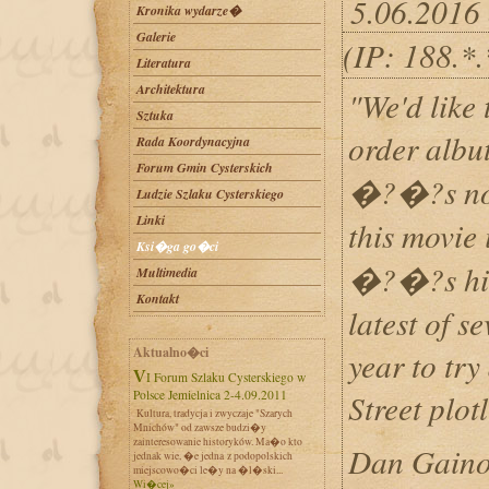
5.06.2016
Kronika wydarze�
Galerie
(IP: 188.*
Literatura
Architektura
"We'd like 
Sztuka
order alb
Rada Koordynacyjna
Forum Gmin Cysterskich
�?�?s not 
Ludzie Szlaku Cysterskiego
Linki
this movie
Ksi�ga go�ci
�?�?s hila
Multimedia
Kontakt
latest of s
Aktualno�ci
year to tr
VI Forum Szlaku Cysterskiego w
Polsce Jemielnica 2-4.09.2011
Street plot
Kultura, tradycja i zwyczaje "Szarych
Mnichów" od zawsze budzi�y
zainteresowanie historyków. Ma�o kto
Dan Gainor
jednak wie, �e jedna z podopolskich
miejscowo�ci le�y na �l�ski...
Wi�cej»