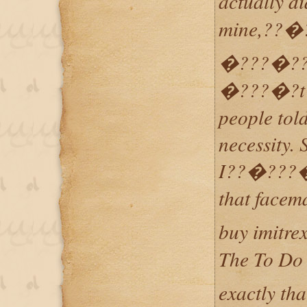
actually
mine,??�?
�???�??
�???�?t a
people told
necessity. 
I??�???�?
that face
buy imit
The To Do
exactly tha