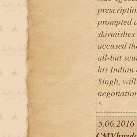
prescripti
prompted a
skirmishes
accused the
all-but scu
his Indian
Singh, wil
negotiatio
"
5.06.2016 
CMVhnyd