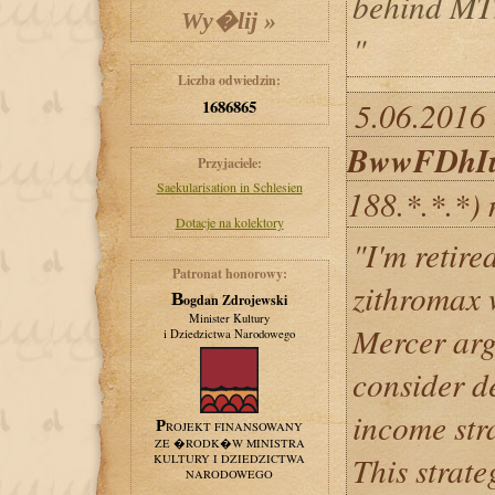
behind MT
"
Liczba odwiedzin:
5.06.2016 
1686865
BwwFDhIu
Przyjaciele:
Saekularisation in Schlesien
188.*.*.*)
Dotacje na kolektory
"I'm retir
Patronat honorowy:
zithromax 
Bogdan Zdrojewski
Minister Kultury
Mercer arg
i Dziedzictwa Narodowego
consider d
income str
PROJEKT FINANSOWANY
ZE �RODK�W MINISTRA
This strate
KULTURY I DZIEDZICTWA
NARODOWEGO