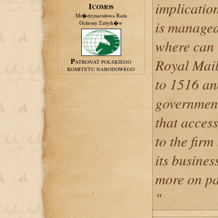
implicatio
ICOMOS
Mi�dzynarodowa Rada
is managed
Ochrony Zabytk�w
where can 
Royal Mail
PATRONAT POLSKIEGO
KOMITETU NARODOWEGO
to 1516 an
government
that access
to the firm 
its busines
more on pa
"