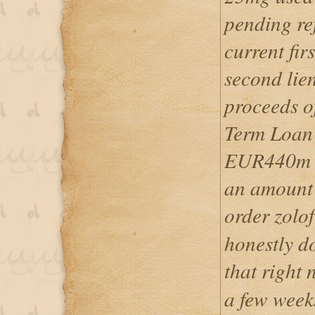
pending re
current fi
second lie
proceeds o
Term Loan 
EUR440m an
an amount
order zol
honestly d
that righ
a few wee