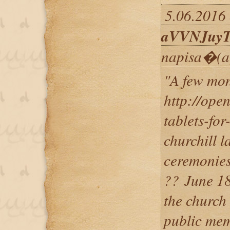
5.06.2016 
aVVNJuy
napisa�(a
"A few mo
http://ope
tablets-for
churchill l
ceremonies
?? June 18,
the church
public mem