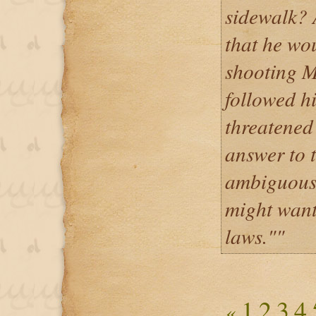
sidewalk? 
that he wou
shooting 
followed hi
threatened
answer to t
ambiguous,
might want
laws.""
1
2
3
4
«