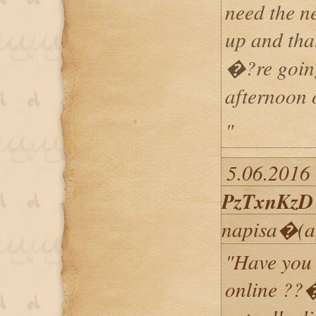
need the ne
up and t
�?re going
afternoon
"
5.06.2016 
PzTxnKzD
napisa�(a
"Have you 
online ?