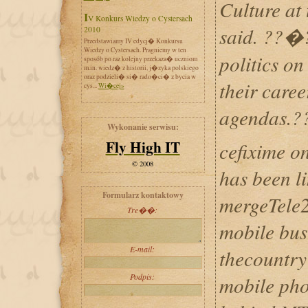
Culture at
IV Konkurs Wiedzy o Cystersach
said. ??�
2010
Przedstawiamy IV edycj� Konkursu
Wiedzy o Cystersach. Pragniemy w ten
politics on 
sposób po raz kolejny przekaza� uczniom
m.in. wiedz� z historii, j�zyka polskiego
oraz podzieli� si� rado�ci� z bycia w
their caree
cys...
Wi�cej»
agendas.?
Wykonanie serwisu:
Fly High IT
cefixime o
© 2008
has been li
Formularz kontaktowy
mergeTele2
Tre��:
mobile busi
E-mail:
thecountry'
Podpis:
mobile pho