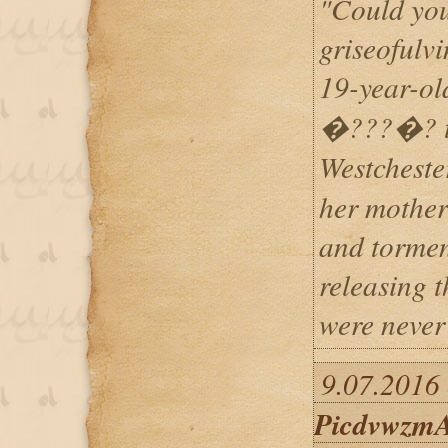
"Could you
griseofulv
19-year-o
�???�? th
Westches
her mother
and tormen
releasing 
were never
9.07.2016 
Picdvwzm