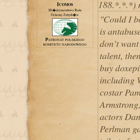
188.*.*.*)
ICOMOS
Mi�dzynarodowa Rada
Ochrony Zabytk�w
"Could I b
is antabuse
don’t want
PATRONAT POLSKIEGO
KOMITETU NARODOWEGO
talent, then
buy doxep
including
costar Pam
Armstrong,
actors Da
Perlman ga