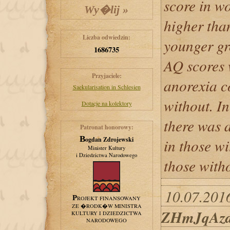
score in w
higher than
Liczba odwiedzin:
younger gr
1686735
AQ scores 
Przyjaciele:
anorexia c
Saekularisation in Schlesien
without. In
Dotacje na kolektory
there was 
Patronat honorowy:
Bogdan Zdrojewski
in those w
Minister Kultury
i Dziedzictwa Narodowego
those with
10.07.2016
PROJEKT FINANSOWANY
ZE �RODK�W MINISTRA
ZHmJqAz
KULTURY I DZIEDZICTWA
NARODOWEGO