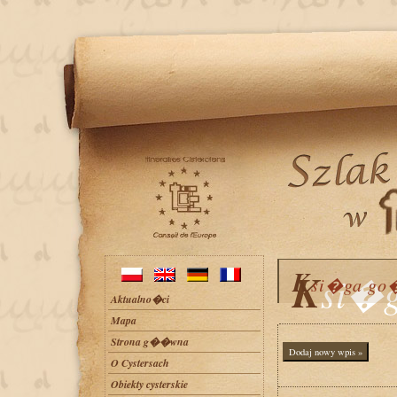
K
K
si�
si�ga go
Aktualno�ci
Mapa
Strona g��wna
O Cystersach
Obiekty cysterskie