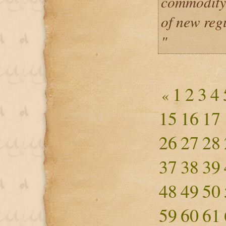
commodity 
of new reg
"
1
2
3
4
«
15
16
17
26
27
28
37
38
39
48
49
50
59
60
61