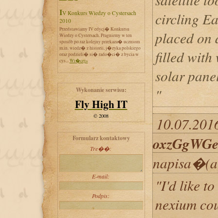
IV Konkurs Wiedzy o Cystersach
circling E
2010
Przedstawiamy IV edycj� Konkursu
placed on a
Wiedzy o Cystersach. Pragniemy w ten
sposób po raz kolejny przekaza� uczniom
m.in. wiedz� z historii, j�zyka polskiego
filled with
oraz podzieli� si� rado�ci� z bycia w
cys...
Wi�cej»
solar pane
"
Wykonanie serwisu:
Fly High IT
© 2008
10.07.2016
oxzGgWGe
Formularz kontaktowy
Tre��:
napisa�(a
E-mail:
"I'd like to
Podpis:
nexium co