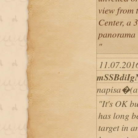
view from 
Center, a 
panorama t
"
11.07.2016
mSSBdiIg
napisa�(a
"It's OK bu
has long b
target in 