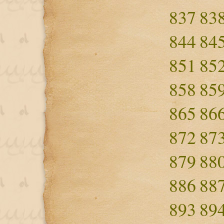
837
83
844
84
851
85
858
85
865
86
872
87
879
88
886
88
893
89