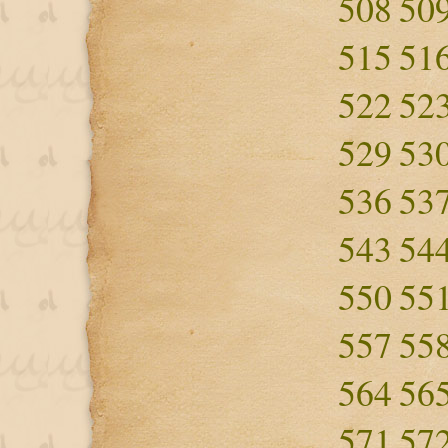
508
50
515
51
522
52
529
53
536
53
543
54
550
55
557
55
564
56
571
57