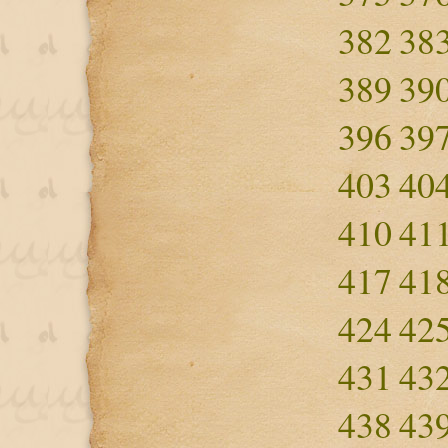
382
38
389
39
396
39
403
40
410
41
417
41
424
42
431
43
438
43