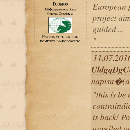
European p
ICOMOS
Mi�dzynarodowa Rada
Ochrony Zabytk�w
project ai
guided ...
"
PATRONAT POLSKIEGO
KOMITETU NARODOWEGO
11.07.2016
UldgqDgC
napisa�(a
"this is be
contraindi
is back! Po
unveiled o