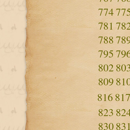
774
77
781
78
788
78
795
79
802
80
809
81
816
81
823
82
830
83