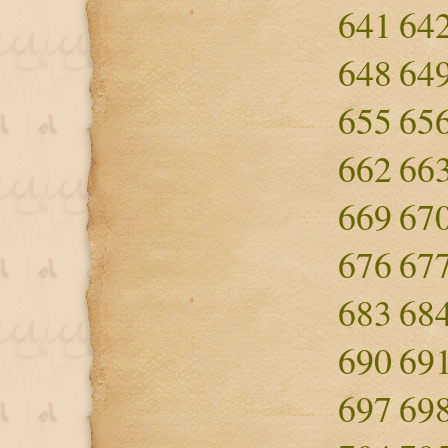
641
64
648
64
655
65
662
66
669
67
676
67
683
68
690
69
697
69