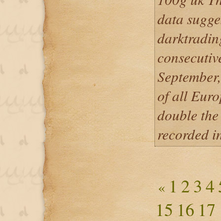
data sugge
darktrading
consecutiv
September,
of all Eur
double the
recorded i
1
2
3
4
«
15
16
17