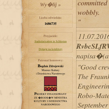
committed 
wobbly.
Liczba odwiedzin:
"
1686735
11.07.2016
Przyjaciele:
Saekularisation in Schlesien
RvbcSLf
Dotacje na kolektory
napisa�(a
Patronat honorowy:
"Good crew
Bogdan Zdrojewski
Minister Kultury
The Fraunho
i Dziedzictwa Narodowego
Engineerin
Robo-Mate 
PROJEKT FINANSOWANY
ZE �RODK�W MINISTRA
KULTURY I DZIEDZICTWA
September 
NARODOWEGO