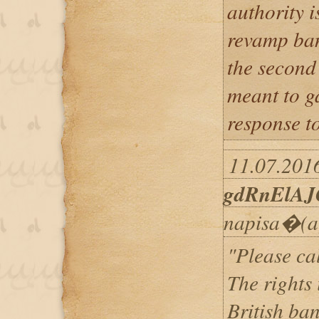
authority 
revamp bank
the second 
meant to g
response to
11.07.2016
gdRnElAJ
napisa�(a
"Please cal
The rights 
British ban