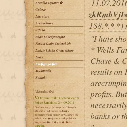
11.07.2016
Kronika wydarze�
Galerie
zkRmbVjI
Literatura
188.*.*.*)
Architektura
Sztuka
"I hate sh
Rada Koordynacyjna
Forum Gmin Cysterskich
* Wells F
Ludzie Szlaku Cysterskiego
Linki
Chase & Co
Ksi�ga go�ci
results on 
Multimedia
Kontakt
arecrimpin
profits. Bu
Aktualno�ci
VI Forum Szlaku Cysterskiego w
necessarily
Polsce Jemielnica 2-4.09.2011
Kultura, tradycja i zwyczaje "Szarych
Mnichów" od zawsze budzi�y
banks or t
zainteresowanie historyków. Ma�o kto
jednak wie, �e jedna z podopolskich
miejscowo�ci le�y na �l�ski...
"
Wi�cej»