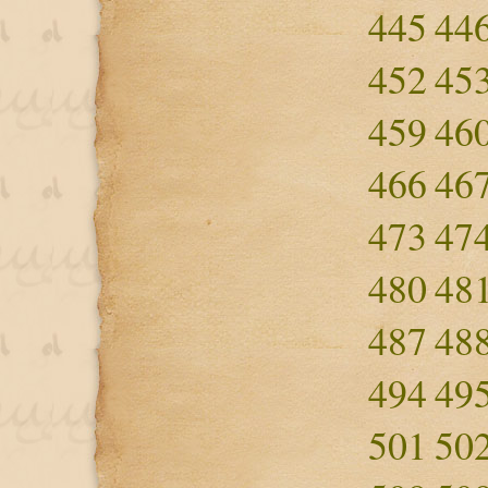
445
44
452
45
459
46
466
46
473
47
480
48
487
48
494
49
501
50