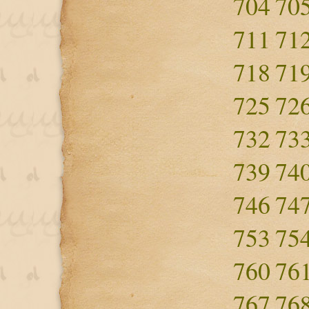
704
70
711
71
718
71
725
72
732
73
739
74
746
74
753
75
760
76
767
76