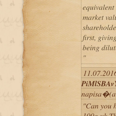
equivalent 
market valu
shareholde
first, givi
being dilut
"
11.07.2016
PiMlSBA
napisa�(a
"Can you h
100g uk T