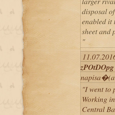
larger riva
disposal of 
enabled it 
sheet and 
"
11.07.2016
zPOtDOpg
napisa�(a
"I went to
Working in
Central Ba