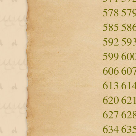
578
57
585
58
592
59
599
60
606
60
613
61
620
62
627
62
634
63