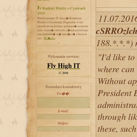
IV Konkurs Wiedzy o Cystersach
2010
11.07.2016
Przedstawiamy IV edycj� Konkursu
Wiedzy o Cystersach. Pragniemy w ten
sposób po raz kolejny przekaza� uczniom
cSRROzl
m.in. wiedz� z historii, j�zyka polskiego
oraz podzieli� si� rado�ci� z bycia w
cys...
Wi�cej»
188.*.*.*)
"I'd like t
Wykonanie serwisu:
Fly High IT
where can 
© 2008
Without app
Formularz kontaktowy
President
Tre��:
administrat
E-mail:
through li
Podpis:
these, such