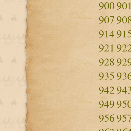
900
90
907
90
914
91
921
92
928
92
935
93
942
94
949
95
956
95