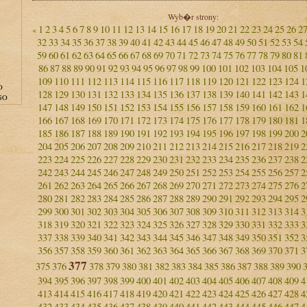
Wyb�r strony:
1
2
3
4
5
6
7
8
9
10
11
12
13
14
15
16
17
18
19
20
21
22
23
24
25
26
2
«
32
33
34
35
36
37
38
39
40
41
42
43
44
45
46
47
48
49
50
51
52
53
54
59
60
61
62
63
64
65
66
67
68
69
70
71
72
73
74
75
76
77
78
79
80
81
86
87
88
89
90
91
92
93
94
95
96
97
98
99
100
101
102
103
104
105
1
109
110
111
112
113
114
115
116
117
118
119
120
121
122
123
124
1
O
128
129
130
131
132
133
134
135
136
137
138
139
140
141
142
143
1
GO
147
148
149
150
151
152
153
154
155
156
157
158
159
160
161
162
1
166
167
168
169
170
171
172
173
174
175
176
177
178
179
180
181
1
185
186
187
188
189
190
191
192
193
194
195
196
197
198
199
200
2
204
205
206
207
208
209
210
211
212
213
214
215
216
217
218
219
2
223
224
225
226
227
228
229
230
231
232
233
234
235
236
237
238
2
242
243
244
245
246
247
248
249
250
251
252
253
254
255
256
257
2
261
262
263
264
265
266
267
268
269
270
271
272
273
274
275
276
2
280
281
282
283
284
285
286
287
288
289
290
291
292
293
294
295
2
299
300
301
302
303
304
305
306
307
308
309
310
311
312
313
314
3
318
319
320
321
322
323
324
325
326
327
328
329
330
331
332
333
3
337
338
339
340
341
342
343
344
345
346
347
348
349
350
351
352
3
356
357
358
359
360
361
362
363
364
365
366
367
368
369
370
371
3
377
375
376
378
379
380
381
382
383
384
385
386
387
388
389
390
394
395
396
397
398
399
400
401
402
403
404
405
406
407
408
409
4
413
414
415
416
417
418
419
420
421
422
423
424
425
426
427
428
4
432
433
434
435
436
437
438
439
440
441
442
443
444
445
446
447
4