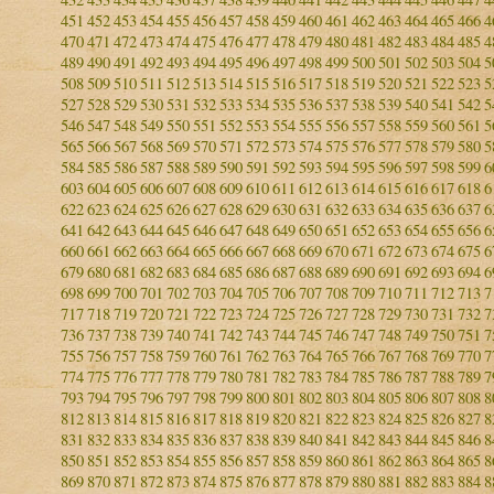
451
452
453
454
455
456
457
458
459
460
461
462
463
464
465
466
4
470
471
472
473
474
475
476
477
478
479
480
481
482
483
484
485
4
489
490
491
492
493
494
495
496
497
498
499
500
501
502
503
504
5
508
509
510
511
512
513
514
515
516
517
518
519
520
521
522
523
5
527
528
529
530
531
532
533
534
535
536
537
538
539
540
541
542
5
546
547
548
549
550
551
552
553
554
555
556
557
558
559
560
561
5
565
566
567
568
569
570
571
572
573
574
575
576
577
578
579
580
5
584
585
586
587
588
589
590
591
592
593
594
595
596
597
598
599
6
603
604
605
606
607
608
609
610
611
612
613
614
615
616
617
618
6
622
623
624
625
626
627
628
629
630
631
632
633
634
635
636
637
6
641
642
643
644
645
646
647
648
649
650
651
652
653
654
655
656
6
660
661
662
663
664
665
666
667
668
669
670
671
672
673
674
675
6
679
680
681
682
683
684
685
686
687
688
689
690
691
692
693
694
6
698
699
700
701
702
703
704
705
706
707
708
709
710
711
712
713
7
717
718
719
720
721
722
723
724
725
726
727
728
729
730
731
732
7
736
737
738
739
740
741
742
743
744
745
746
747
748
749
750
751
7
755
756
757
758
759
760
761
762
763
764
765
766
767
768
769
770
7
774
775
776
777
778
779
780
781
782
783
784
785
786
787
788
789
7
793
794
795
796
797
798
799
800
801
802
803
804
805
806
807
808
8
812
813
814
815
816
817
818
819
820
821
822
823
824
825
826
827
8
831
832
833
834
835
836
837
838
839
840
841
842
843
844
845
846
8
850
851
852
853
854
855
856
857
858
859
860
861
862
863
864
865
8
869
870
871
872
873
874
875
876
877
878
879
880
881
882
883
884
8