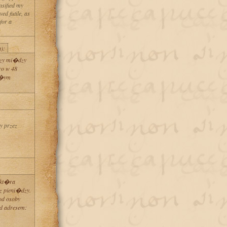
nsified my
ed futile, as
for a
):
dzy mi�dzy
ro w 48
a�ym
y przez
 kt�ra
z pieni�dzy.
od osoby
d adresem: