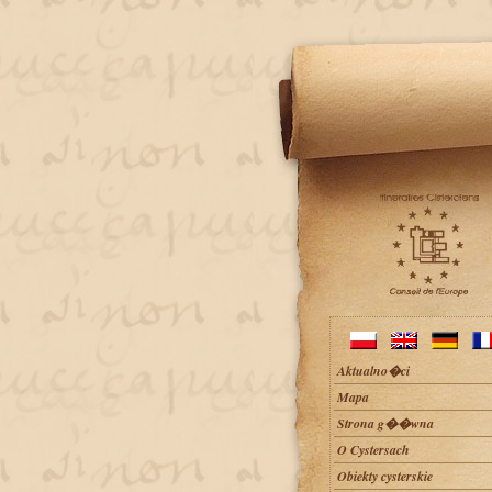
Aktualno�ci
Mapa
Strona g��wna
O Cystersach
Obiekty cysterskie