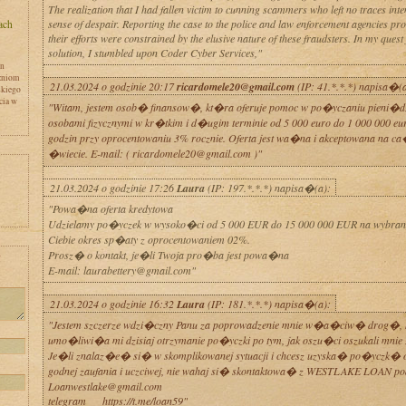
The realization that I had fallen victim to cunning scammers who left no traces inte
sense of despair. Reporting the case to the police and law enforcement agencies prov
their efforts were constrained by the elusive nature of these fraudsters. In my quest 
solution, I stumbled upon Coder Cyber Services,"
en
zniom
21.03.2024 o godzinie 20:17
ricardomele20@gmail.com
(IP: 41.*.*.*) napisa�(a
skiego
cia w
"Witam, jestem osob� finansow�, kt�ra oferuje pomoc w po�yczaniu pieni�
osobami fizycznymi w kr�tkim i d�ugim terminie od 5 000 euro do 1 000 000 eu
godzin przy oprocentowaniu 3% rocznie. Oferta jest wa�na i akceptowana na c
�wiecie. E-mail: ( ricardomele20@gmail.com )"
21.03.2024 o godzinie 17:26
Laura
(IP: 197.*.*.*) napisa�(a):
"Powa�na oferta kredytowa
Udzielamy po�yczek w wysoko�ci od 5 000 EUR do 15 000 000 EUR na wybran
Ciebie okres sp�aty z oprocentowaniem 02%.
Prosz� o kontakt, je�li Twoja pro�ba jest powa�na
y
E-mail: laurabettery@gmail.com"
21.03.2024 o godzinie 16:32
Laura
(IP: 181.*.*.*) napisa�(a):
"Jestem szczerze wdzi�czny Panu za poprowadzenie mnie w�a�ciw� drog�,
umo�liwi�a mi dzisiaj otrzymanie po�yczki po tym, jak oszu�ci oszukali mnie 
Je�li znalaz�e� si� w skomplikowanej sytuacji i chcesz uzyska� po�yczk� 
godnej zaufania i uczciwej, nie wahaj si� skontaktowa� z WESTLAKE LOAN po
Loanwestlake@gmail.com
telegram___https://t.me/loan59"