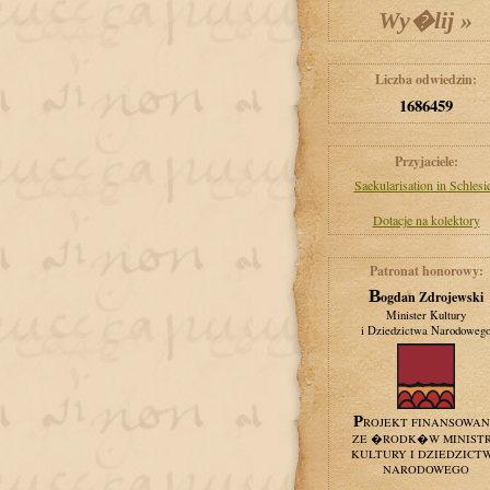
Liczba odwiedzin:
1686459
Przyjaciele:
Saekularisation in Schlesi
Dotacje na kolektory
Patronat honorowy:
Bogdan Zdrojewski
Minister Kultury
i Dziedzictwa Narodoweg
PROJEKT FINANSOWA
ZE �RODK�W MINIST
KULTURY I DZIEDZICT
NARODOWEGO