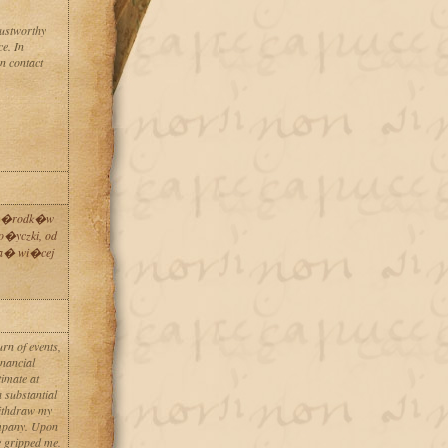
rustworthy
e. In
n contact
sz �rodk�w
o�yczki, od
ska� wi�cej
rn of events,
inancial
timate at
a substantial
withdraw my
ompany. Upon
e gripped me.