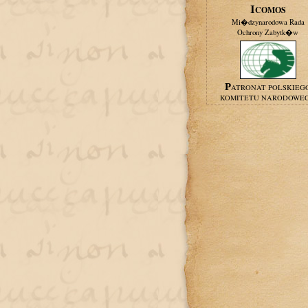
ICOMOS
Mi�dzynarodowa Rada
Ochrony Zabytk�w
PATRONAT POLSKIEG
KOMITETU NARODOWE