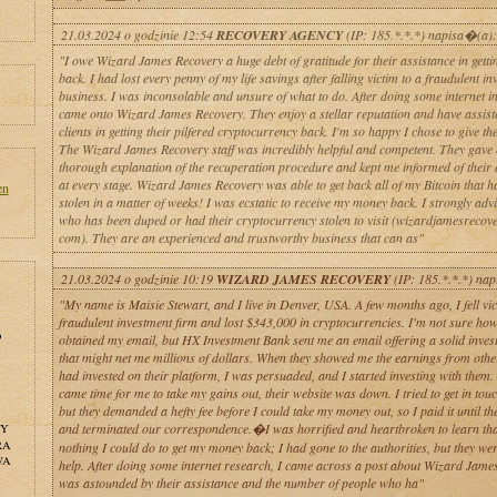
21.03.2024 o godzinie 12:54
RECOVERY AGENCY
(IP: 185.*.*.*) napisa�(a):
"I owe Wizard James Recovery a huge debt of gratitude for their assistance in getti
back. I had lost every penny of my life savings after falling victim to a fraudulent i
business. I was inconsolable and unsure of what to do. After doing some internet in
came onto Wizard James Recovery. They enjoy a stellar reputation and have assis
clients in getting their pilfered cryptocurrency back. I'm so happy I chose to give th
The Wizard James Recovery staff was incredibly helpful and competent. They gave
thorough explanation of the recuperation procedure and kept me informed of thei
at every stage. Wizard James Recovery was able to get back all of my Bitcoin that 
en
stolen in a matter of weeks! I was ecstatic to receive my money back. I strongly adv
who has been duped or had their cryptocurrency stolen to visit (wizardjamesrecov
com). They are an experienced and trustworthy business that can as"
21.03.2024 o godzinie 10:19
WIZARD JAMES RECOVERY
(IP: 185.*.*.*) na
"My name is Maisie Stewart, and I live in Denver, USA. A few months ago, I fell vic
fraudulent investment firm and lost $343,000 in cryptocurrencies. I'm not sure how
o
obtained my email, but HX Investment Bank sent me an email offering a solid inves
that might net me millions of dollars. When they showed me the earnings from oth
had invested on their platform, I was persuaded, and I started investing with them.
came time for me to take my gains out, their website was down. I tried to get in tou
but they demanded a hefty fee before I could take my money out, so I paid it until th
and terminated our correspondence.�I was horrified and heartbroken to learn tha
NY
RA
nothing I could do to get my money back; I had gone to the authorities, but they we
WA
help. After doing some internet research, I came across a post about Wizard James
was astounded by their assistance and the number of people who ha"