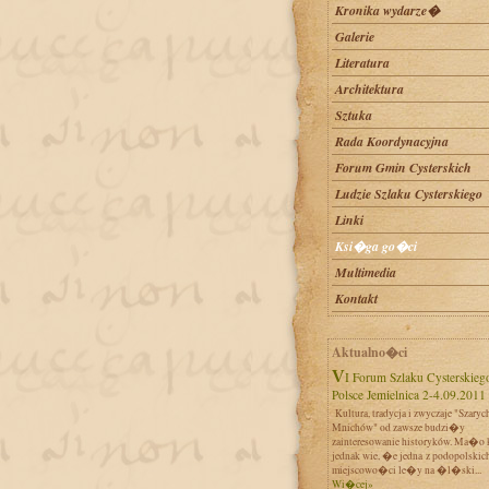
Kronika wydarze�
Galerie
Literatura
Architektura
Sztuka
Rada Koordynacyjna
Forum Gmin Cysterskich
Ludzie Szlaku Cysterskiego
Linki
Ksi�ga go�ci
Multimedia
Kontakt
Aktualno�ci
VI Forum Szlaku Cysterskiego w
Polsce Jemielnica 2-4.09.2011
Kultura, tradycja i zwyczaje "Szaryc
Mnichów" od zawsze budzi�y
zainteresowanie historyków. Ma�o 
jednak wie, �e jedna z podopolskic
miejscowo�ci le�y na �l�ski...
Wi�cej»