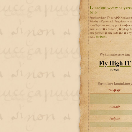
IV Konkurs Wiedzy o Cystersach
2010
Przedstawiamy IV edycj� Konkursu
Wiedzy o Cystersach. Pragniemy w t
sposób po raz kolejny przekaza� uc
m.in. wiedz� z historii, j�zyka pol
oraz podzieli� si� rado�ci� z by
cys...
Wi�cej»
Wykonanie serwisu:
Fly High IT
© 2008
Formularz kontaktow
Tre��:
E-mail:
Podpis: