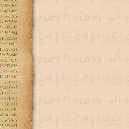
67
468
469
86
487
488
05
506
507
24
525
526
43
544
545
62
563
564
81
582
583
00
601
602
19
620
621
38
639
640
57
658
659
76
677
678
95
696
697
14
715
716
33
734
735
52
753
754
71
772
773
90
791
792
09
810
811
28
829
830
47
848
849
66
867
868
85
886
887