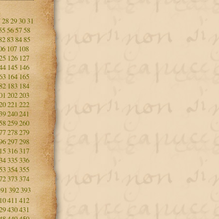
7
28
29
30
31
55
56
57
58
82
83
84
85
06
107
108
25
126
127
44
145
146
63
164
165
82
183
184
01
202
203
20
221
222
39
240
241
58
259
260
77
278
279
96
297
298
15
316
317
34
335
336
53
354
355
72
373
374
391
392
393
10
411
412
29
430
431
48
449
450