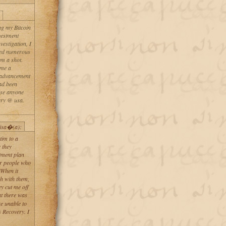
ng my Bitcoin
nvestment
vestigation, I
ted numerous
em a shot.
 me a
r advancement
had been
ise anyone
ery @ usa.
pisa�(a):
tim to a
 they
tment plan
er people who
 When it
ch with them,
ey cut me off
t there was
re unable to
 Recovery. I