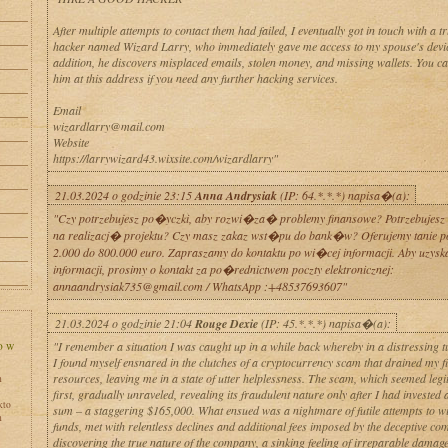
After multiple attempts to contact them had failed, I eventually got in touch with a t
hacker named Wizard Larry, who immediately gave me access to my spouse's devic
addition, he discovers misplaced emails, stolen money, and missing wallets. You ca
him at this address if you need any further hacking services.
Email
wizardlarry@mail.com
Website
https://larrywizard43.wixsite.com/wizardlarry"
21.03.2024 o godzinie 23:15
Anna Andrysiak
(IP: 64.*.*.*) napisa�(a):
"Czy potrzebujesz po�yczki, aby rozwi�za� problemy finansowe? Potrzebuje
na realizacj� projektu? Czy masz zakaz wst�pu do bank�w? Oferujemy tanie p
2.000 do 800.000 euro. Zapraszamy do kontaktu po wi�cej informacji. Aby uzy
informacji, prosimy o kontakt za po�rednictwem poczty elektronicznej:
annaandrysiak735@gmail.com / WhatsApp :+48537693607"
21.03.2024 o godzinie 21:04
Rouge Dexie
(IP: 45.*.*.*) napisa�(a):
"I remember a situation I was caught up in a while back whereby in a distressing tu
I found myself ensnared in the clutches of a cryptocurrency scam that drained my f
resources, leaving me in a state of utter helplessness. The scam, which seemed legi
h
first, gradually unraveled, revealing its fraudulent nature only after I had invested 
kto
sum – a staggering $165,000. What ensued was a nightmare of futile attempts to 
h
funds, met with relentless declines and additional fees imposed by the deceptive c
discovering the true nature of the company, a sinking feeling of irreparable damag