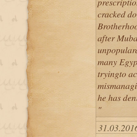
prescriptio
cracked do
Brotherhoo
after Muba
unpopulard
many Egypt
tryingto a
mismanagin
he has den
"
31.03.2016