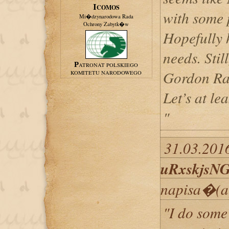
ICOMOS
with some p
Mi�dzynarodowa Rada
Ochrony Zabytk�w
Hopefully 
needs. Stil
PATRONAT POLSKIEGO
Gordon Ra
KOMITETU NARODOWEGO
Let’s at le
"
31.03.2016
uRxskjsN
napisa�(a
"I do some