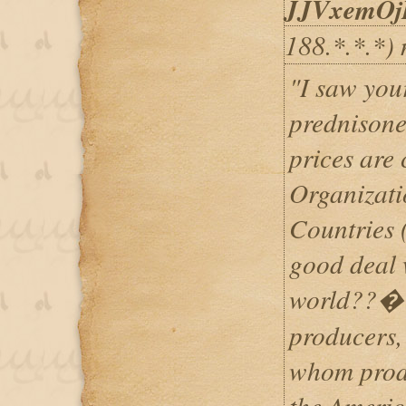
JJVxemOj
188.*.*.*)
"I saw you
prednisone
prices are
Organizati
Countries 
good deal w
world??�
producers,
whom prod
the Americ