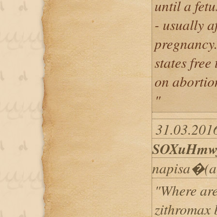
until a fet
- usually a
pregnancy. 
states free
on abortio
"
31.03.2016
SOXuHmwj
napisa�(a
"Where are
zithromax 