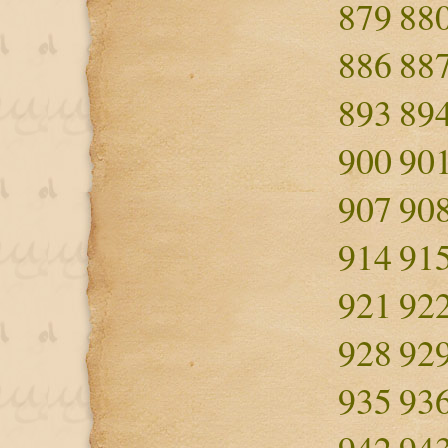
879
88
886
88
893
89
900
90
907
90
914
91
921
92
928
92
935
93