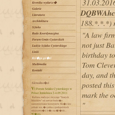
31.03.2016
Kronika wydarze�
Galerie
DQBWAh
Literatura
188.*.*.*)
Architektura
Sztuka
"A law fir
Rada Koordynacyjna
Forum Gmin Cysterskich
not just Ba
Ludzie Szlaku Cysterskiego
Linki
birthday t
Ksi�ga go�ci
Tom Clever
Multimedia
Kontakt
day, and th
posted this
Aktualno�ci
VI Forum Szlaku Cysterskiego w
mark the o
Polsce Jemielnica 2-4.09.2011
Kultura, tradycja i zwyczaje "Szarych
Mnichów" od zawsze budzi�y
"
zainteresowanie historyków. Ma�o kto
jednak wie, �e jedna z podopolskich
miejscowo�ci le�y na �l�ski...
Wi�cej»