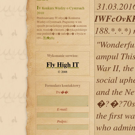
31.03.2016
IV Konkurs Wiedzy o Cystersach
2010
IWFcOvK
Przedstawiamy IV edycj� Konkursu
Wiedzy o Cystersach. Pragniemy w ten
sposób po raz kolejny przekaza� uczniom
188.*.*.*)
m.in. wiedz� z historii, j�zyka polskiego
oraz podzieli� si� rado�ci� z bycia w
cys...
Wi�cej»
"Wonderful
ampul This
Wykonanie serwisu:
Fly High IT
War II, th
© 2008
social up
Formularz kontaktowy
and the Ne
Tre��:
�?�?70s 
E-mail:
the first w
Podpis:
who admin