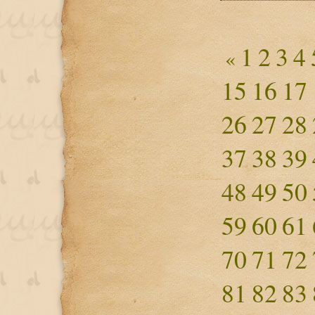
1
2
3
4
«
15
16
17
26
27
28
37
38
39
48
49
50
59
60
61
70
71
72
81
82
83