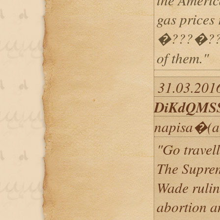
gas prices 
�???�???�
of them."
31.03.2016
DiKdQMS
napisa�(a
"Go travell
The Suprem
Wade ruling
abortion a