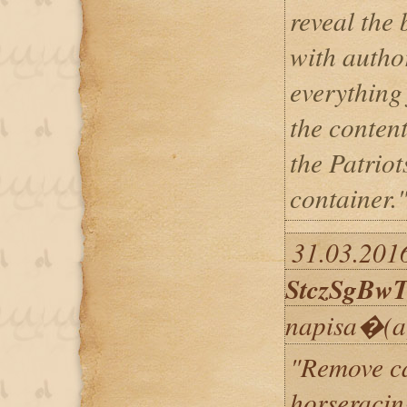
reveal the 
with autho
everything
the content
the Patriot
container.
31.03.2016
StczSgBw
napisa�(a
"Remove ca
horseracin