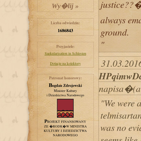
justice??
always ema
Liczba odwiedzin:
ground.
1686843
"
Przyjaciele:
Saekularisation in Schlesien
31.03.2016
Dotacje na kolektory
HPqimwD
Patronat honorowy:
napisa�(a
Bogdan Zdrojewski
Minister Kultury
i Dziedzictwa Narodowego
"We were a
telmisarta
PROJEKT FINANSOWANY
was no evid
ZE �RODK�W MINISTRA
KULTURY I DZIEDZICTWA
NARODOWEGO
seems like