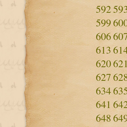
592
59
599
60
606
60
613
61
620
62
627
62
634
63
641
64
648
64