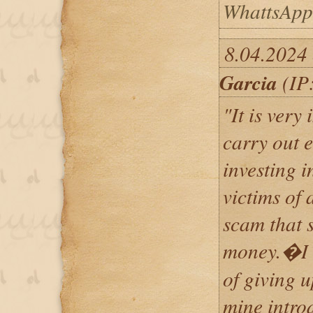
WhattsApp
8.04.2024 
Garcia
(IP:
"It is very
carry out 
investing 
victims of 
scam that 
money.�I 
of giving u
mine intro