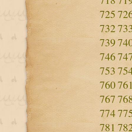
725
72
732
73
739
74
746
74
753
75
760
76
767
76
774
77
781
78