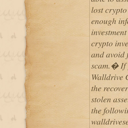
lost crypto
enough inf
investment
crypto inve
and avoid f
scam.� If 
Walldrive 
the recover
stolen asse
the follow
walldrives