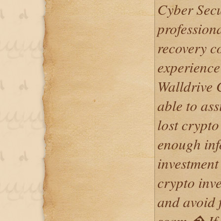
Cyber Secur
professiona
recovery c
experience 
Walldrive 
able to ass
lost crypto
enough inf
investment
crypto inve
and avoid f
scam.� If 