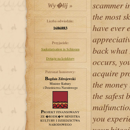
scammer in
the most sk
Liczba odwiedzin:
have ever 
1686883
appreciativ
Przyjaciele:
back what I
Saekularisation in Schlesien
Dotacje na kolektory
occurs, yo
acquire pro
Patronat honorowy:
Bogdan Zdrojewski
the money 
Minister Kultury
i Dziedzictwa Narodowego
the safest 
malfunction
PROJEKT FINANSOWANY
you experie
ZE �RODK�W MINISTRA
KULTURY I DZIEDZICTWA
NARODOWEGO
your bitcoi