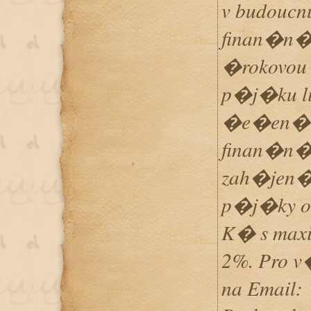
v budouc
finan�n�
�rokovou
p�j�ku l
�e�en� n
finan�n�
zah�jen
p�j�ky od
K� s max
2%. Pro v
na Email: