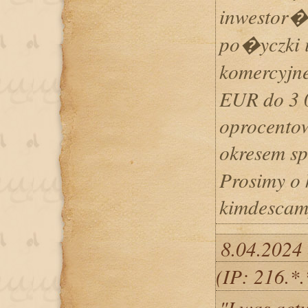
inwestor�
po�yczki 
komercyjn
EUR do 3 
oprocento
okresem s
Prosimy o 
kimdesca
8.04.2024 
(IP: 216.*
"I was act