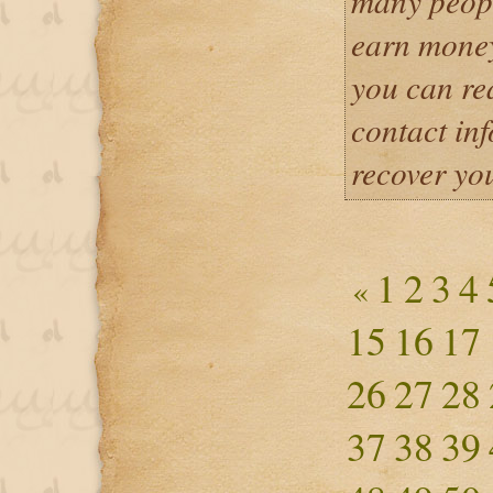
many peopl
earn money
you can re
contact in
recover yo
1
2
3
4
«
15
16
17
26
27
28
37
38
39