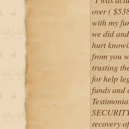
over ( $53
with my fu
we did and
hurt knowi
from you w
trusting th
for help le
funds and 
Testimoni
SECURITY
recovery of