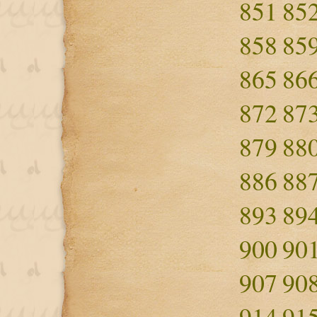
851
85
858
85
865
86
872
87
879
88
886
88
893
89
900
90
907
90
914
91