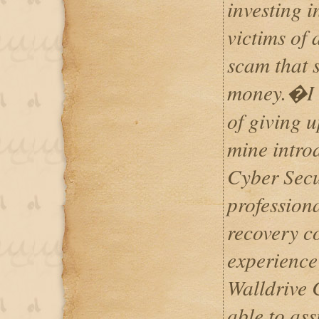
investing 
victims of 
scam that 
money.�I 
of giving u
mine intro
Cyber Secur
professiona
recovery c
experience 
Walldrive 
able to ass