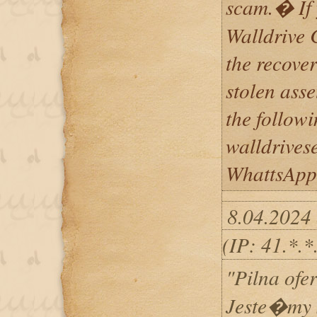
scam.� If 
Walldrive 
the recover
stolen asse
the follow
walldrives
WhattsApp
8.04.2024 
(IP: 41.*.
"Pilna ofe
Jeste�my 