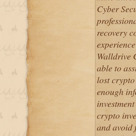
Cyber Secur
professiona
recovery c
experience 
Walldrive 
able to ass
lost crypto
enough inf
investment
crypto inve
and avoid f