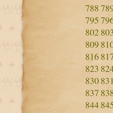
788
78
795
79
802
80
809
81
816
81
823
82
830
83
837
83
844
84