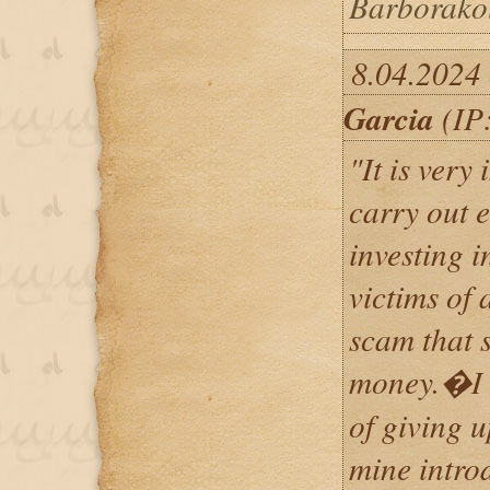
Barborako
8.04.2024
Garcia
(IP:
"It is very
carry out 
investing 
victims of 
scam that 
money.�I 
of giving u
mine intro