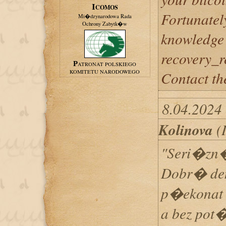
ICOMOS
Fortunately
Mi�dzynarodowa Rada
Ochrony Zabytk�w
knowledge 
recovery_
PATRONAT POLSKIEGO
KOMITETU NARODOWEGO
Contact th
8.04.2024
Kolinova
(I
"Seri�zn
Dobr� de
p�ekonat 
a bez po