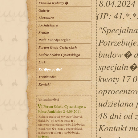
8.04.2024
Kronika wydarze�
Galerie
(IP: 41.*.
Literatura
Architektura
"Specjalna
Sztuka
Potrzebujes
Rada Koordynacyjna
Forum Gmin Cysterskich
budow� d
Ludzie Szlaku Cysterskiego
Linki
specjaln�
Ksi�ga go�ci
kwoty 17 
Multimedia
Kontakt
oprocento
Aktualno�ci
udzielana 
VI Forum Szlaku Cysterskiego w
Polsce Jemielnica 2-4.09.2011
48 dni od
Kultura, tradycja i zwyczaje "Szarych
Mnichów" od zawsze budzi�y
Kontakt m
zainteresowanie historyków. Ma�o kto
jednak wie, �e jedna z podopolskich
miejscowo�ci le�y na �l�ski...
Wi�cej»