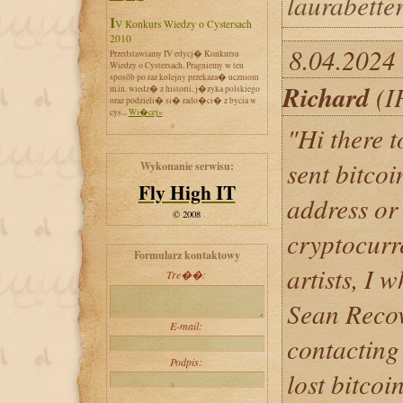
laurabett
IV Konkurs Wiedzy o Cystersach
2010
8.04.2024
Przedstawiamy IV edycj� Konkursu
Wiedzy o Cystersach. Pragniemy w ten
sposób po raz kolejny przekaza� uczniom
Richard
(I
m.in. wiedz� z historii, j�zyka polskiego
oraz podzieli� si� rado�ci� z bycia w
cys...
Wi�cej»
"Hi there t
sent bitcoi
Wykonanie serwisu:
Fly High IT
address or 
© 2008
cryptocurr
Formularz kontaktowy
artists, I
Tre��:
Sean Recov
E-mail:
contacting
Podpis:
lost bitcoi