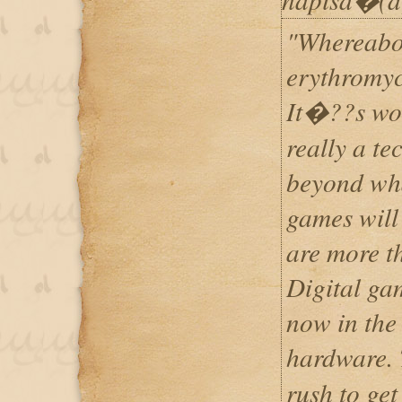
"Whereabo
erythromyc
It�??s wort
really a t
beyond wha
games will 
are more t
Digital gam
now in the
hardware.
rush to get