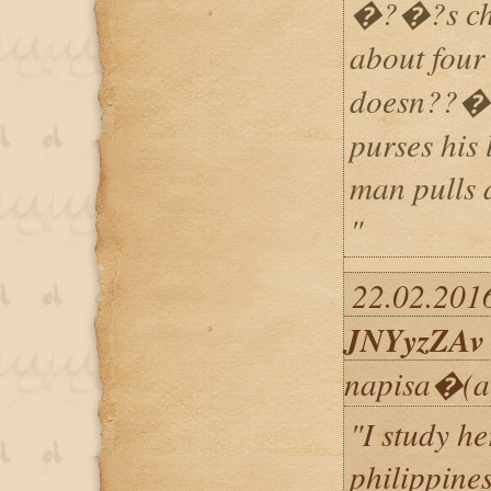
�?�?s ch
about fou
doesn??�?
purses his 
man pulls 
"
22.02.2016
JNYyzZAv
napisa�(a
"I study h
philippine