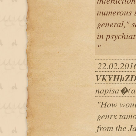
interaction
numerous s
general," s
in psychiat
"
22.02.2016
VKYHhZD
napisa�(a
"How would
genrx tamox
from the J