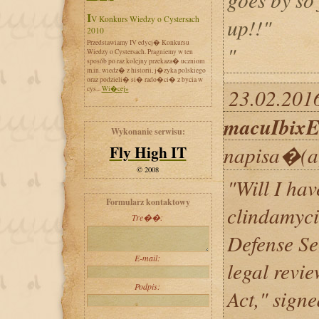
IV Konkurs Wiedzy o Cystersach
up!!"
2010
Przedstawiamy IV edycj� Konkursu
"
Wiedzy o Cystersach. Pragniemy w ten
sposób po raz kolejny przekaza� uczniom
m.in. wiedz� z historii, j�zyka polskiego
oraz podzieli� si� rado�ci� z bycia w
cys...
Wi�cej»
23.02.2016
macuIbixE
Wykonanie serwisu:
Fly High IT
napisa�(a
© 2008
"Will I hav
Formularz kontaktowy
clindamyci
Tre��:
Defense Se
E-mail:
legal revi
Podpis:
Act," sign