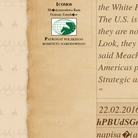
the White H
ICOMOS
Mi�dzynarodowa Rada
Ochrony Zabytk�w
The U.S. is
they are no
Look, they 
PATRONAT POLSKIEGO
KOMITETU NARODOWEGO
said Meach
Americas p
Strategic a
"
22.02.2016
hPBUdSG
napisa�(a