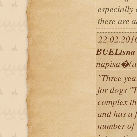
especially 
there are 
22.02.2016
BUELtsna
napisa�(a
"Three yea
for dogs "
complex th
and has a 
number of 