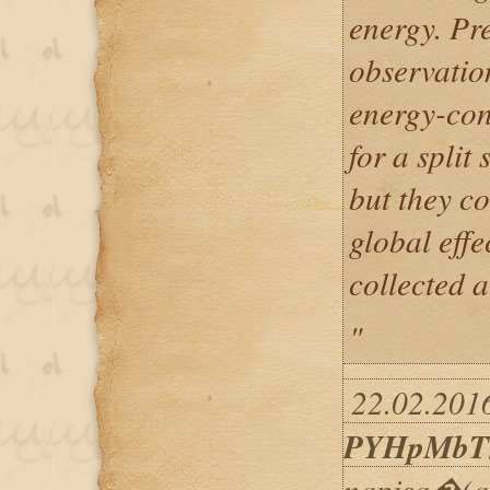
energy. Pr
observatio
energy-con
for a split
but they co
global eff
collected a
"
22.02.2016
PYHpMbT
napisa�(a