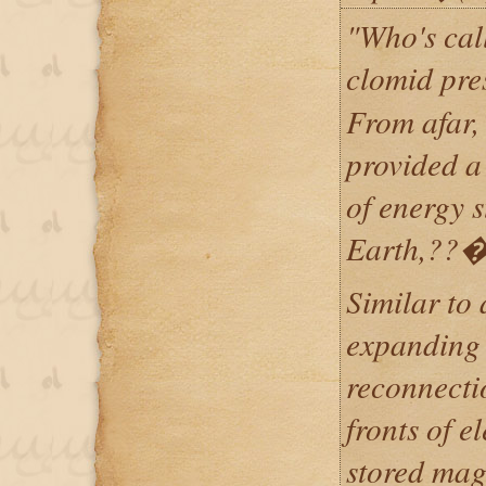
"Who's cal
clomid pr
From afar,
provided a
of energy 
Earth,??�
Similar to 
expanding 
reconnecti
fronts of e
stored mag