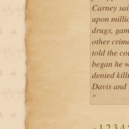
Carney sai
upon milli
drugs, gam
other crime
told the co
began he w
denied kil
Davis and
"
1
2
3
4
«