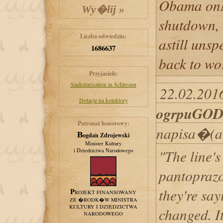
Obama onM
shutdown, 
Liczba odwiedzin:
astill unsp
1686637
back to wo
Przyjaciele:
Saekularisation in Schlesien
22.02.2016
Dotacje na kolektory
ogrpuGOD
Patronat honorowy:
napisa�(a
Bogdan Zdrojewski
Minister Kultury
"The line'
i Dziedzictwa Narodowego
pantoprazo
they're say
PROJEKT FINANSOWANY
ZE �RODK�W MINISTRA
KULTURY I DZIEDZICTWA
changed. It
NARODOWEGO