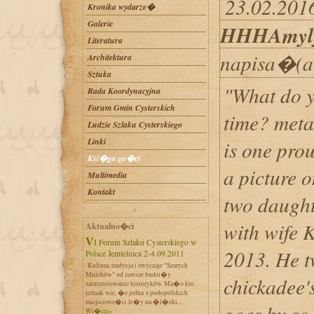
23.02.2016
Kronika wydarze�
Galerie
HHHAmyl
Literatura
napisa�(a
Architektura
Sztuka
"What do y
Rada Koordynacyjna
Forum Gmin Cysterskich
time? meta
Ludzie Szlaku Cysterskiego
Linki
is one pro
Ksi�ga go�ci
a picture o
Multimedia
Kontakt
two daught
with wife 
Aktualno�ci
VI Forum Szlaku Cysterskiego w
2013. He tw
Polsce Jemielnica 2-4.09.2011
Kultura, tradycja i zwyczaje "Szarych
Mnichów" od zawsze budzi�y
chickadee's
zainteresowanie historyków. Ma�o kto
jednak wie, �e jedna z podopolskich
miejscowo�ci le�y na �l�ski...
goes by so 
Wi�cej»