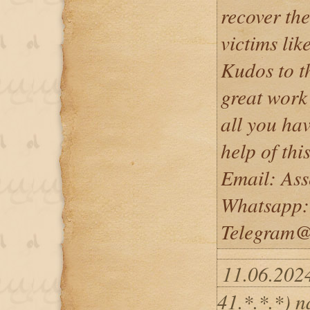
recover th
victims li
Kudos to t
great work
all you hav
help of thi
Email: As
Whatsapp
Telegram@
11.06.202
41.*.*.*) 