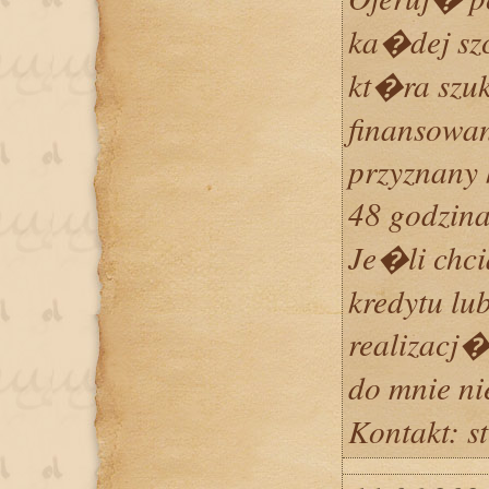
ka�dej szc
kt�ra szuk
finansowan
przyznany 
48 godzin
Je�li chc
kredytu lu
realizacj�
do mnie n
Kontakt: 