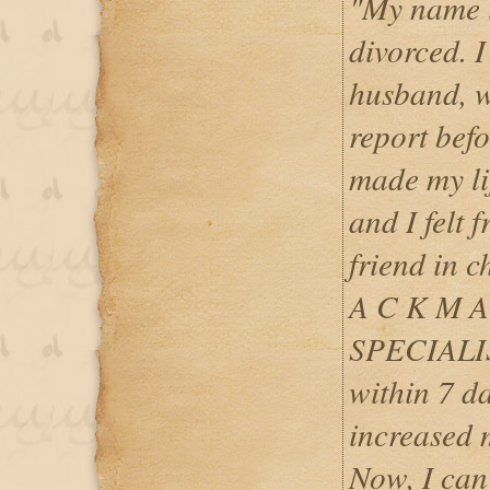
"My name i
divorced. I
husband, w
report befo
made my lif
and I felt 
friend in
A C K M A
SPECIALIST
within 7 da
increased 
Now, I can