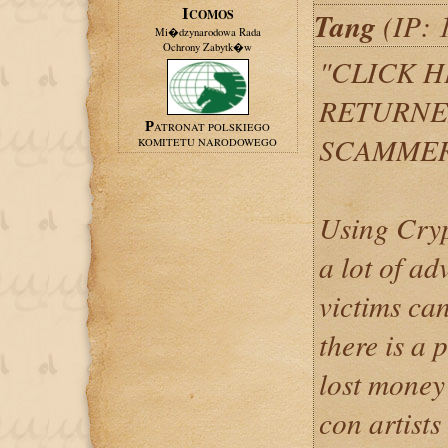
Tang
ICOMOS
(IP: 
Mi�dzynarodowa Rada
Ochrony Zabytk�w
"CLICK H
RETURNE
PATRONAT POLSKIEGO
SCAMMER
KOMITETU NARODOWEGO
Using Cryp
a lot of ad
victims ca
there is a p
lost money
con artists