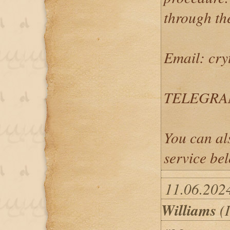
through th
Email: cry
TELEGRAM:
You can al
service be
11.06.202
Williams
(I