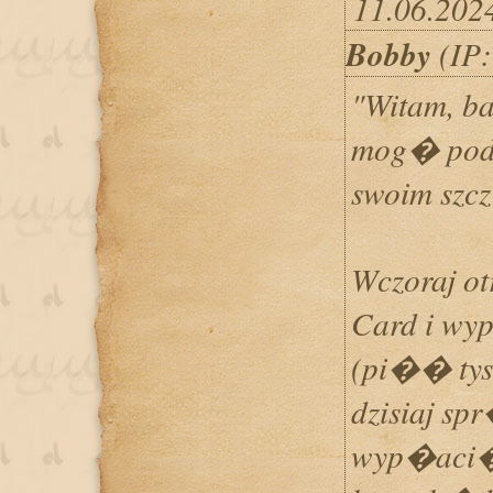
11.06.202
Bobby
(IP:
"Witam, b
mog� podz
swoim szc
Wczoraj o
Card i wy
(pi�� tys
dzisiaj s
wyp�aci�