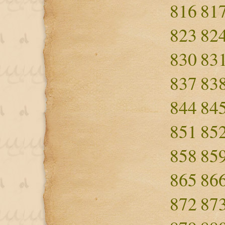
816
81
823
82
830
83
837
83
844
84
851
85
858
85
865
86
872
87