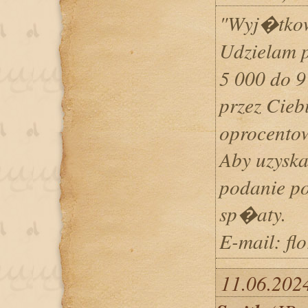
"Wyj�tkow
Udzielam 
5 000 do 9
przez Cieb
oprocento
Aby uzyska
podanie po
sp�aty.
E-mail: fl
11.06.202