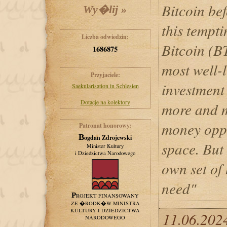
Bitcoin bef
this tempti
Liczba odwiedzin:
Bitcoin (B
1686875
most well-
Przyjaciele:
investment 
Saekularisation in Schlesien
Dotacje na kolektory
more and m
money oppor
Patronat honorowy:
Bogdan Zdrojewski
space. But 
Minister Kultury
i Dziedzictwa Narodowego
own set of
need"
PROJEKT FINANSOWANY
ZE �RODK�W MINISTRA
KULTURY I DZIEDZICTWA
11.06.202
NARODOWEGO