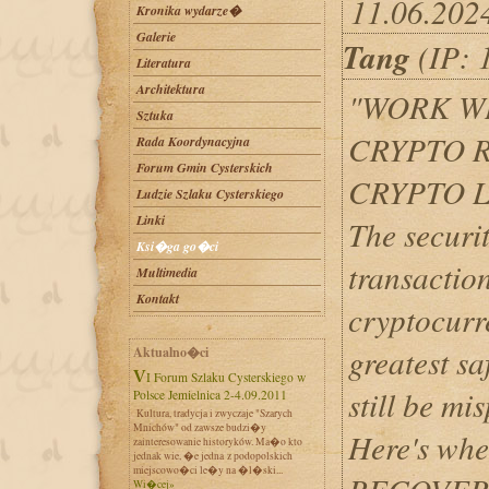
11.06.202
Kronika wydarze�
Galerie
Tang
(IP: 
Literatura
Architektura
"WORK W
Sztuka
CRYPTO 
Rada Koordynacyjna
Forum Gmin Cysterskich
CRYPTO 
Ludzie Szlaku Cysterskiego
Linki
The securi
Ksi�ga go�ci
transaction
Multimedia
Kontakt
cryptocurr
greatest sa
Aktualno�ci
VI Forum Szlaku Cysterskiego w
still be mis
Polsce Jemielnica 2-4.09.2011
Kultura, tradycja i zwyczaje "Szarych
Mnichów" od zawsze budzi�y
Here's w
zainteresowanie historyków. Ma�o kto
jednak wie, �e jedna z podopolskich
miejscowo�ci le�y na �l�ski...
Wi�cej»