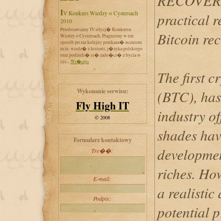
RECOVERY 
IV Konkurs Wiedzy o Cystersach
practical 
2010
Przedstawiamy IV edycj� Konkursu
Bitcoin rec
Wiedzy o Cystersach. Pragniemy w ten
sposób po raz kolejny przekaza� uczniom
m.in. wiedz� z historii, j�zyka polskiego
oraz podzieli� si� rado�ci� z bycia w
cys...
Wi�cej»
The first c
Wykonanie serwisu:
(BTC), has
Fly High IT
industry off
© 2008
shades hav
Formularz kontaktowy
developmen
Tre��:
riches. How
E-mail:
a realistic
Podpis:
potential 