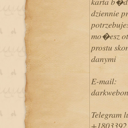
karta b�d
dziennie pr
potrzebuje
mo�esz ot
prostu sko
danymi
E-mail:
darkwebon
Telegram 
+1803392