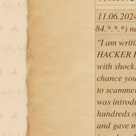
11.06.202
84.*.*.*) 
"I am writ
HACKER 
with shock.
chance you
to scammers
was introd
hundreds o
and gave me