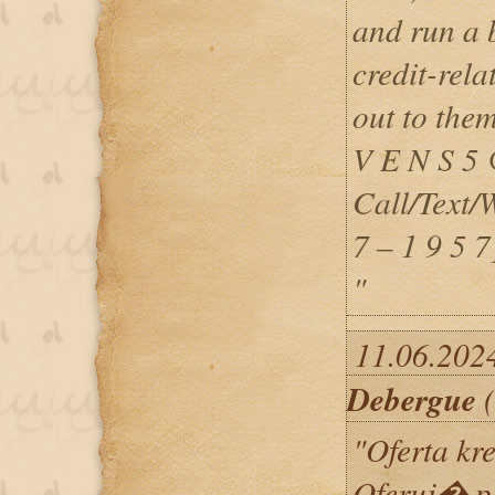
and run a 
credit-rela
out to th
V E N S 5 
Call/Text/
7 – 1 9 5 7
"
11.06.2024
Debergue
(
"Oferta kr
Oferuj� p