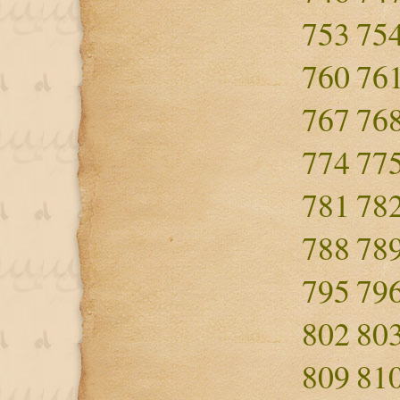
753
75
760
76
767
76
774
77
781
78
788
78
795
79
802
80
809
81