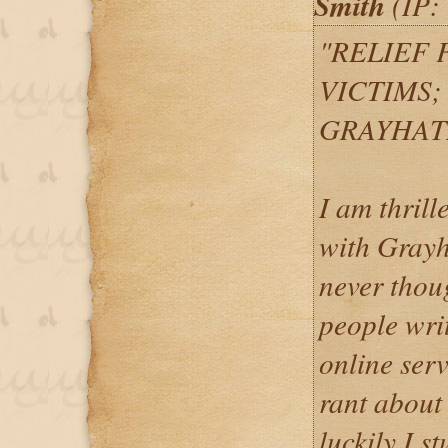
Smith
(IP: 
"RELIEF 
VICTIMS;
GRAYHAT
I am thrill
with Grayh
never thou
people writ
online serv
rant about
luckily I 