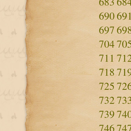
683
68
690
69
697
69
704
70
711
71
718
71
725
72
732
73
739
74
746
74