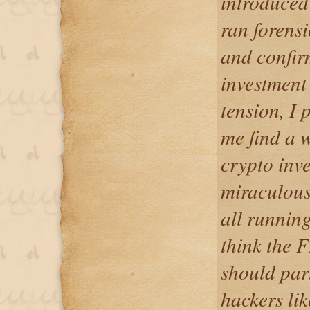
introduce
ran forensi
and confir
investment
tension, I 
me find a w
crypto inv
miraculous
all running
think the
should part
hackers l