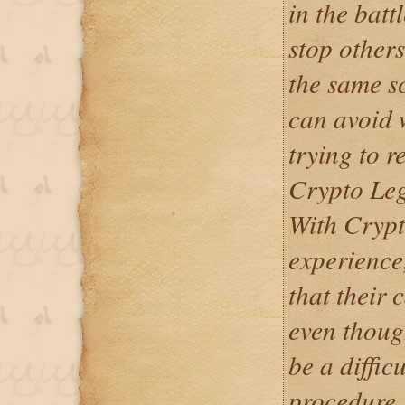
in the batt
stop other
the same s
can avoid 
trying to r
Crypto Leg
With Crypt
experience,
that their 
even thoug
be a diffi
procedure.