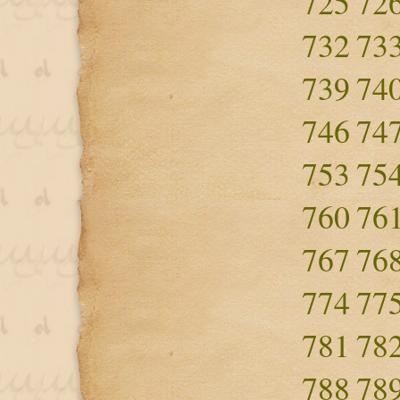
725
72
732
73
739
74
746
74
753
75
760
76
767
76
774
77
781
78
788
78