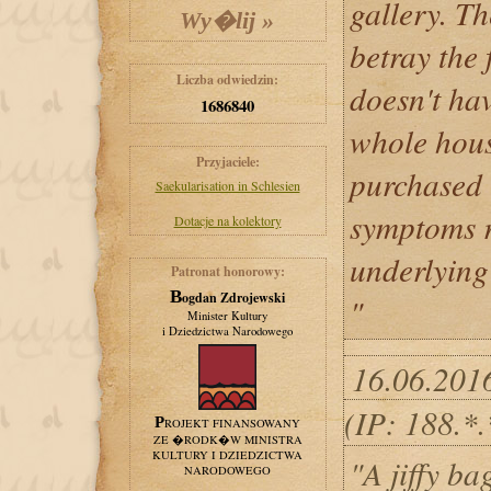
gallery. Th
betray the 
Liczba odwiedzin:
doesn't hav
1686840
whole hous
Przyjaciele:
purchased -
Saekularisation in Schlesien
symptoms r
Dotacje na kolektory
underlying
Patronat honorowy:
Bogdan Zdrojewski
"
Minister Kultury
i Dziedzictwa Narodowego
16.06.201
(IP: 188.*
PROJEKT FINANSOWANY
ZE �RODK�W MINISTRA
KULTURY I DZIEDZICTWA
"A jiffy ba
NARODOWEGO