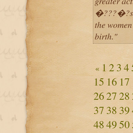
greater ac
�???�?s d
the women
birth."
1
2
3
4
«
15
16
17
26
27
28
37
38
39
48
49
50