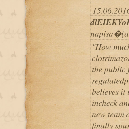
15.06.2016
dlEIEKYo
napisa�(a
"How much
clotrimazo
the public 
regulatedp
believes it
incheck and
new team a
finally spu