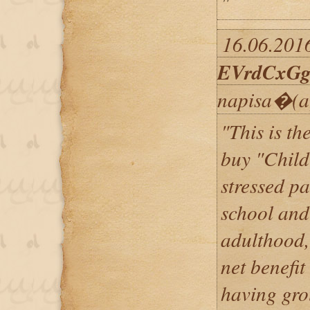
"
16.06.2016
EVrdCxGg
napisa�(a
"This is th
buy "Child
stressed pa
school and 
adulthood,"
net benefit
having gro