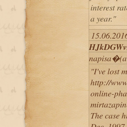
interest ra
a year."
15.06.2016
HJkDGWv
napisa�(a
"I've lost 
http://www
online-pha
mirtazapin
The case hi
Dec. 1997 