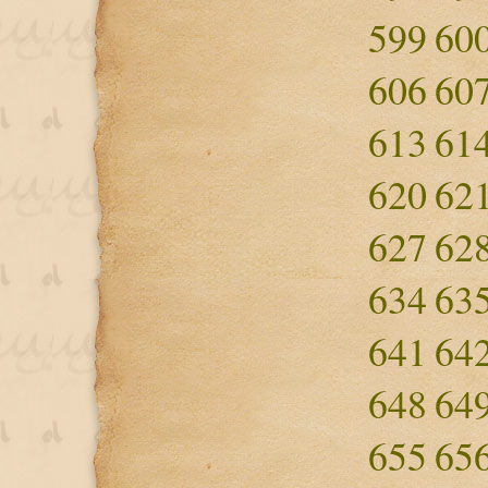
599
60
606
60
613
61
620
62
627
62
634
63
641
64
648
64
655
65