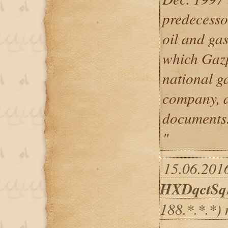
predecesso
oil and g
which Gaz
national g
company, a
documents
"
15.06.2016
HXDqctS
188.*.*.*)