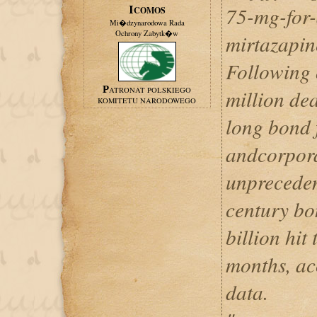
75-mg-for-a
ICOMOS
Mi�dzynarodowa Rada
Ochrony Zabytk�w
mirtazapin
Following 
PATRONAT POLSKIEGO
million de
KOMITETU NARODOWEGO
long bond f
andcorpora
unpreceden
century bo
billion hit
months, ac
data.