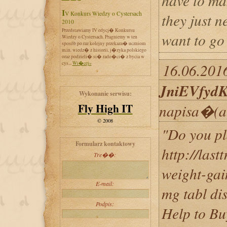
have to ma
IV Konkurs Wiedzy o Cystersach
they just n
2010
Przedstawiamy IV edycj� Konkursu
want to go 
Wiedzy o Cystersach. Pragniemy w ten
sposób po raz kolejny przekaza� uczniom
m.in. wiedz� z historii, j�zyka polskiego
oraz podzieli� si� rado�ci� z bycia w
cys...
Wi�cej»
16.06.2016
JniEVfydK
Wykonanie serwisu:
Fly High IT
napisa�(a
© 2008
"Do you pl
Formularz kontaktowy
http://las
Tre��:
weight-gai
E-mail:
mg tabl di
Podpis:
Help to Buy