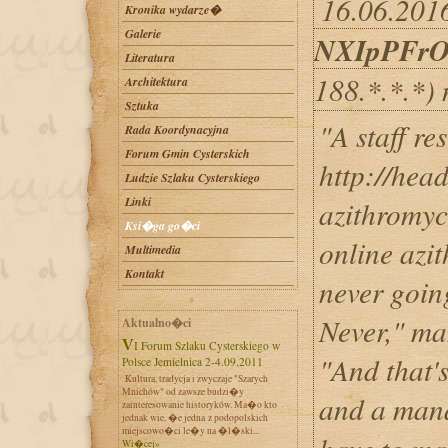
16.06.2016
Kronika wydarze�
Galerie
NXIpPFr
Literatura
188.*.*.*)
Architektura
Sztuka
"A staff re
Rada Koordynacyjna
Forum Gmin Cysterskich
http://hea
Ludzie Szlaku Cysterskiego
Linki
azithromyc
Ksi�ga go�ci
online azi
Multimedia
Kontakt
never going
Never," ma
Aktualno�ci
VI Forum Szlaku Cysterskiego w
"And that'
Polsce Jemielnica 2-4.09.2011
Kultura, tradycja i zwyczaje "Szarych
Mnichów" od zawsze budzi�y
and a ma
zainteresowanie historyków. Ma�o kto
jednak wie, �e jedna z podopolskich
miejscowo�ci le�y na �l�ski...
Wi�cej»