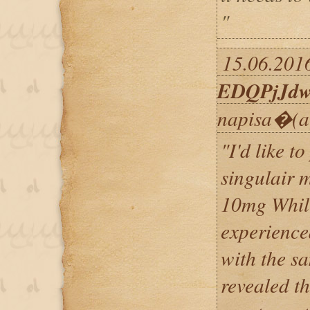
"
15.06.2016
EDQPjJdw
napisa�(a
"I'd like t
singulair 
10mg Whil
experience
with the sa
revealed t