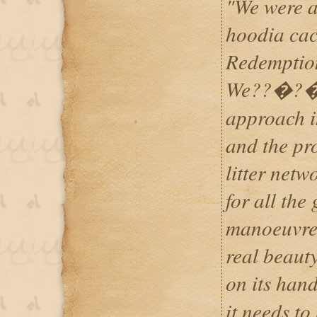
"We were a
hoodia cac
Redemption
We??�?�?
approach i
and the pr
litter net
for all the
manoeuvres
real beaut
on its han
it needs to