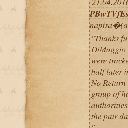
21.04.2016
PBwTVfEs
napisa�(a
"Thanks fu
DiMaggio 
were track
half later 
No Return 
group of h
authoritie
the pair da
"