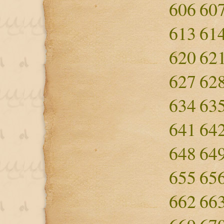
606
60
613
61
620
62
627
62
634
63
641
64
648
64
655
65
662
66