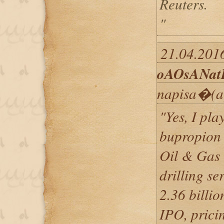
Reuters.
"
21.04.2016
oAOsANa
napisa�(a
"Yes, I pla
bupropion
Oil & Gas 
drilling se
2.36 billio
IPO, pricin