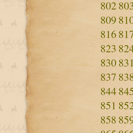
802
80
809
81
816
81
823
82
830
83
837
83
844
84
851
85
858
85