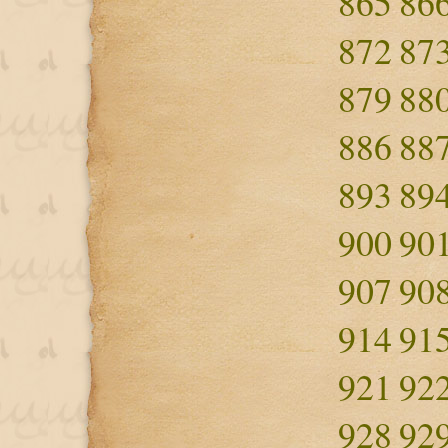
865
86
872
87
879
88
886
88
893
89
900
90
907
90
914
91
921
92
928
92