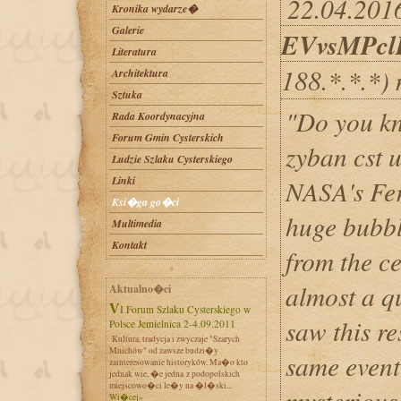
22.04.2016
Kronika wydarze�
Galerie
EVvsMPcl
Literatura
188.*.*.*)
Architektura
Sztuka
"Do you kn
Rada Koordynacyjna
Forum Gmin Cysterskich
zyban cst u
Ludzie Szlaku Cysterskiego
Linki
NASA's Fer
Ksi�ga go�ci
huge bubbl
Multimedia
Kontakt
from the ce
almost a qu
Aktualno�ci
VI Forum Szlaku Cysterskiego w
saw this re
Polsce Jemielnica 2-4.09.2011
Kultura, tradycja i zwyczaje "Szarych
Mnichów" od zawsze budzi�y
same event
zainteresowanie historyków. Ma�o kto
jednak wie, �e jedna z podopolskich
miejscowo�ci le�y na �l�ski...
mysterious
Wi�cej»