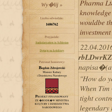
Pharma Ltd
knowledge 
Liczba odwiedzin:
wouldbe th
1686762
investment 
Przyjaciele:
Saekularisation in Schlesien
22.04.2016
Dotacje na kolektory
rbLDwrKZ
Patronat honorowy:
napisa�(a
Bogdan Zdrojewski
Minister Kultury
"How do y
i Dziedzictwa Narodowego
When Tim 
tight contr
PROJEKT FINANSOWANY
ZE �RODK�W MINISTRA
KULTURY I DZIEDZICTWA
legendary i
NARODOWEGO