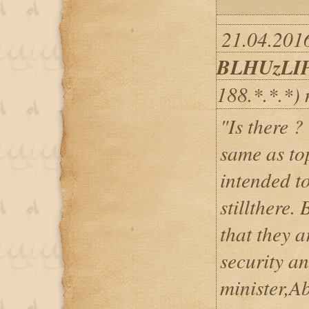
21.04.2016
BLHUzLI
188.*.*.*)
"Is there ?
same as to
intended t
stillthere.
that they a
security an
minister,Ab