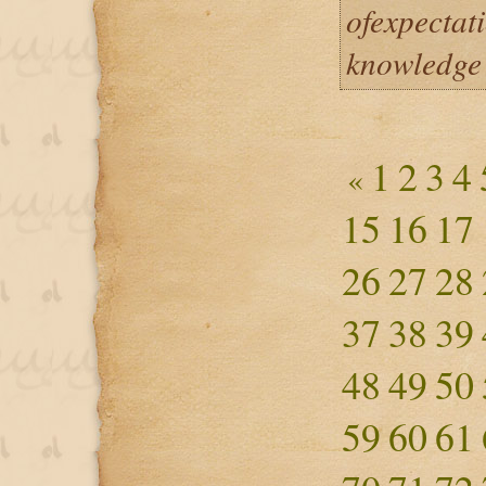
ofexpectati
knowledge 
1
2
3
4
«
15
16
17
26
27
28
37
38
39
48
49
50
59
60
61