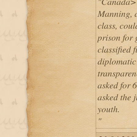
"Canada>C
Manning, a 
class, coul
prison for
classified f
diplomatic 
transparen
asked for 6
asked the j
youth.
"