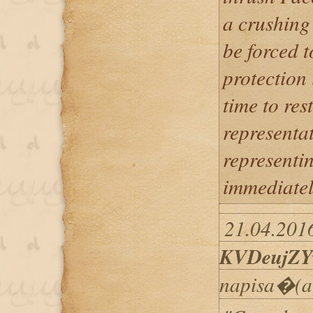
a crushing
be forced t
protection 
time to res
representat
representi
immediatel
21.04.2016
KVDeujZY
napisa�(a