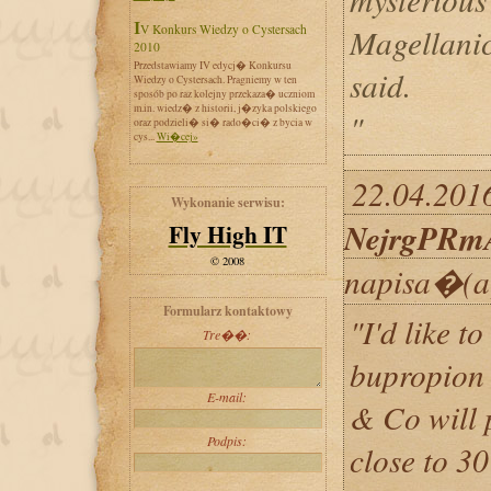
IV Konkurs Wiedzy o Cystersach
Magellani
2010
Przedstawiamy IV edycj� Konkursu
said.
Wiedzy o Cystersach. Pragniemy w ten
sposób po raz kolejny przekaza� uczniom
m.in. wiedz� z historii, j�zyka polskiego
"
oraz podzieli� si� rado�ci� z bycia w
cys...
Wi�cej»
22.04.2016
Wykonanie serwisu:
NejrgPRm
Fly High IT
© 2008
napisa�(a
Formularz kontaktowy
"I'd like t
Tre��:
bupropion 
E-mail:
& Co will 
Podpis:
close to 30