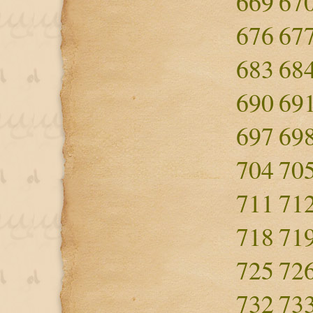
669
67
676
67
683
68
690
69
697
69
704
70
711
71
718
71
725
72
732
73