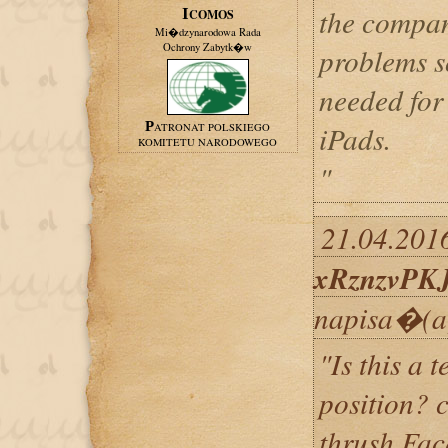
the compan
ICOMOS
Mi�dzynarodowa Rada
Ochrony Zabytk�w
problems s
needed for 
iPads.
PATRONAT POLSKIEGO
KOMITETU NARODOWEGO
"
21.04.2016
xRznzvPK
napisa�(a
"Is this a
position? c
thrush Fac