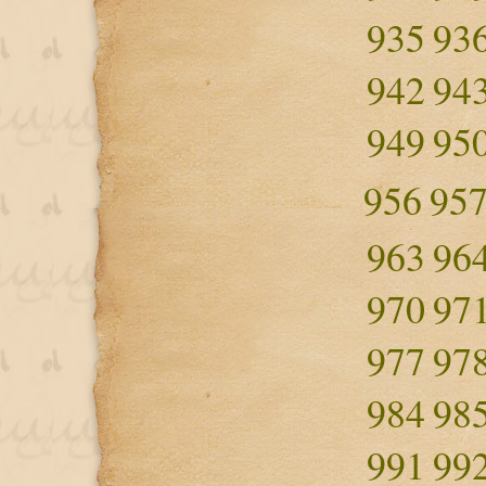
935
93
942
94
949
95
956
95
963
96
970
97
977
97
984
98
991
99