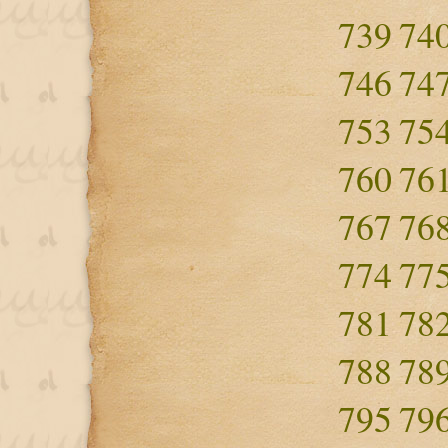
739
74
746
74
753
75
760
76
767
76
774
77
781
78
788
78
795
79