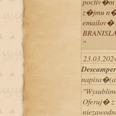
poctiv�m
z�jmu n�s
emailov� 
BRANISL
"
23.03.2024
Descampe
napisa�(a
"Wysublim
Oferuj� z
niezawod