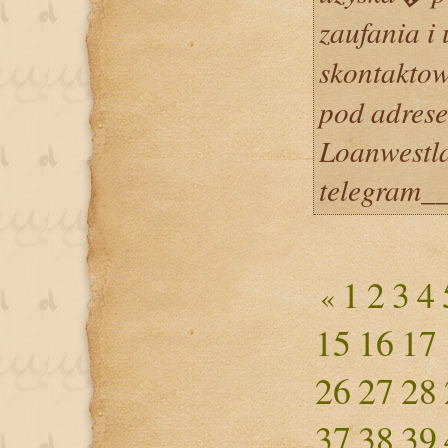
zaufania i
skontakt
pod adres
Loanwestl
telegram__
1
2
3
4
«
15
16
17
26
27
28
37
38
39