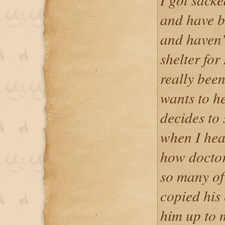
and have b
and haven’t
shelter for
really bee
wants to he
decides to
when I hear
how doctor
so many of
copied his
him up to m