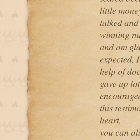
little mon
talked and
winning nu
and am gla
expected, I
help of do
gave up lot
encouraged
this testi
heart,
you can als