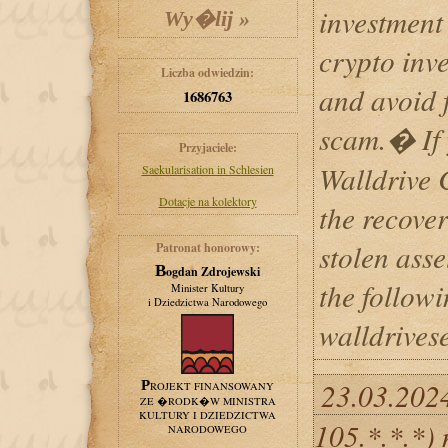
investment
crypto inve
Liczba odwiedzin:
and avoid f
1686763
scam.� If 
Przyjaciele:
Walldrive 
Saekularisation in Schlesien
Dotacje na kolektory
the recover
stolen asse
Patronat honorowy:
Bogdan Zdrojewski
the follow
Minister Kultury
i Dziedzictwa Narodowego
walldrives
23.03.202
PROJEKT FINANSOWANY
ZE �RODK�W MINISTRA
KULTURY I DZIEDZICTWA
105.*.*.*)
NARODOWEGO