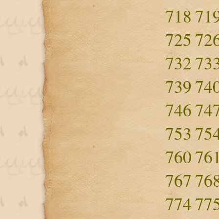
718
71
725
72
732
73
739
74
746
74
753
75
760
76
767
76
774
77