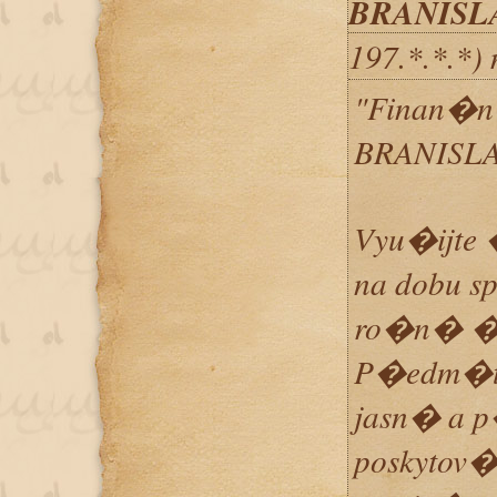
BRANISL
197.*.*.*)
"Finan�
BRANISL
Vyu�ijte
na dobu s
ro�n� �r
P�edm�t
jasn� a 
poskytov