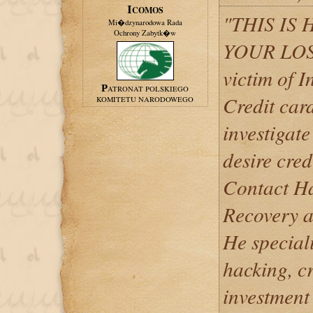
ICOMOS
"THIS IS
Mi�dzynarodowa Rada
Ochrony Zabytk�w
YOUR LOS
victim of 
PATRONAT POLSKIEGO
Credit car
KOMITETU NARODOWEGO
investigat
desire cred
Contact Ha
Recovery ag
He speciali
hacking, c
investment