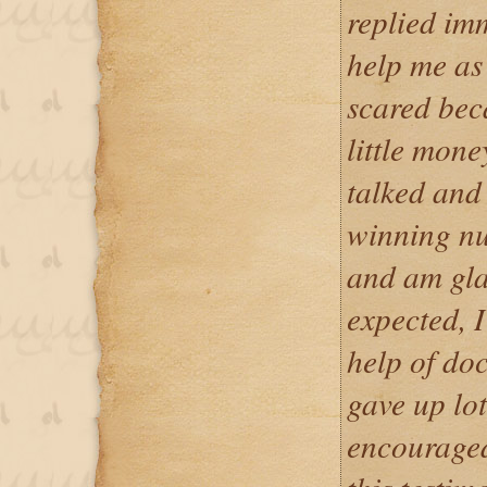
replied im
help me as 
scared bec
little mon
talked and
winning nu
and am gla
expected, I
help of do
gave up lot
encouraged