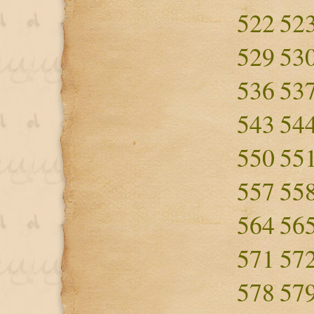
522
52
529
53
536
53
543
54
550
55
557
55
564
56
571
57
578
57