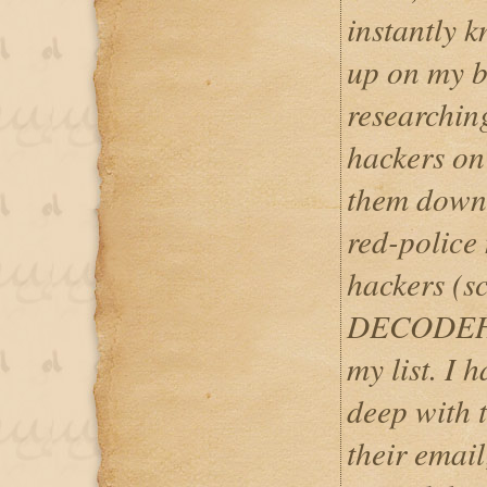
instantly k
up on my bi
researchin
hackers on
them down 
red-police 
hackers (s
DECODEHA
my list. I 
deep with t
their email