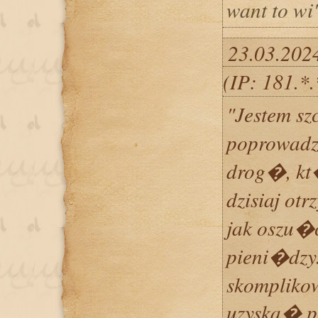
want to wi
23.03.202
(IP: 181.*
"Jestem sz
poprowad
drog�, k
dzisiaj ot
jak oszu�c
pieni�dzy
skomplikow
uzyska� p