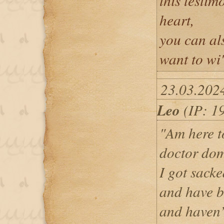
this testi
heart,
you can als
want to wi
23.03.202
Leo
(IP: 1
"Am here to
doctor do
I got sack
and have b
and haven’t