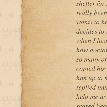
shelter for
really bee
wants to he
decides to
when I hear
how doctor
so many of
copied his
him up to m
replied im
help me as 
scared bec