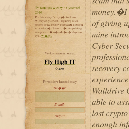
scam that 
IV Konkurs Wiedzy o Cystersach
money.�I 
2010
Przedstawiamy IV edycj� Konkursu
of giving u
Wiedzy o Cystersach. Pragniemy w ten
sposób po raz kolejny przekaza� uczniom
m.in. wiedz� z historii, j�zyka polskiego
mine intro
oraz podzieli� si� rado�ci� z bycia w
cys...
Wi�cej»
Cyber Secur
Wykonanie serwisu:
professiona
Fly High IT
recovery c
© 2008
experience 
Formularz kontaktowy
Walldrive 
Tre��:
able to ass
E-mail:
lost crypto
Podpis:
enough inf