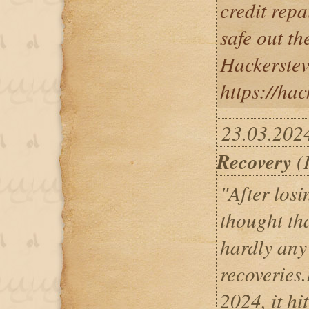
credit repa
safe out th
Hackerste
https://hac
23.03.202
Recovery
(I
"After los
thought tha
hardly any 
recoveries
2024, it hi