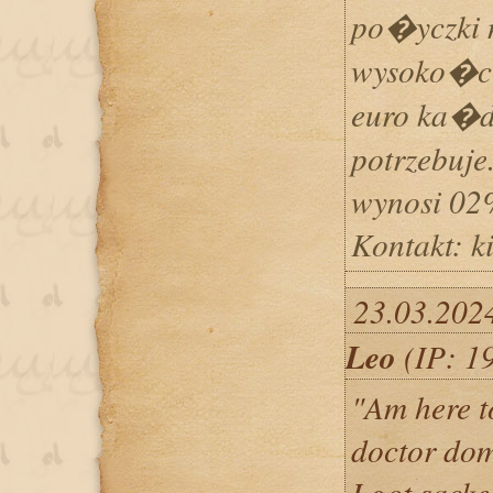
po�yczki
wysoko�ci
euro ka�d
potrzebuje
wynosi 02%
Kontakt: 
23.03.202
Leo
(IP: 1
"Am here to
doctor do
I got sack