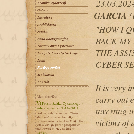
23.03.202
Kronika wydarze�
Galerie
GARCIA
(
Literatura
Architektura
"HOW I 
Sztuka
BACK MY
Rada Koordynacyjna
Forum Gmin Cysterskich
THE ASSI
Ludzie Szlaku Cysterskiego
Linki
CYBER SE
Ksi�ga go�ci
Multimedia
Kontakt
It is very 
carry out 
Aktualno�ci
VI Forum Szlaku Cysterskiego w
investing 
Polsce Jemielnica 2-4.09.2011
Kultura, tradycja i zwyczaje "Szarych
Mnichów" od zawsze budzi�y
victims of 
zainteresowanie historyków. Ma�o kto
jednak wie, �e jedna z podopolskich
miejscowo�ci le�y na �l�ski...
Wi�cej»