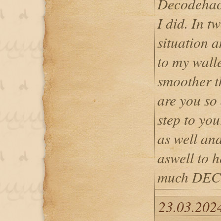
Decodehac
I did. In 
situation 
to my wall
smoother t
are you so 
step to yo
as well an
aswell to 
much DE
23.03.2024