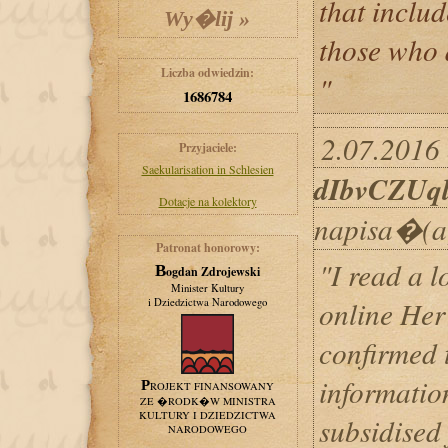
that includ
those who 
Liczba odwiedzin:
"
1686784
2.07.2016 
Przyjaciele:
Saekularisation in Schlesien
dIbvCZUq
Dotacje na kolektory
napisa�(a
Patronat honorowy:
"I read a l
Bogdan Zdrojewski
Minister Kultury
online Her
i Dziedzictwa Narodowego
confirmed t
information
PROJEKT FINANSOWANY
ZE �RODK�W MINISTRA
KULTURY I DZIEDZICTWA
subsidised 
NARODOWEGO