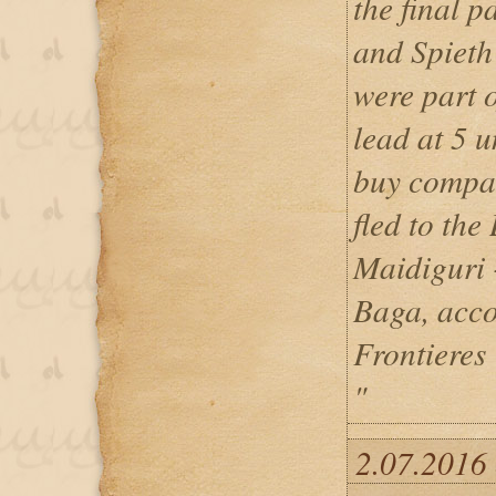
the final 
and Spieth 
were part o
lead at 5 
buy compaz
fled to the
Maidiguri 
Baga, acco
Frontieres
"
2.07.2016 