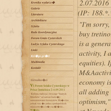
2.07.2016
Kronika wydarze�
Galerie
(IP: 188.*
Literatura
Architektura
"I'm sorry,
Sztuka
buy tretin
Rada Koordynacyjna
Forum Gmin Cysterskich
is a genera
Ludzie Szlaku Cysterskiego
Linki
activity, I 
Ksi�ga go�ci
equities). I
Multimedia
Kontakt
M&Aactivit
economy is 
Aktualno�ci
VI Forum Szlaku Cysterskiego w
all adding 
Polsce Jemielnica 2-4.09.2011
Kultura, tradycja i zwyczaje "Szarych
Mnichów" od zawsze budzi�y
optimism," 
zainteresowanie historyków. Ma�o kto
jednak wie, �e jedna z podopolskich
miejscowo�ci le�y na �l�ski...
at Newedg
Wi�cej»