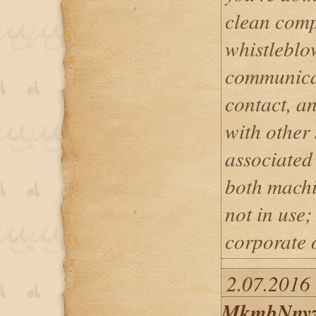
clean comp
whistleblo
communica
contact, an
with other 
associated
both mach
not in use;
corporate 
2.07.2016 
MkmbNny