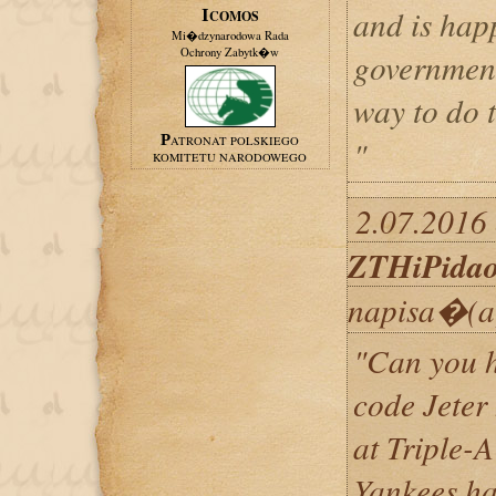
and is hap
ICOMOS
Mi�dzynarodowa Rada
Ochrony Zabytk�w
government
way to do
PATRONAT POLSKIEGO
"
KOMITETU NARODOWEGO
2.07.2016 
ZTHiPida
napisa�(a
"Can you 
code Jeter
at Triple-A
Yankees ha