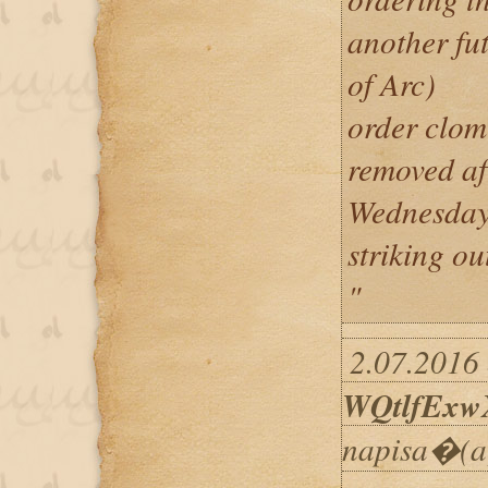
another fut
of Arc)
order clom
removed aft
Wednesday,
striking out
"
2.07.2016 
WQtlfExw
napisa�(a