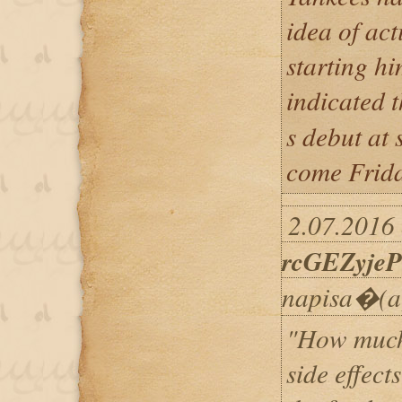
idea of ac
starting hi
indicated
s debut at 
come Frida
2.07.2016 
rcGEZyjeP
napisa�(a
"How much 
side effect