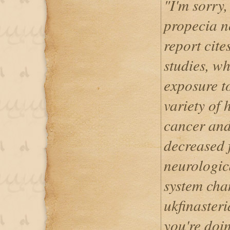
"I'm sorry,
propecia n
report cit
studies, w
exposure to
variety of 
cancer and
decreased f
neurologi
system cha
ukfinasteri
you're doin