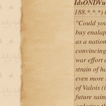
IdsONDV
188.*.*.*)
"Could you
buy enalap
as a natio
convincing
war effort 
strain of 
even more 
of Valois (
future sain
ordering th