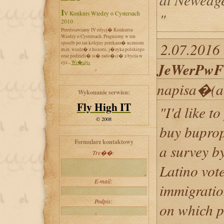
IV Konkurs Wiedzy o Cystersach
"
2010
Przedstawiamy IV edycj� Konkursu
Wiedzy o Cystersach. Pragniemy w ten
sposób po raz kolejny przekaza� uczniom
2.07.2016 
m.in. wiedz� z historii, j�zyka polskiego
oraz podzieli� si� rado�ci� z bycia w
cys...
Wi�cej»
JeWerPwF
napisa�(a
Wykonanie serwisu:
Fly High IT
"I'd like t
© 2008
buy buprop
Formularz kontaktowy
a survey b
Tre��:
Latino vote
E-mail:
immigratio
Podpis:
on which p