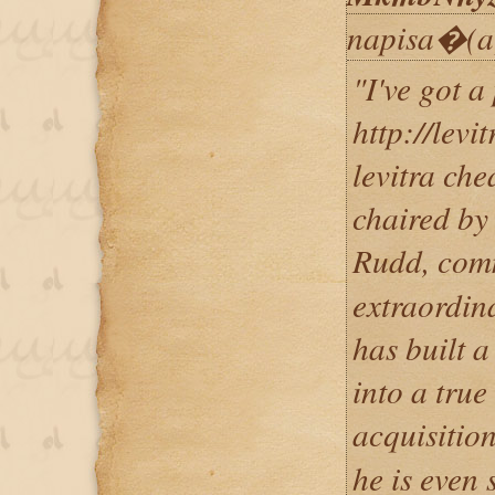
napisa�(a
"I've got a
http://levi
levitra ch
chaired by
Rudd, com
extraordin
has built a
into a true
acquisiti
he is even 