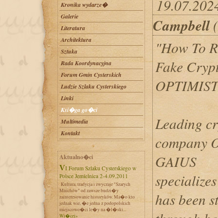
19.07.202
Kronika wydarze�
Galerie
Campbell
(
Literatura
Architektura
"How To R
Sztuka
Fake Crypt
Rada Koordynacyjna
Forum Gmin Cysterskich
OPTIMIST
Ludzie Szlaku Cysterskiego
Linki
Ksi�ga go�ci
Leading cr
Multimedia
Kontakt
company 
GAIUS
Aktualno�ci
VI Forum Szlaku Cysterskiego w
specializes
Polsce Jemielnica 2-4.09.2011
Kultura, tradycja i zwyczaje "Szarych
Mnichów" od zawsze budzi�y
has been s
zainteresowanie historyków. Ma�o kto
jednak wie, �e jedna z podopolskich
miejscowo�ci le�y na �l�ski...
Wi�cej»