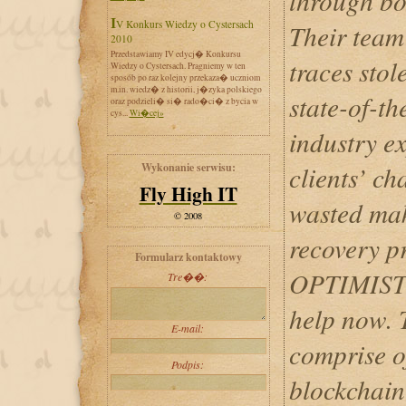
through bo
IV Konkurs Wiedzy o Cystersach
Their team 
2010
Przedstawiamy IV edycj� Konkursu
traces stol
Wiedzy o Cystersach. Pragniemy w ten
sposób po raz kolejny przekaza� uczniom
m.in. wiedz� z historii, j�zyka polskiego
state-of-t
oraz podzieli� si� rado�ci� z bycia w
cys...
Wi�cej»
industry e
Wykonanie serwisu:
clients’ ch
Fly High IT
wasted mak
© 2008
recovery p
Formularz kontaktowy
OPTIMIST
Tre��:
help now. 
E-mail:
comprise of
Podpis:
blockchain