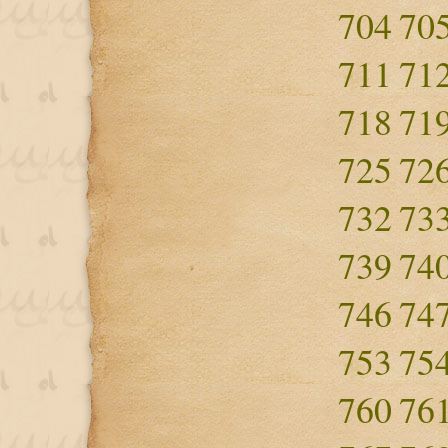
704
70
711
71
718
71
725
72
732
73
739
74
746
74
753
75
760
76