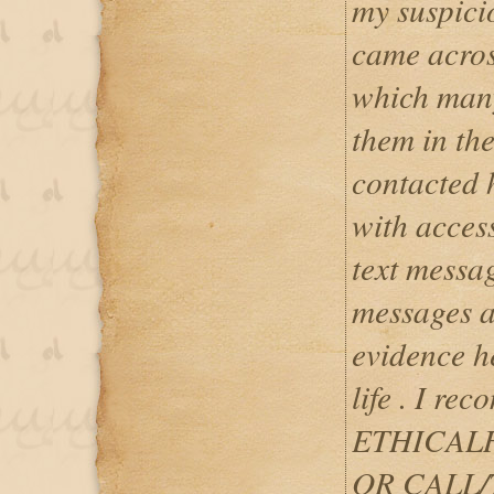
my suspicio
came acr
which many
them in the
contacted 
with access
text messa
messages a
evidence h
life . I re
ETHICALH
OR CALL/T