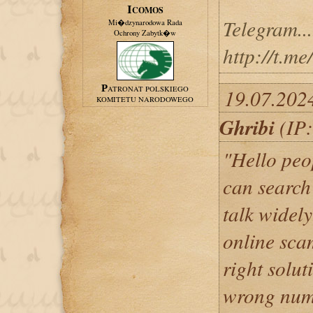
ICOMOS
Telegram....
Mi�dzynarodowa Rada
Ochrony Zabytk�w
http://t.me
PATRONAT POLSKIEGO
19.07.202
KOMITETU NARODOWEGO
Ghribi
(IP:
"Hello peo
can search
talk widel
online sca
right solut
wrong num