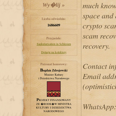
much knowl
space and a
Liczba odwiedzin:
crypto scam
1686609
scam recov
Przyjaciele:
recovery.
Saekularisation in Schlesien
Dotacje na kolektory
Contact inf
Patronat honorowy:
Bogdan Zdrojewski
Email addre
Minister Kultury
i Dziedzictwa Narodowego
(optimisti
PROJEKT FINANSOWANY
WhatsApp: 
ZE �RODK�W MINISTRA
KULTURY I DZIEDZICTWA
NARODOWEGO