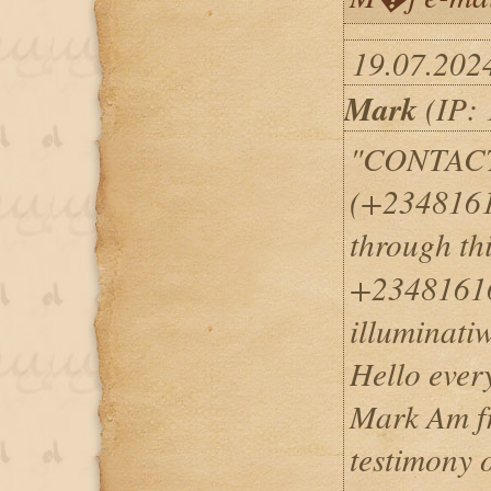
19.07.202
Mark
(IP: 
"CONTACT 
(+2348161
through t
+23481616
illuminati
Hello ever
Mark Am fr
testimony 