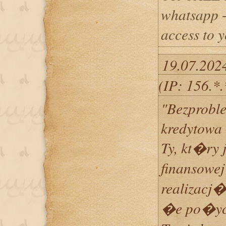
whatsapp 
access to 
19.07.202
(IP: 156.*
"Bezproble
kredytowa
Ty, kt�ry 
finansowej
realizacj�
�e po�ycz