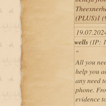
Theexnerh
(PLUS)1 (
19.07.202
wells
(IP: 
"
All you nee
help you ac
any need t
phone. Fro
evidence t