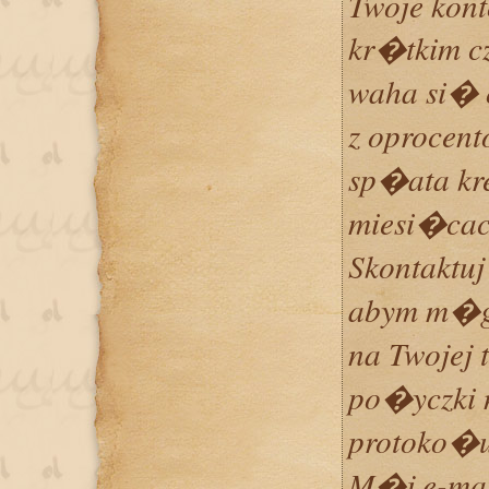
Twoje kont
kr�tkim cz
waha si� 
z oprocen
sp�ata kr
miesi�cach
Skontaktu
abym m�
na Twojej 
po�yczki 
protoko�u
M�j e-mai