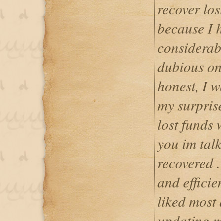
recover los
because I 
considerab
dubious on
honest, I w
my surpris
lost funds
you im tal
recovered 
and efficie
liked most 
updating m