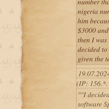
number that
nigeria nu
him becaus
$3000 and
then I was 
decided to
given the 
19.07.202
(IP: 156.*
""I decided
software Sp