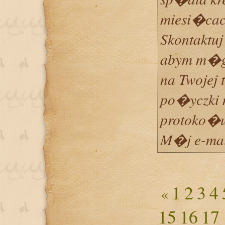
miesi�cach
Skontaktu
abym m�
na Twojej 
po�yczki 
protoko�u
M�j e-mai
1
2
3
4
«
15
16
17