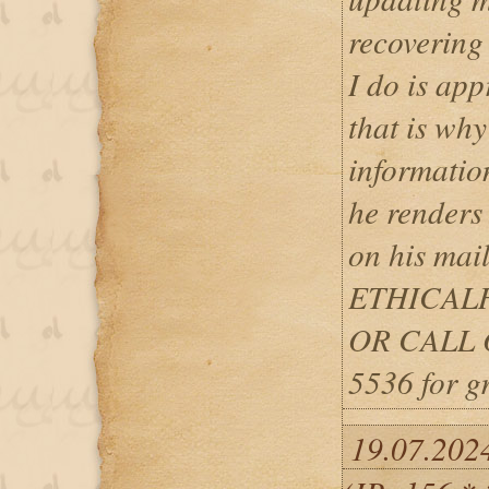
recovering 
I do is app
that is why
informatio
he renders
on his mai
ETHICAL
OR CALL O
5536‬ for g
19.07.202