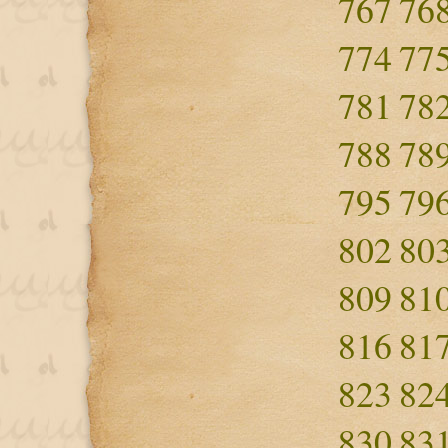
767
76
774
77
781
78
788
78
795
79
802
80
809
81
816
81
823
82
830
83