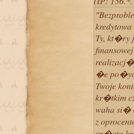
(IP: 156.*
"Bezproble
kredytowa
Ty, kt�ry 
finansowej
realizacj�
�e po�ycz
Twoje kont
kr�tkim cz
waha si� 
z oprocen
sp�ata kr