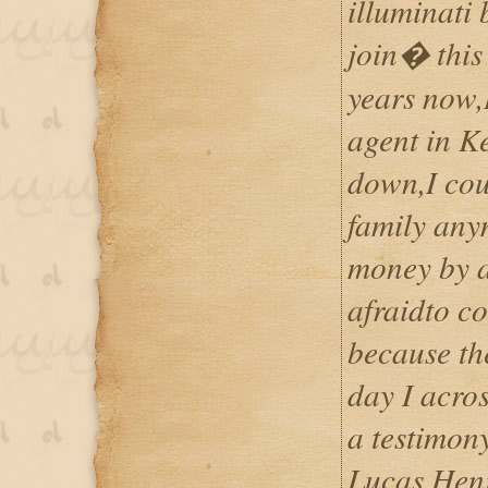
illuminati 
join� this
years now,
agent in K
down,I cou
family any
money by al
afraidto co
because th
day I acro
a testimon
Lucas Henr