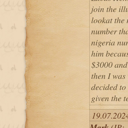
join the il
lookat the
number that
nigeria nu
him becaus
$3000 and
then I was 
decided to
given the 
19.07.202
Mark
(IP: 