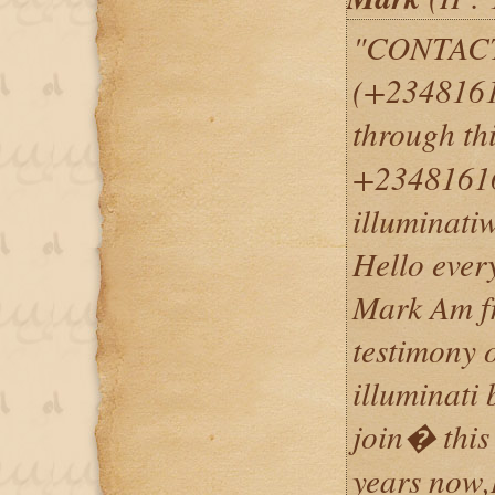
"CONTACT 
(+2348161
through t
+23481616
illuminati
Hello ever
Mark Am fr
testimony 
illuminati 
join� this
years now,