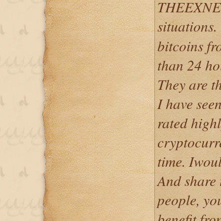
THEEXNER
situations
bitcoins fr
than 24 ho
They are th
I have seen
rated highl
cryptocurr
time. Iwoul
And share 
people, yo
benefit fr