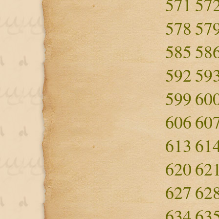
571
57
578
57
585
58
592
59
599
60
606
60
613
61
620
62
627
62
634
63