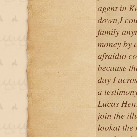
agent in K
down,I cou
family any
money by al
afraidto co
because th
day I acro
a testimon
Lucas Henr
join the il
lookat the