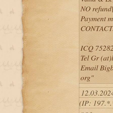
NO refund
Payment m
CONTACT
ICQ 752822
Tel Gr (at)
Email Bigb
org"
12.03.202
(IP: 197.*