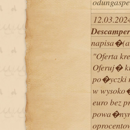
odungaspe
12.03.2024
Descampe
napisa�(a
"Oferta kr
Oferuj� k
po�yczki 
w wysoko�
euro bez p
powa�nym
oprocento