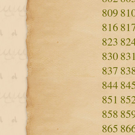
809
81
816
81
823
82
830
83
837
83
844
84
851
85
858
85
865
86