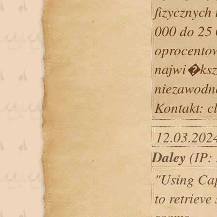
fizycznych
000 do 25 
oprocentow
najwi�ks
niezawod
Kontakt: 
12.03.202
Daley
(IP: 
"Using Cap
to retrieve
scams