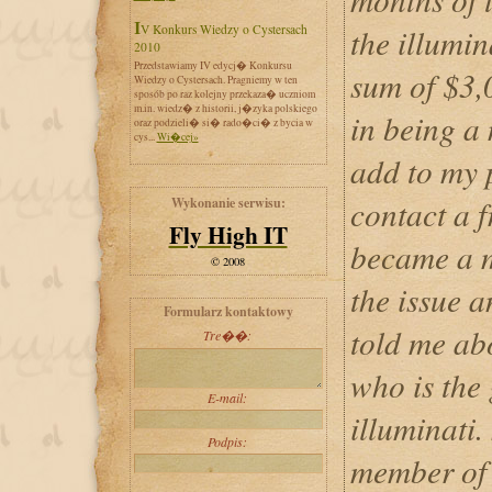
IV Konkurs Wiedzy o Cystersach
the illumi
2010
Przedstawiamy IV edycj� Konkursu
sum of $3,
Wiedzy o Cystersach. Pragniemy w ten
sposób po raz kolejny przekaza� uczniom
m.in. wiedz� z historii, j�zyka polskiego
in being a
oraz podzieli� si� rado�ci� z bycia w
cys...
Wi�cej»
add to my p
contact a 
Wykonanie serwisu:
Fly High IT
became a m
© 2008
the issue a
Formularz kontaktowy
told me ab
Tre��:
who is the
E-mail:
illuminati.
Podpis:
member of 