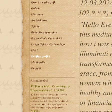
12.03.202
Kronika wydarze�
Galerie
102.*.*.*)
Literatura
Architektura
"Hello Eve
Sztuka
this mediu
Rada Koordynacyjna
Forum Gmin Cysterskich
how i was d
Ludzie Szlaku Cysterskiego
Linki
illuminati
Ksi�ga go�ci
transformed
Multimedia
Kontakt
grace, from
woman who
Aktualno�ci
VI Forum Szlaku Cysterskiego w
healthy and
Polsce Jemielnica 2-4.09.2011
Kultura, tradycja i zwyczaje "Szarych
Mnichów" od zawsze budzi�y
or financia
zainteresowanie historyków. Ma�o kto
jednak wie, �e jedna z podopolskich
miejscowo�ci le�y na �l�ski...
months of 
Wi�cej»