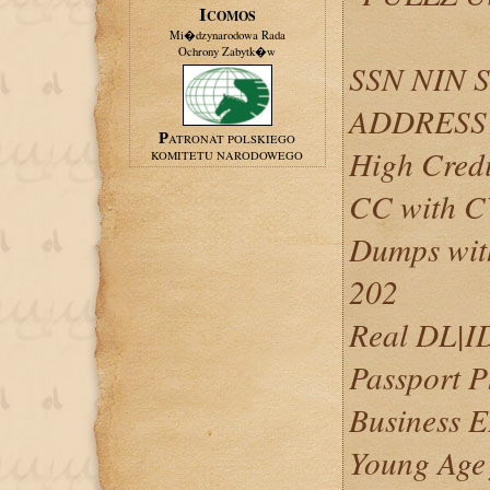
ICOMOS
Mi�dzynarodowa Rada
Ochrony Zabytk�w
SSN NIN 
ADDRESS
PATRONAT POLSKIEGO
High Credi
KOMITETU NARODOWEGO
CC with 
Dumps wit
202
Real DL|ID
Passport P
Business 
Young Age 