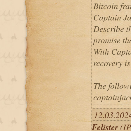
Bitcoin fra
Captain Ja
Describe t
promise tha
With Capta
recovery i
The follow
captainja
12.03.202
Felister
(IP