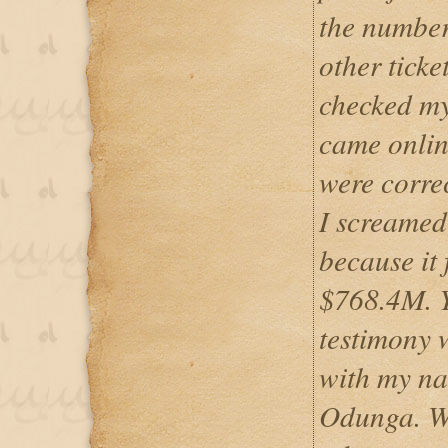
the number
other ticke
checked my 
came onlin
were corre
I screamed
because it 
$768.4M. 
testimony w
with my na
Odunga. Wel