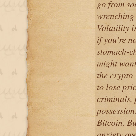
go from so
wrenching 
Volatility 
if you’re n
stomach-ch
might want 
the crypto 
to lose pri
criminals,
possession
Bitcoin. Bu
anxiety ove