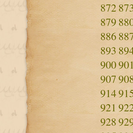
872
87
879
88
886
88
893
89
900
90
907
90
914
91
921
92
928
92