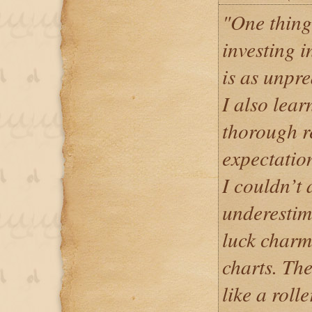
"One thing
investing i
is as unpre
I also lea
thorough re
expectatio
I couldn’t 
underestim
luck charm
charts. Th
like a roll