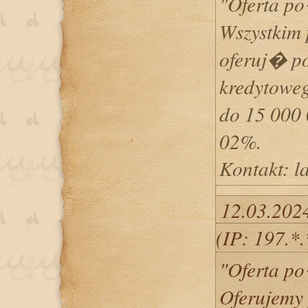
"Oferta p
Wszystki
oferuj� p
kredytowe
do 15 000
02%.
Kontakt: 
12.03.202
(IP: 197.*
"Oferta p
Oferujemy