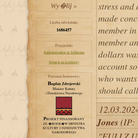
stress and 
made conc
Liczba odwiedzin:
member in 
1686457
member and
Przyjaciele:
dollars wa
Saekularisation in Schlesien
Dotacje na kolektory
account so
who wants
Patronat honorowy:
Bogdan Zdrojewski
should ca
Minister Kultury
i Dziedzictwa Narodowego
12.03.202
Jones
(IP: 
PROJEKT FINANSOWANY
ZE �RODK�W MINISTRA
KULTURY I DZIEDZICTWA
NARODOWEGO
"FULLZ 