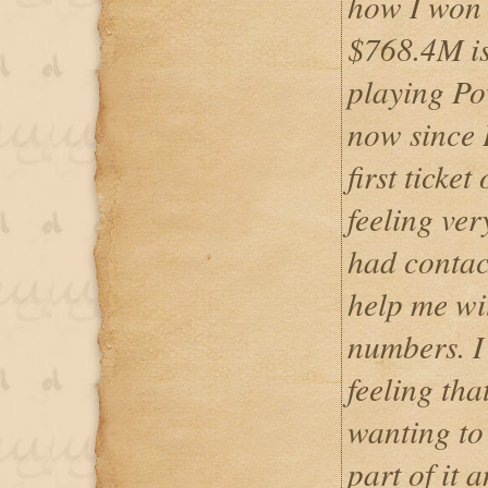
how I won 
$768.4M is 
playing Pow
now since 
first ticke
feeling ver
had contac
help me wi
numbers. I 
feeling tha
wanting to 
part of it 