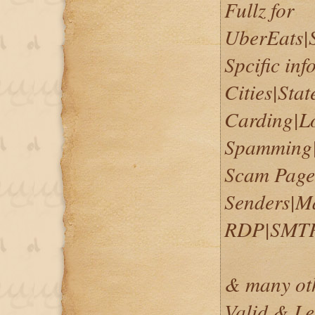
Fullz for
UberEats
Spcific inf
Cities|Sta
Carding|L
Spamming|S
Scam Pages
Senders|Ma
RDP|SMT
& many othe
Valid & Leg