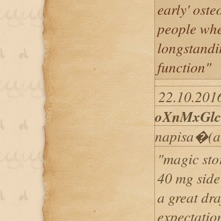
early' oste
people whe
longstandi
function"
22.10.2016
oXnMxGlc
napisa�(a
"magic sto
40 mg side
a great dra
expectation