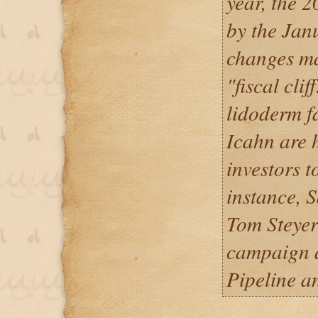
year, the 
by the Jan
changes ma
"fiscal cliff
lidoderm f
Icahn are h
investors t
instance, S
Tom Steyer
campaign a
Pipeline a