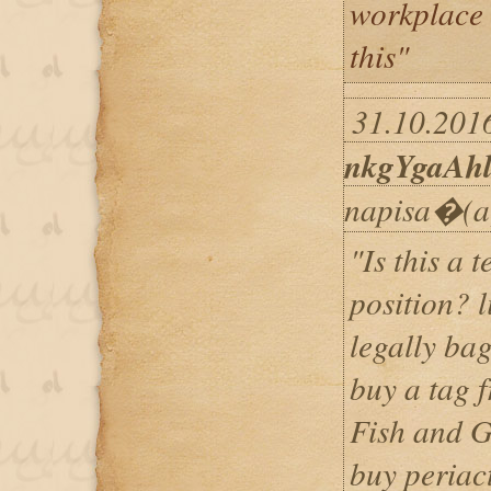
workplace 
this"
31.10.2016
nkgYgaAh
napisa�(a
"Is this a
position? l
legally bag
buy a tag 
Fish and 
buy periac