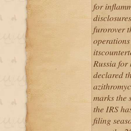
for inflam
disclosures
furorover t
operations 
itscountert
Russia for
declared th
azithromyc
marks the 
the IRS has
filing seas