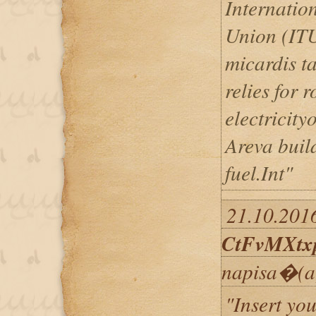
Internatio
Union (ITU
micardis t
relies for 
electricity
Areva buil
fuel.Int"
21.10.2016
CtFvMXt
napisa�(a
"Insert you