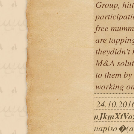
Group, hit
participati
free mummy
are tappin
theydidn't 
M&A soluti
to them by
working on
24.10.2016
nJkmXtV
napisa�(a