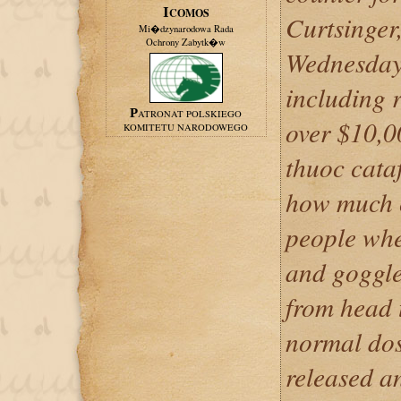
ICOMOS
Curtsinger
Mi�dzynarodowa Rada
Ochrony Zabytk�w
Wednesday
including r
PATRONAT POLSKIEGO
over $10,00
KOMITETU NARODOWEGO
thuoc cata
how much c
people whe
and goggle
from head 
normal dosa
released a