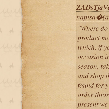
ZADsTjaVe
napisa�(a
"Where do 
product m
which, if y
occasion in
season, ta
and shop th
found for 
order thior
present we