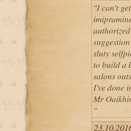
"I can't ge
imipramine
authorized 
suggestion 
sluty selfp
to build a
salons outs
I've done i
Mr Oaikhi
"
23.10.2016