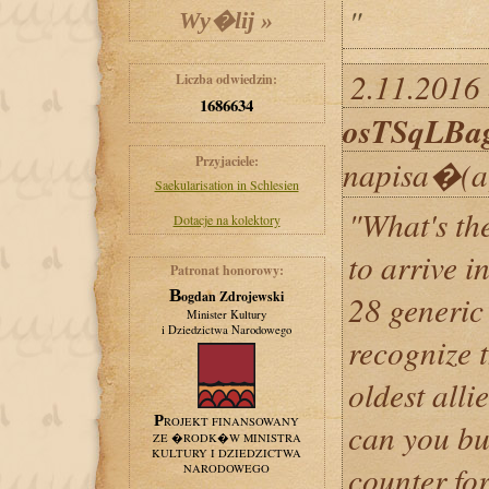
"
2.11.2016 
Liczba odwiedzin:
1686634
osTSqLBag
Przyjaciele:
napisa�(a
Saekularisation in Schlesien
"What's the
Dotacje na kolektory
to arrive i
Patronat honorowy:
Bogdan Zdrojewski
28 generic 
Minister Kultury
i Dziedzictwa Narodowego
recognize t
oldest allie
PROJEKT FINANSOWANY
can you bu
ZE �RODK�W MINISTRA
KULTURY I DZIEDZICTWA
counter fo
NARODOWEGO