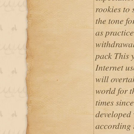
rookies to 
the tone fo
as practice
withdrawa
pack This 
Internet us
will overta
world for t
times sinc
developed 
according 