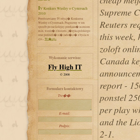
IV Konkurs Wiedzy o Cystersach
Supreme Co
2010
Przedstawiamy IV edycj� Konkursu
Reuters req
Wiedzy o Cystersach. Pragniemy w ten
sposób po raz kolejny przekaza� uczniom
m.in. wiedz� z historii, j�zyka polskiego
this week, 
oraz podzieli� si� rado�ci� z bycia w
cys...
Wi�cej»
zoloft onl
Canada key
Wykonanie serwisu:
Fly High IT
announcem
© 2008
report - 
Formularz kontaktowy
ponstel 25
Tre��:
per play w
E-mail:
and the Li
Podpis:
2-1.