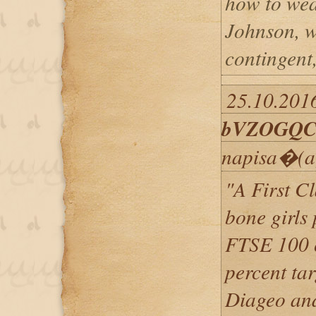
how to wea
Johnson, w
contingent,
25.10.2016
bVZOGQC
napisa�(a
"A First Cl
bone girls
FTSE 100 c
percent ta
Diageo and